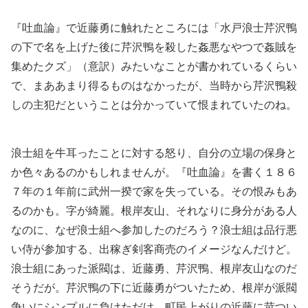
『吐血論』で近藤勇に触れたところには「水戸浪士芹沢鴨
の下で名を上げた後に芹沢鴨を殺した姦悪なやつで姦賊を
集めたクズ」（意訳）みたいなことが書かれているくらい
で、まああまり得るものはなかったが、当時から芹沢鴨殺
しの主犯だということは分かっていて恨まれていたのね。
浪士組を牛耳ったことに対する怒り、自分の立場の保身と
か色々あるのかもしれませんが。『吐血論』を書く１８６
７年の１年前に武州一揆で家を失っている。その恨みもあ
るのかも。字が綺麗。根岸友山、それなりに身分がある人
なのに、なぜ浪士組へ参加したのだろう？浪士組は品行悪
い侍が参加する、出稼ぎ剣客商売のイメージなんだけど。
浪士組にあった派閥は、近藤勇、芹沢鴨、根岸友山なのだ
そうだが。芹沢鴨の下に近藤勇がついたため、根岸が派閥
争いにシンプルに負けただけ。町民上がりの近藤に苛つい