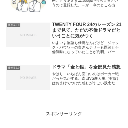
態。とりあえず11,000ptがもらえるとい
うので登録した。⋯が、今のところ出て
くるのは、正直どうでもいい情報ばか
り。たいした情報はいってないのに表示
が遅い。自分の地域とは関係のないイベ
ント告知、抽選でポ...
TWENTY FOUR 24のシーズン 21
徒然草2.0
まで見て、ただの不倫ドラマだと
いうことに気がつく
いよいよ物語も佳境なんだけど、ジャッ
ク・バウワーの奥さんテリーも医師と不
倫気味になっていたことが判明。パーマ
ー上院議員の夫婦仲も決裂して、秘書の
黒人女性が色目じかけ…少し怪しい関係
になりつつある。夫婦の絆、家族の絆が
ドラマ「金と銀」を全部見た感想
徒然草2.0
試されている話が、急に不...
やはり、いちばん面白いのはポーカー戦
だった気がする。森田VS殺人鬼（有賀）
はおまけでつけた感じがすごい残念だっ
た。蔵前の誠京麻雀も、もちろん悪くは
なかった。ただ、蔵前は個人的に柄本明
ではなくて…柄本明の演技もすごいけ
ど、西田敏行のイメージな...
スポンサーリンク