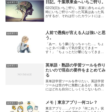
日記。千葉県東金へいちご狩り。
徒然草2.0
02/23(日)いちご狩り。実家に赤ちゃんの
時にいちご狩りへ行った写真はあった気
がするが、それは行ったカウントにはい
らない…のにも関わらず行ったことにさ
れていることがしばしばある。きょうだ
い下っ端あるあるだ。記憶にないのにし
たことにされる悲...
人前で愚痴が言える人は強いと思
徒然草2.0
う。
「あー、もう嫌になっちゃった…。ちょ
っとタバコ吸って気分変えてきまー
す！」「ちょっとだけ鬱になってきます
ね！」「すみませーん。現実逃避してき
ましたっ！！」嫌なことがあっても、す
ぐにスイッチが入り直して、自分を取り
英単語・熟語の学習ツールを作り
徒然草2.0
戻すのがうまい人がいる。私は...
たいので現在の要件をまとめてみ
る
英単語学習ツールを作りたい。英語学習
ツールは世の中に無数にあるが、個人的
にはどれも自分にしっくりこないものが
多い。コンセプトがよかったり、フラッ
シュカードとしては質が高かったり、調
べてみるといろいろあるんだけど、なん
メモ｜東京アプリ⋯何コレ？
徒然草2.0
かここが足りてないからこ...
東京アプリ……ノヴァク『何これ？』状