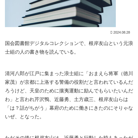
2024.08.28
国会図書館デジタルコレクションで、根岸友山という元浪
士組の人の書き物を読んでいる。
清河八郎が江戸に集まった浪士組に「おまえら将軍（徳川
家茂）が京都に上洛する警備の役割だと言われているんだ
ろうけど、天皇のために攘夷運動に励んでもらいたいんだ
わ」と言われ芹沢鴨、近藤勇、土方歳三、根岸友山らは
「は？話がちがう」幕府のために働きにきたのにそりゃな
いぜ、となった。
ただその後に根岸友山は、近藤勇と行動した時もあったが