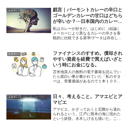
はありだと思う。以前にグースアイラン
ドを飲んで他のも飲んでみたい！と思っ
戯言｜バーモントカレーの辛口と
徒然草2.0
ていたところ、缶のやつを見...
ゴールデンカレーの甘口はどちら
が辛いか？⋯日本国内のカレール
ーの辛さを統一できないのか？
私はカレーが好きだ。はじめに（結論）
メーカーにより異なるカレーの辛さを客
観的に比較できる基準/データは存在しな
い。メーカーごとに辛さの基準があるだ
けだ。なお、同じメーカーの商品でも甘
口や辛口という表記のみを見て比較する
ファイナンスのすすめ。償却され
徒然草2.0
ことはできず、あくまで...
やすい資産を経費で買えばいざと
いう時にお金になる。
苫米地英人の無料の電子書籍を読んでい
たら面白い事が書かれていた「私のギタ
ーは、骨董価値があるので１本１００万
円くらいで売れる。これらは、すべてま
じめに税務申告をしている。中古楽器は
３年償却だから、だいたいのギターは償
日々、考えること。アマエビとア
徒然草2.0
却が終わっている。この償...
マビエ
アマビエ。かざっておくと厄難から逃れ
られるという。江戸に熊本の海に現れた
という妖怪。水木しげるも描いた。これ
が、どうしてもアマエビって見えてしま
う。妖怪アマエビ。うーん。妖怪アマビ