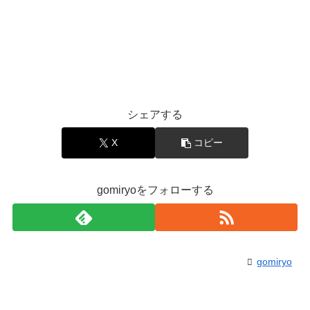
シェアする
X
コピー
gomiryoをフォローする
gomiryo