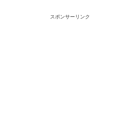
エ。。。。海女冷えって意味だと思うの
だが…「コロナ退散の効果...
スポンサーリンク