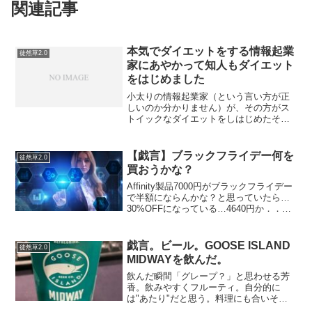
関連記事
本気でダイエットをする情報起業
徒然草2.0
家にあやかって知人もダイエット
をはじめました
小太りの情報起業家（という言い方が正
しいのか分かりません）が、その方がス
トイックなダイエットをしはじめたそう
なので、それにあやかって私の知人もダ
イエットをはじめたそうです。その情報
起業家さんは、商売にする気もないそう
【戯言】ブラックフライデー何を
徒然草2.0
で、酒もタバコもやめたそ...
買おうかな？
Affinity製品7000円がブラックフライデー
で半額にならんかな？と思っていたら…
30%OFFになっている…4640円か．．．
なんかちょっと微妙ですね。ただ、これ
で何もかもを完結させる！ということに
こだわるなら高くないかも。個人的には
戯言。ビール。GOOSE ISLAND
徒然草2.0
（...
MIDWAYを飲んだ。
飲んだ瞬間「グレープ？」と思わせる芳
香。飲みやすくフルーティ。自分的に
は"あたり"だと思う。料理にも合いそ
う。誰にも勧められるライトな味。リピ