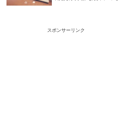
ていても、違和感が少しあった。急に説
明なしにいろんなキャラがでてきた。パ
ンダ先輩の過去とか知りたいとか誰もが
思うはず（たぶん）無駄に...
スポンサーリンク