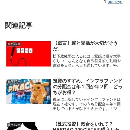
gomiryo
関連記事
【戯言】運と愛嬌が大切だそう
徒然草2.0
だ。
松下政経塾に入るには…愛嬌と運が大事
らしい。なんとなく自己啓発的な動画や
書籍を日頃から目を通しています。松下
幸之助や稲盛和夫の書籍がそれとなくき
になっています。この動画が最近見た中
で気になった。愛嬌？ないなー、いや松
投資のすすめ。インフラファンド
徒然草2.0
下政経塾には入らないし、...
の分配金は年１回か年２回…どっ
ちがお得？
東証に上場しているインフラファンドは
現在７社です。そのうち分配金を年２回
出しているのが以下の５社です。「ジャ
パン・インフラファンド投資法人」「東
京インフラ・エネルギー投資法人」「カ
ナディアン・ソーラー・インフラ投資法
【株式投資】気合をいれて？
徒然草2.0
人」「日本再生可能...
NASDAQ-100のETFを購入した