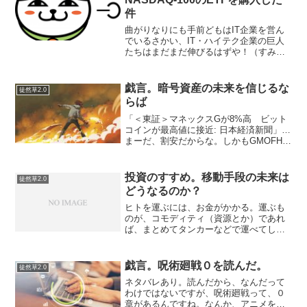
件
曲がりなりにも手前どもはIT企業を営ん
でいるさかい、IT・ハイテク企業の巨人
たちはまだまだ伸びるはずや！（すみま
せん、何弁か知りませんが商人ぽく言っ
てみました）ということで巨人の肩に乗
ってというか…他力本願じゃーないです
戯言。暗号資産の未来を信じるな
徒然草2.0
が「NEXT FUN...
らば
「＜東証＞マネックスGが8%高 ビット
コインが最高値に接近: 日本経済新聞」…
まーだ、割安だからな。しかもGMOFHも
続伸でPBR3.5ぐらいまでは割安感があり
ます。GMOインターネットが持ち株比率
を下げないといけないがJQSから東証一
投資のすすめ。移動手段の未来は
徒然草2.0
部へ...
どうなるのか？
ヒトを運ぶには、お金がかかる。運ぶも
のが、コモディティ（資源とか）であれ
ば、まとめてタンカーなどで運べてしま
う。水分を含む果実は濃縮して固体に近
づけ、逆に天然ガスのようなものは液体
に加工することができる。コモディティ
戯言。呪術廻戦０を読んだ。
徒然草2.0
の運搬コストは相対的にヒ...
ネタバレあり。読んだから、なんだって
わけではないですが、呪術廻戦って、０
章があるんですね。なんか、アニメを見