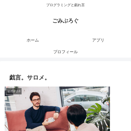
プログラミングと戯れ言
ごみぶろぐ
ホーム
アプリ
プロフィール
戯言。サロメ。
徒然草2.0