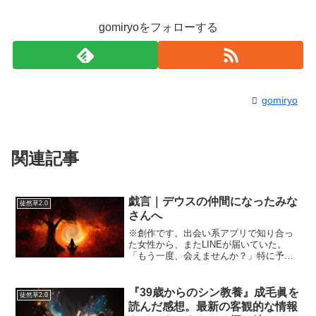
gomiryoをフォローする
gomiryo
関連記事
戯言｜デウスの仲間になったみな
徒然草2.0
さんへ
※創作です。出会い系アプリで知り合っ
た女性から、またLINEが届いていた。
「もう一度、会えませんか？」特に予定
もなかった私は、深く考えずに「いいで
すよ」と返信した。初対面の彼女は物静
かで、悪く言えば閉鎖的、よく言えば自
『39歳からのシン教養』成毛眞を
徒然草2.0
分の世界観を大切にして...
読んだ感想。最新の客観的な情報