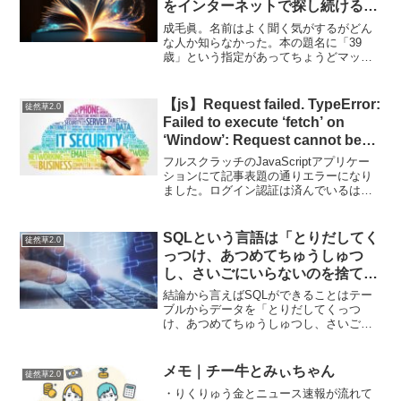
をインターネットで探し続ける技
術。
成毛眞。名前はよく聞く気がするがどん
な人か知らなかった。本の題名に「39
歳」という指定があってちょうどマッチ
したので手に取った。内容は…客観的な
白黒はっきりした（哲学のような曖昧で
はない）情報を集めて、ビジネスに繋げ
【js】Request failed. TypeError:
徒然草2.0
るためフックにつかって、...
Failed to execute ‘fetch’ on
‘Window’: Request cannot be
constructed from a URL that
フルスクラッチのJavaScriptアプリケー
includes credentials:
ションにて記事表題の通りエラーになり
ました。ログイン認証は済んでいるはず
./xxxxx.php
なのに、このfetchメソッドか
ら./xxxxx.phpからJSONデータを受け取
るところでこけている。なんで？
SQLという言語は「とりだしてく
徒然草2.0
Reque...
っつけ、あつめてちゅうしゅつ
し、さいごにいらないのを捨て
る」仕組みに過ぎない。
結論から言えばSQLができることはテー
ブルからデータを「とりだしてくっつ
け、あつめてちゅうしゅつし、さいごに
いらないのを捨てる」だけの仕組みに過
ぎません。何のことを言っているのか伝
わらないと思いますが…まずはロジカル
メモ｜チー牛とみぃちゃん
徒然草2.0
に考えるより先に集計とい...
・りくりゅう金とニュース速報が流れて