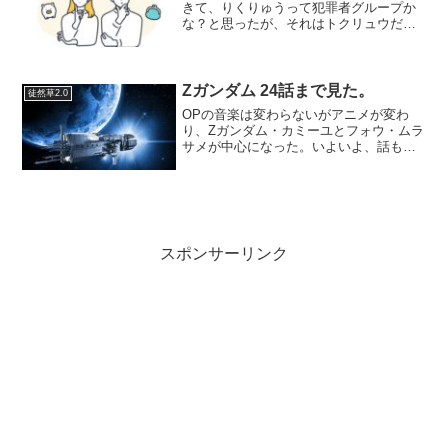
きて、りくりゅうって犯罪者グループか
な？と思ったが、それはトクリュウだっ
た。そのくらい興味がない冬のオリンピ
ック。興味がないのはダメだと思いつつ
病的に興味がない。病的だと自覚がある
だけいいかわるいか。・発...
Zガンダム 24話まで見た。
徒然草2.0
OPの音楽は変わらないがアニメが変わ
り、Zガンダム・カミーユとフォウ・ムラ
サメが中心になった。いよいよ、話も佳
境ということなのか。でも、なんかこう
アニメに入り込めていないな^^;サラに裏
切られ涙するカツがどうでもよすぎる^^;
なんでもかんで...
スポンサーリンク