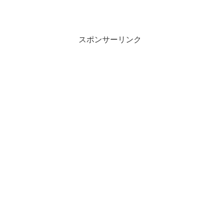
製の大きな箱が、物流だけでなく世界そ
のものをどう変えたか――そういうテー
マの本なのだが、とにかく分厚い。そし
て分厚いだけならまだしも...
スポンサーリンク