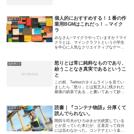
少ないのだけが残念。つづく
個人的におすすめする！１番の作
徒然草2.0
業用BGMはこれだっ！→マイク
ラ
みなさん~マイクラやっていますか？マイ
クラとは、マインクラフトという小学生
を中心に人気なクリエイティブなゲーム
です。…ちなみに、私はやっていませ
ん。。。なぜならマイクラやりはじめる
と、人生が潰えるまでブランチマイニン
怒りとは常に純粋なものであり、
徒然草2.0
グしてしまうか巨大造形物...
紛うことなき真実であるというこ
と
この前、Twitterのタイムラインを見てい
ましたら「怒り」とは貧乏人に残された
最後の娯楽である…と書いてあって妙に
納得しました…たしかにインターネット
においての書き込みに限った話をします
と、書いている当人の怒りが背後にある
読書｜『コンテナ物語』分厚くて
徒然草2.0
ことが多いです。...
読んでられない。
岡田斗司夫がひろゆきが大絶賛している
とか言っていた本だが、正直言って自分
には合わなかった。コンテナという金属