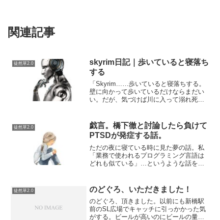
関連記事
skyrim日記｜歩いていると寝落ち
徒然草2.0
する
「Skyrim……歩いていると寝落ちする。
壁に向かって歩いているだけならまだい
い。だが、気づけば川に入って溺れ死
に、崖から落ちて即死している。寝なが
ら歩くのは危険だ。ゾンビを撃つゲーム
に慣れると、普通のゲームが物足りなく
戯言。橋下徹と討論したら負けて
徒然草2.0
なる。もしかすると人...
PTSDが発症する話。
ただの夜に寝ている時に見た夢の話。私
「業務で使われるプログラミング言語は
どれも似ている」…というような話をな
ぜか橋下徹と私がしていた。プログラミ
ングはどれも似たりよったりだ。だか
ら、１つプログラミング言語を覚えれば
のどぐろ、いただきました！
徒然草2.0
複数の言語を理解するのは容...
のどぐろ、頂きました。以前にも新橋駅
前のSL広場でキャッチに引っかかった気
がする。ビールが高いのにビールの量が