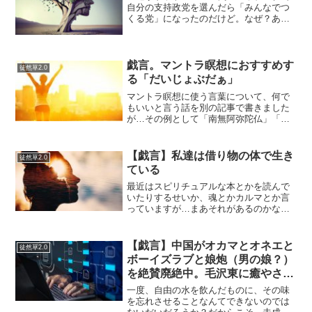
自分の支持政党を選んだら「みんなでつ
くる党」になったのだけど。なぜ？あの
髪の毛ぱっつんぱっつんの人の政党だっ
た。なにか間違ってないか？。で次点が
立憲民主党とのこと。別に社会主義政党
を狙っていません。資本...
戯言。マントラ瞑想におすすめす
徒然草2.0
る「だいじょぶだぁ」
マントラ瞑想に使う言葉について、何で
もいいと言う話を別の記事で書きました
が…その例として「南無阿弥陀仏」「南
無妙法蓮華経」「臨兵闘者皆陣烈在前」
を上げました。（般若心経は４音が多い
ので例外なので除くと）３音の倍数が多
【戯言】私達は借り物の体で生き
徒然草2.0
い気がします。一番、安定...
ている
最近はスピリチュアルな本とかを読んで
いたりするせいか、魂とかカルマとか言
っていますが…まあそれがあるのかない
のかは、わりとどうでもいいことだと思
います。結局は、意識の向け方の問題に
過ぎないと思います。…最近そういうふ
【戯言】中国がオカマとオネエと
徒然草2.0
うに考えるようになりまし...
ボーイズラブと娘炮（男の娘？）
を絶賛廃絶中。毛沢東に癒やされ
るZ世代。
一度、自由の水を飲んだものに、その味
を忘れさせることなんてできないのでは