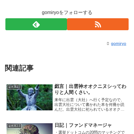
gomiryoをフォローする
gomiryo
関連記事
戯言｜出雲神オオクニヌシってわ
徒然草2.0
りと人間くさい。
来年に出雲（大社）へ行く予定なので、
出雲大社について書かれた本を何冊か読
んだ。出雲大社に祀られているオオクニ
ヌシ。神仏習合の影響で七福神の大黒天
と同一視されるが、本来は別の神様で、
大黒天はインド仏教の神（マハーカー
日記｜ファンドマネージャ
徒然草2.0
ラ）だ。「大黒（だいこく）...
・選挙ドットコムの20問のマッチングで