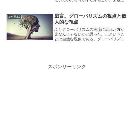
ないだいだろうか？だからこそ、未成年
に対する教育を政府はしたがるのかもし
れないが…。（大人はこのさいほおって
置く）このへんのことを中国人はどう思
戯言。グローバリズムの視点と個
徒然草2.0
っているのだろうか？オカ...
人的な視点
ふとグローバリズムの潮流に流れた方が
楽なんじゃないかと思った。…というこ
とは自然な現象である。グローバリズム
と個人が対立するのか？というと、ふつ
うは「しない」と考えられる人が多いと
思いますが、ここでの個人とは組織を無
視した自分というようなニ...
スポンサーリンク