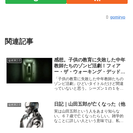
gomiryo
関連記事
感想。子供の教育に失敗した中年
徒然草2.0
教師たちのゾンビ活劇！フィア
ー・ザ・ウォーキング・デッド・
シーズン１－１を見てみた。
「子供の教育に失敗した中年教師たちの
ゾンビ活劇」ひどいタイトルだけど間違
っていないと思う。シーズン１の１をな
んとなく気分を変えるために見てみた
が…ああ、これは１話目からなかなか見
せてくれます。はまると思います。スト
日記｜山田五郎が亡くなった（他
徒然草2.0
ーリーにスピード感がありま...
実は山田五郎という人をあまり知らな
い。６７歳で亡くなったらしい。雑学的
なことに詳しい人という意味では、私の
興味ある範疇の人で間違いないのだが、
何故かこれまで縁があまりない人で、