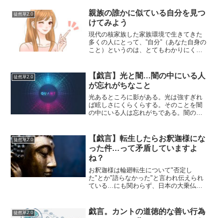
Youtubeの解説動画とかを見れば確かに面
白いのだが、なんだか...
親族の誰かに似ている自分を見つ
徒然草2.0
けてみよう
現代の核家族した家族環境で生きてきた
多くの人にとって、”自分”（あなた自身の
こと）というのは、とてもわかりにくい
存在だと思う。それは私もけして例外で
はない。親族に自分の性格と似ている人
を見つける私も自分で言ってて、なんか
【戯言】光と闇…闇の中にいる人
徒然草2.0
すごい意味わからない...
が忘れがちなこと
光あるところに影がある。光は強すぎれ
ば眩しさにくらくらする。そのことを闇
の中にいる人は忘れがちである。闇の中
にいると兎角光が絶対的な何かに見えた
りする。闇の中にいる人ほど光を欲し、
この上のない光を求めている。曇りのな
【戯言】転生したらお釈迦様にな
徒然草2.0
い光を与えらると、それに...
った件…って矛盾していますよ
ね？
お釈迦様は輪廻転生について"否定し
た"とか"語らなかった"と言われ伝えられ
ている…にも関わらず、日本の大乗仏教
は土着の信仰と釈迦が否定したバラモン
教の思想とかと合体して、ふつーに輪廻
転生を認めてしまっている（汗）そこの
戯言。カントの道徳的な善い行為
徒然草2.0
ところ（釈迦の思想のほ...