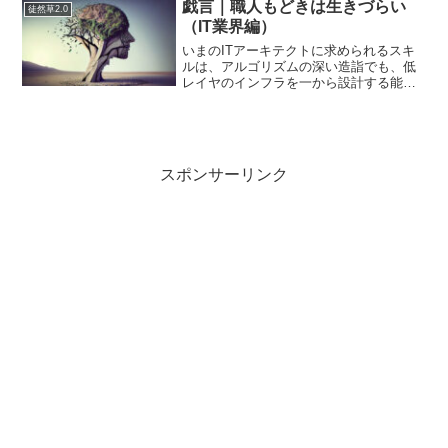
大きい。短期的には分からないがよりハ
戯言｜職人もどきは生きづらい
徒然草2.0
イテクで先に言っ...
（IT業界編）
いまのITアーキテクトに求められるスキ
ルは、アルゴリズムの深い造詣でも、低
レイヤのインフラを一から設計する能力
でもない。クラウドサービスを組み合わ
せて、最適なソリューションを構築する
ことが価値になっている。昔は『自作ア
ルゴリズムで最適化』と...
スポンサーリンク