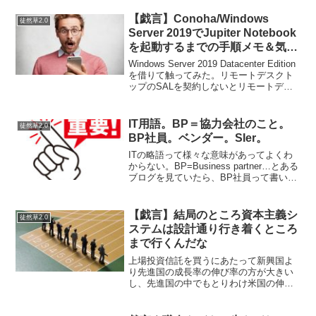
浜市の教諭はここまでやるようになった
か…て知り合いもいるので大きな声では
【戯言】Conoha/Windows
徒然草2.0
言えないが、ブラッ...
Server 2019でJupiter Notebook
を起動するまでの手順メモ＆気付
いたこと
Windows Server 2019 Datacenter Edition
を借りて触ってみた。リモートデスクト
ップのSALを契約しないとリモートデス
クトップできないのか？と思ったがコン
ソールからリモートデスクトップ的に扱
えるっぽい。コン...
IT用語。BP＝協力会社のこと。
徒然草2.0
BP社員。ベンダー。SIer。
ITの略語って様々な意味があってよくわ
からない。BP=Business partner…とある
ブログを見ていたら、BP社員って書いて
あってBPって何だ？と思ったら、ビジネ
ス・パートナーということで日本語で言
うところの協力会社社員のことを言う...
【戯言】結局のところ資本主義シ
徒然草2.0
ステムは設計通り行き着くところ
まで行くんだな
上場投資信託を買うにあたって新興国よ
り先進国の成長率の伸び率の方が大きい
し、先進国の中でもとりわけ米国の伸び
率が大きい。そして、NYダウより
S&P500というかNASDAQ100の伸び率が