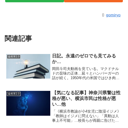
gomiryo
関連記事
日記。永遠のゼロでも見てみる
徒然草2.0
か…
岡田斗司夫動画を見ている。マクドナル
ドの旨味の正体…延々とハンバーガーの
話が続く。1950年代の米国ではひき肉に
香辛料をいれて焼いたものをハンバーガ
ーと呼んでいた。パンはハンバーガーを
成立させる要素としてマストではなかっ
【気になる記事】神奈川県警は性
徒然草2.0
た。ハンバーガーの重...
格が悪い、横浜市民は性格が悪
い…他
「《横浜市教諭が小4女児に陰湿イジメ》
「教師はイジメに問えない」「異動は人
事上不可能」…校長らが両親に告げた言
葉 | 文春オンライン」ほう、とうとう横