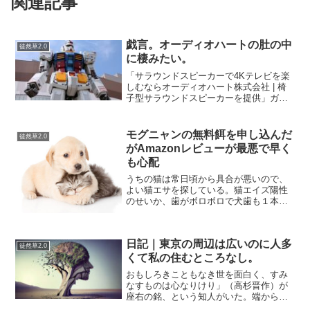
関連記事
戯言。オーディオハートの肚の中
徒然草2.0
に棲みたい。
「サラウンドスピーカーで4Kテレビを楽
しむならオーディオハート株式会社 | 椅
子型サラウンドスピーカーを提供」ガン
ダムのコクピットでもなんでもいいです
が、引きこもって出てこないVR空間へ。
スピーカーついている卵型のいれものだ
モグニャンの無料餌を申し込んだ
徒然草2.0
というだけなら、...
がAmazonレビューが最悪で早く
も心配
うちの猫は常日頃から具合が悪いので、
よい猫エサを探している。猫エイズ陽性
のせいか、歯がボロボロで犬歯も１本抜
けている。（ただの歯槽膿漏かもしれな
いけど）うんちもゆるゆるなので、その
あたりも解決したいが、なかなかよい猫
日記｜東京の周辺は広いのに人多
エサがない。そのへんで売...
徒然草2.0
くて私の住むところなし。
おもしろきこともなき世を面白く、すみ
なすものは心なりけり」（高杉晋作）が
座右の銘、という知人がいた。端から見
れば陽キャっぽいが、飲み屋で嘆いてい