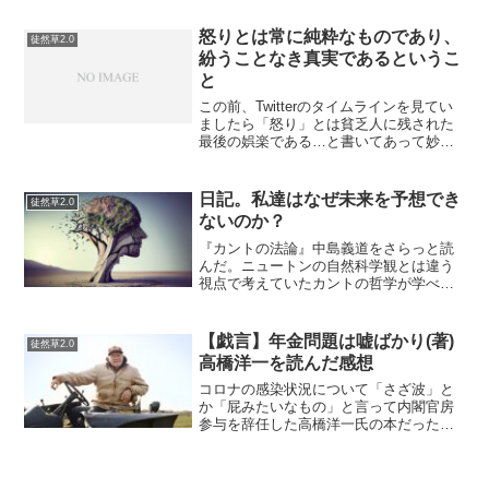
ることもある。それも本当の顔だろう。
モードが切り替わり、深刻なときもあれ
怒りとは常に純粋なものであり、
徒然草2.0
ば楽天的なときもある。彼...
紛うことなき真実であるというこ
と
この前、Twitterのタイムラインを見てい
ましたら「怒り」とは貧乏人に残された
最後の娯楽である…と書いてあって妙に
納得しました…たしかにインターネット
においての書き込みに限った話をします
と、書いている当人の怒りが背後にある
日記。私達はなぜ未来を予想でき
徒然草2.0
ことが多いです。...
ないのか？
『カントの法論』中島義道をさらっと読
んだ。ニュートンの自然科学観とは違う
視点で考えていたカントの哲学が学べ
る。認識のすべてを網羅しようとする試
みのカント哲学は、「コーヘンのよう
に、カントの無限小の議論のうちに微分
【戯言】年金問題は嘘ばかり(著)
徒然草2.0
法の思想を見出したり、マルチ...
高橋洋一を読んだ感想
コロナの感染状況について「さざ波」と
か「屁みたいなもの」と言って内閣官房
参与を辞任した高橋洋一氏の本だったの
でなんとなく読んでみることにした。こ
の人のことは詳しく知らなかったのだけ
ど、数学に強くて何より年金に詳しいら