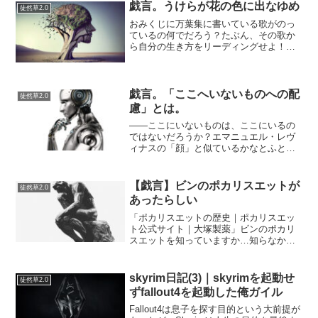
戯言。うけらが花の色に出なゆめ
徒然草2.0
おみくじに万葉集に書いている歌がのっ
ているの何でだろう？たぶん、その歌か
ら自分の生き方をリーディングせよ！と
いうことなのでしょうが。こんな歌が書
いてあった。戀しけは 袖も振らむを 武蔵
野の うけらが花の 色にでなゆめ（作者不
明）とのこと。２...
戯言。「ここへいないものへの配
徒然草2.0
慮」とは。
――ここにいないものは、ここにいるの
ではないだろうか？エマニュエル・レヴ
ィナスの「顔」と似ているかなとふと思
ったが…エッセンスを読んでみるとちょ
っと違うようだ。…あれは存在論とかそ
の手のものだしなぁ。…私達はあるもの
【戯言】ビンのポカリスエットが
徒然草2.0
を肯定する時、一方でそれ...
あったらしい
「ポカリスエットの歴史｜ポカリスエッ
ト公式サイト｜大塚製薬」ビンのポカリ
スエットを知っていますか…知らなかっ
たです。ファイブミニは瓶なのに、なん
で辞めてしまったんだろう。瓶のポカリ
スエットを飲んでみたい。冷たくて美味
skyrim日記(3)｜skyrimを起動せ
徒然草2.0
しそうなので。
ずfallout4を起動した俺ガイル
Fallout4は息子を探す目的という大前提が