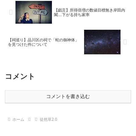
【戯言】所得倍増の数値目標無き岸田内
閣…下がる持ち家率
【祠巡り】品川区の祠で「蛇の御神体」
を見つけた件について
コメント
コメントを書き込む
ホーム
徒然草2.0