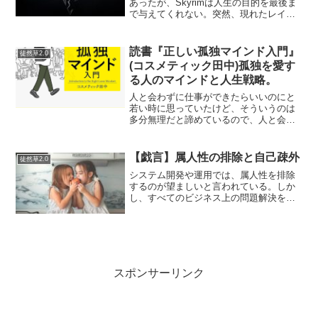
あったが、Skyrimは人生の目的を最後ま
で与えてくれない。突然、現れたレイダ
ーと一戦交えている時だって、住人の悩
み事に向き合って小間使いをしていると
きだって、わたしは片時もショーンの事
読書『正しい孤独マインド入門』
徒然草2.0
を忘れた...
(コスメティック田中)孤独を愛す
る人のマインドと人生戦略。
人と会わずに仕事ができたらいいのにと
若い時に思っていたけど、そういうのは
多分無理だと諦めているので、人と会わ
ずに仕事がしたいという若者に出会うと
「それは無理だ」と言わずに応援したく
なります。そんな方法があるなら私に教
【戯言】属人性の排除と自己疎外
徒然草2.0
えておくれ。というわけで...
システム開発や運用では、属人性を排除
するのが望ましいと言われている。しか
し、すべてのビジネス上の問題解決を標
準化/標準的にしたやり方で行うというの
は、果たして本当に効率がいいと言える
のだろうか？…という疑問が残る。人員
を交換可能にするという...
スポンサーリンク