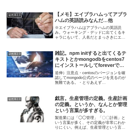
【メモ】エイブラハムってアブラ
徒然草2.0
ハムの英語読みなんだ…他
※エイブラハムはアブラハムの英語読
み。ウォーキング・デッドに出てくるキ
ャラにもいて、人名だとまっさきにエイ
ブラハム・リンカーンが思い浮かぶ。あ
と、米国の戦車のM1エイブラムス。聖書
に登場するアブラハムは、もともとアブ
雑記。npm initすると出てくるテ
徒然草2.0
ラムだったがアブラハムに...
キストとかmongodbをcentos7
にインストールしてforeverで常
時起動しておくまで。
追伸）注意点・centosのバージョンを確
認してmongodo公式のページを見るのが
無難である。・とりあえず
Firewall,SELinux,localよりglobalにインス
トールして動作確認してからセキュリテ
ィは絞ったほうがいい。・Ma...
戯言。生産管理の定義。生産計画
徒然草2.0
の定義。というか、なんとか管理
という言葉が多すぎる。
製造業には「◯◯管理」「〇〇計画」と
いう言葉が多く、その定義が非常にわか
りにくい。例えば、生産管理という言葉
には、作業管理と工程管理と品質管理が