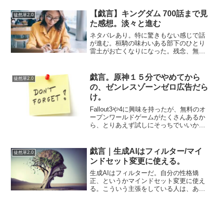
含まれている。Webで調べてもそのへん
の細かい分類というか定義が明確に書い
【戯言】キングダム 700話まで見
徒然草2.0
ていない。なぜだろう？...
た感想。淡々と進む
ネタバレあり。特に驚きもない感じで話
が進む。桓騎の味わいある部下のひとり
雷土がお亡くなりになった。残念、無
念。人造人間１９号みたいな風貌で嫌い
じゃなかったのに（好きでもなかったけ
ど）王翦の部下はあまり目立つ人がいな
戯言。原神１５分でやめてから
徒然草2.0
い…いやなんか無駄に強い女...
の、ゼンレスゾーンゼロ広告だら
け。
Fallout3や4に興味を持ったが、無料のオ
ープンワールドゲームがたくさんあるか
ら、とりあえず試しにそっちでいいかと
いうノリで原神をダウンロードしてみた
が、何やら非常にかったるい。魔法と剣
を使い分ける意味がよくわからず、これ
戯言｜生成AIはフィルター/マイ
徒然草2.0
なら世界観だけ...
ンドセット変更に使える。
生成AIはフィルターだ。自分の性格矯
正、というかマインドセット変更に使え
る。こういう主張をしている人は、あま
り見かけない気がするのだが、実際のと
ころ、私はいろんな場面で意識的にこの
使い方をしている。そして正直、かなり
使えると思っている。やっ...