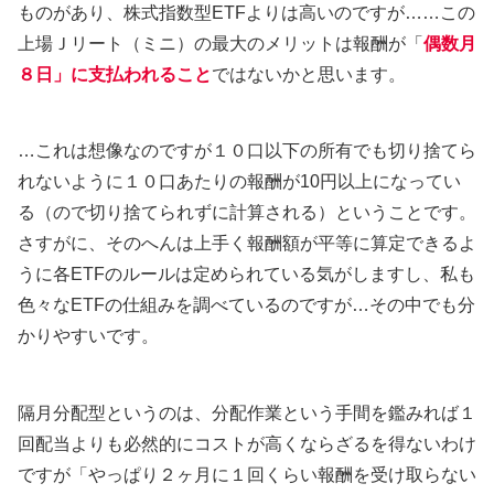
ものがあり、株式指数型ETFよりは高いのですが……この
上場Ｊリート（ミニ）の最大のメリットは報酬が「
偶数月
８日」に支払われること
ではないかと思います。
…これは想像なのですが１０口以下の所有でも切り捨てら
れないように１０口あたりの報酬が10円以上になってい
る（ので切り捨てられずに計算される）ということです。
さすがに、そのへんは上手く報酬額が平等に算定できるよ
うに各ETFのルールは定められている気がしますし、私も
色々なETFの仕組みを調べているのですが…その中でも分
かりやすいです。
隔月分配型というのは、分配作業という手間を鑑みれば１
回配当よりも必然的にコストが高くならざるを得ないわけ
ですが「やっぱり２ヶ月に１回くらい報酬を受け取らない