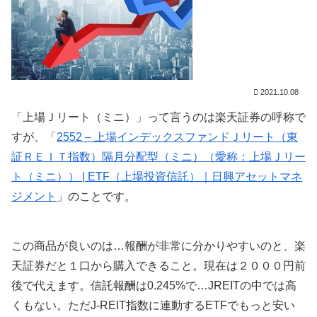
2021.10.08
「上場Ｊリート（ミニ）」って言うのは楽天証券の呼称で
すが、「
2552 – 上場インデックスファンドＪリート（東
証ＲＥＩＴ指数）隔月分配型（ミニ）（愛称：上場Ｊリー
ト（ミニ）） | ETF（上場投資信託）｜日興アセットマネ
ジメント
」のことです。
この商品が良いのは…報酬が非常に分かりやすいのと、楽
天証券だと１口から購入できること。現在は２０００円前
後で代えます。信託報酬は0.245%で…JREITの中では高
くもない。ただJ-REIT指数に連動するETFでもっと安い