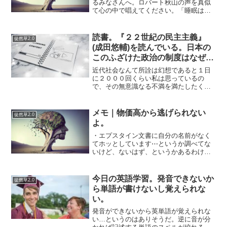
るみなさんへ。ロバート秋山の声を真似
て心の中で唱えてください。「睡眠は心
と体の不調を取り除く最大のソリューシ
ョンです」その方がずっと体にいい。知
らんけど。そういえば、ロバート秋山っ
読書。『２２世紀の民主主義』
徒然草2.0
て名前がでてこない事件が...
(成田悠輔)を読んでいる。日本の
このふざけた政治の制度はなぜク
ソなのか。
近代社会なんて所詮は幻想であると１日
に２０００回くらい私は思っているの
で、その無意識なる不満を満たしたくて
養老孟司の唯脳論を読んでいるのかもし
れない。成田悠輔は、立花孝志やひろゆ
きや堀江貴文と同様かそれ以上に頭がお
メモ｜物価高から逃げられない
徒然草2.0
かしい人だとインターネット...
よ。
・エプスタイン文書に自分の名前がなく
てホッとしています⋯というか調べてな
いけど、ないはず、というかあるわけが
ない。ビルとマークの隣の席でエプスタ
インと飯を食っただけのパンピーが、あ
の手の文書に名前載るなら、そのレスト
今日の英語学習。発音できないか
徒然草2.0
ランのウェイター名簿が先...
ら単語が書けないし覚えられな
い。
発音ができないから英単語が覚えられな
い…というのはありそうだ。逆に音が分