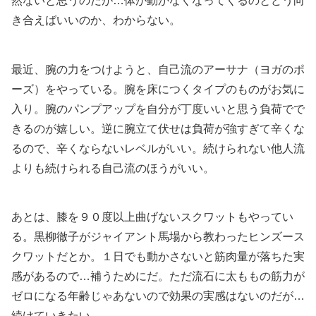
然ないと思うのだが…体が動かなくなってくるのとどう向
き合えばいいのか、わからない。
最近、腕の力をつけようと、自己流のアーサナ（ヨガのポ
ーズ）をやっている。腕を床につくタイプのものがお気に
入り。腕のパンプアップを自分が丁度いいと思う負荷でで
きるのが嬉しい。逆に腕立て伏せは負荷が強すぎて辛くな
るので、辛くならないレベルがいい。続けられない他人流
よりも続けられる自己流のほうがいい。
あとは、膝を９０度以上曲げないスクワットもやってい
る。黒柳徹子がジャイアント馬場から教わったヒンズース
クワットだとか。１日でも動かさないと筋肉量が落ちた実
感があるので…補うためにだ。ただ流石に太ももの筋力が
ゼロになる年齢じゃあないので効果の実感はないのだが…
続けていきたい。