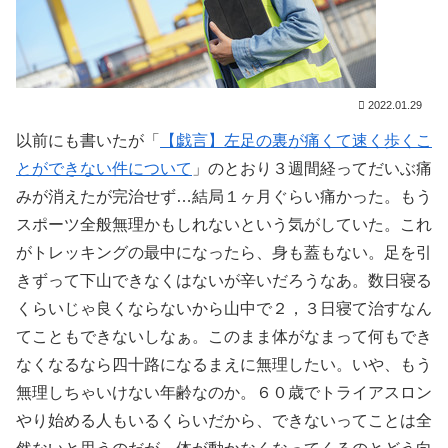
2022.01.29
以前にも書いたが「
【戯言】左足の裏が痛くて速く歩くこ
とができない件について
」のとおり３週間経ってだいぶ痛
みが消えたが完治せず…結局１ヶ月ぐらい痛かった。もう
スポーツ全般無理かもしれないという気がしていた。これ
がトレッキングの最中になったら、身も蓋もない。足を引
きずって下山できなくはないが辛いだろうなあ。数日寝る
くらいじゃ良くならないから山中で２，３日寝て治すなん
てこともできないしなぁ。このまま体がなまって何もでき
なくなるなら四十路になるまえに無理したい。いや、もう
無理しちゃいけない年齢なのか。６０歳でトライアスロン
やり始める人もいるくらいだから、できないってことは全