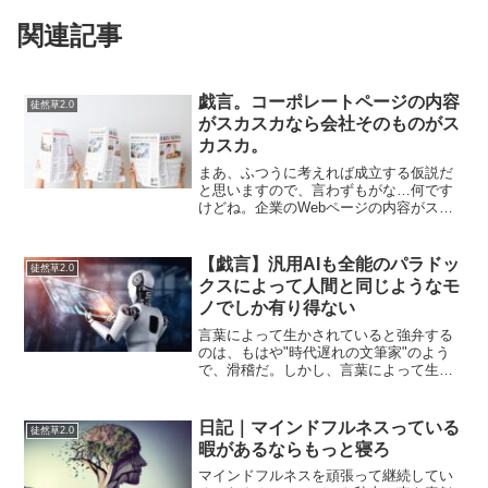
関連記事
戯言。コーポレートページの内容
徒然草2.0
がスカスカなら会社そのものがス
カスカ。
まあ、ふつうに考えれば成立する仮説だ
と思いますので、言わずもがな…何です
けどね。企業のWebページの内容がスカ
スカってことは、その会社はその程度の
会社なのです。会社の中身が終わってい
る場合は書くことがありませんし、スカ
【戯言】汎用AIも全能のパラドッ
徒然草2.0
スカの中身をがんばって...
クスによって人間と同じようなモ
ノでしか有り得ない
言葉によって生かされていると強弁する
のは、もはや"時代遅れの文筆家"のよう
で、滑稽だ。しかし、言葉によって生き
死にを見つめていない人間というのを見
ているのも、退屈だ。未だ人は、言葉に
よって人たらしめているという事実は、
日記｜マインドフルネスっている
徒然草2.0
昔も今も変わっていない...
暇があるならもっと寝ろ
マインドフルネスを頑張って継続してい