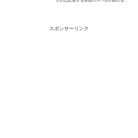
かれば記述する単語のスペルが絞れると
いうこと…だし。・「It is exactly ten
thirty right now.」ちょうど10時半です。
thirty......
スポンサーリンク