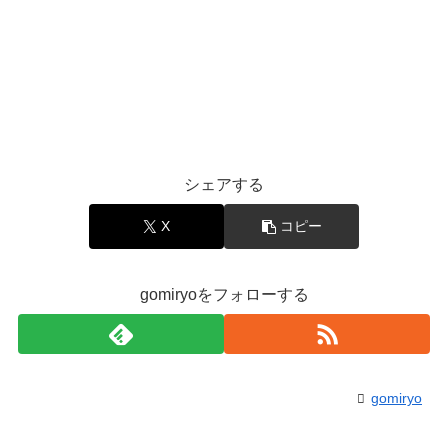
シェアする
X
コピー
gomiryoをフォローする
gomiryo