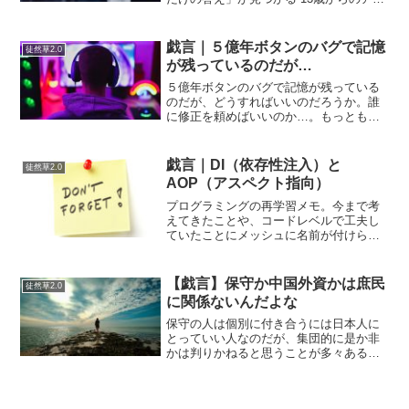
ト思考 価格：1980円（税込、送料無料)
(2021/8/30時点)楽天で購入なぜ、この本
を読もうと思ったのか？あまり覚えて
戯言｜５億年ボタンのバグで記憶
徒然草2.0
い...
が残っているのだが…
５億年ボタンのバグで記憶が残っている
のだが、どうすればいいのだろうか。誰
に修正を頼めばいいのか…。もっとも、
記憶そのものは消すことができないし、
今さらどうすることもできない。システ
ムのバグを残したまま本番データをいじ
戯言｜DI（依存性注入）と
徒然草2.0
ったのだ。バックアップな...
AOP（アスペクト指向）
プログラミングの再学習メモ。今まで考
えてきたことや、コードレベルで工夫し
ていたことにメッシュに名前が付けられ
ている（定義されている）ので（個人的
な感想ですが）ややこしいとやや感じて
います。Dependency Injection = 依存
【戯言】保守か中国外資かは庶民
徒然草2.0
性...
に関係ないんだよな
保守の人は個別に付き合うには日本人に
とっていい人なのだが、集団的に是か非
かは判りかねると思うことが多々あるも
のです。て、心のどこかで思っている人
はアナキスト寄りになるし、そうではな
い人は保守になるだけなのではないか。