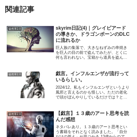
関連記事
skyrim日記(4)｜グレイビアード
徒然草2.0
の導きか、ドラゴンボーンのDLC
に流れるか
巨人族の集落で、大きなねずみの串焼き
を巨人の目の前で盗んでみたが、とくに
何も言われない。宝箱から道具を盗んで
も殴ってこない。どうやら彼らは「一定
距離を保っていれば敵対しない」という
仕様らしい。なかなかザルな仕組みだ
戯言。インフルエンザが流行って
徒然草2.0
が、逆に言えば無用な戦闘を...
いるらしい。
2024/12。私もインフルエンザというより
風邪と言えるのかも怪しい。ただの老化
で頭がぼんやりしているだけでは？と思
っているが、体調がさほどよくはない。
体調がさほどよくないのがデフォルトな
のか、体調不良なのか判別が難しい。世
【戯言】１３歳のアート思考を読
徒然草2.0
間ではインフルエ...
んだ感想
ネタバレあり。１３歳のアート思考とい
う書籍をそれとなく読みました。「自分
だけの答え」が見つかる 13歳からのアー