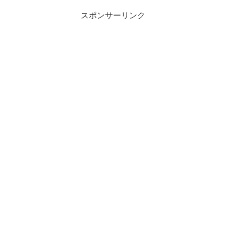
政治的な保守を商売にでき...
スポンサーリンク