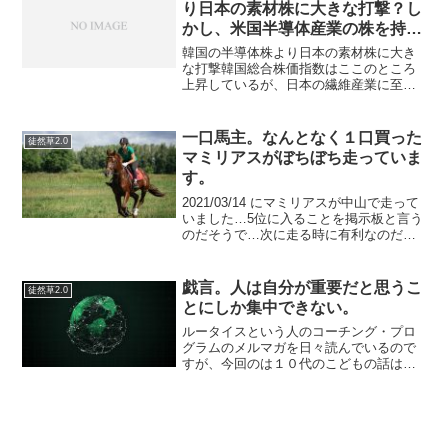
り日本の素材株に大きな打撃？し
かし、米国半導体産業の株を持っ
ていれば問題なし！
韓国の半導体株より日本の素材株に大き
な打撃韓国総合株価指数はここのところ
上昇しているが、日本の繊維産業に至っ
ては株価が痛い状況になっている感じが
する。韓国企業の半導体の在庫がなくな
り自国でフッ化水素を生産するため、そ
一口馬主。なんとなく１口買った
徒然草2.0
れを外国人が好材料と判断...
マミリアスがぼちぼち走っていま
す。
2021/03/14 にマミリアスが中山で走って
いました…5位に入ることを掲示板と言う
のだそうで…次に走る時に有利なのだそ
うです（棒）「マミリアス | 競走馬デー
タ - netkeiba.com」毎回レースは一応気
にしているのですが勝つ気が...
戯言。人は自分が重要だと思うこ
徒然草2.0
とにしか集中できない。
ルータイスという人のコーチング・プロ
グラムのメルマガを日々読んでいるので
すが、今回のは１０代のこどもの話はく
だらないと思っても、親のみなさんしっ
かり聞きましょうね…というものでし
た。こどもの話をくだらないと思い、親
が自分が考える理想の虚像を...