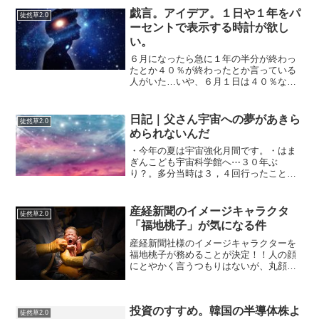
戯言。アイデア。１日や１年をパ
徒然草2.0
ーセントで表示する時計が欲し
い。
６月になったら急に１年の半分が終わっ
たとか４０％が終わったとか言っている
人がいた…いや、６月１日は４０％なの
だろうか？計算をしていないが正確を期
すと４０％よりもう少し過ぎているので
はないだろうか？ということを思ったの
日記｜父さん宇宙への夢があきら
徒然草2.0
でちゃんと秒単位で正確な...
められないんだ
・今年の夏は宇宙強化月間です。・はま
ぎんこども宇宙科学館へ⋯３０年ぶ
り？。多分当時は３，４回行ったことが
ある。横浜市民は無料の時があるので遠
足でも個人的にみ行ったはずだが、何一
つ覚えてなかった。プラズマが発生する
産経新聞のイメージキャラクタ
徒然草2.0
と横浜市歌が流れる。小学生の...
「福地桃子」が気になる件
産経新聞社様のイメージキャラクターを
福地桃子が務めることが決定！！人の顔
にとやかく言うつもりはないが、丸顔で
とても気になる女優「福地桃子」の広告
を電車で見つけた…就活生向けの産経新
聞のサービスであるが、きちんと女優の
投資のすすめ。韓国の半導体株よ
名前も広告に掲載されてい...
徒然草2.0