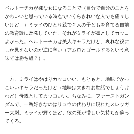
ベルトーチカが嫌な女になることで（自分で自分のことを
かわいいと思っている時点でいくらきれいな人でも痛々し
いけど…）ミライのひとり親で２人の子どもを育てる自前
の教育論に反発していた。それがミライが凛としてカッコ
よかった。ベルトーチカは美人キャラだけど、哀れな役に
しか見えないのが逆に辛い（アムロとゴールするという意
味では勝ち組？）。
一方、ミライはやはりカッコいい。もともと、地味でかっ
こいいキャラだったけど（地味は大きなお世話でしょうけ
れど）母親としてカッコいい。ちなみに、ファーストガン
ダムで、一番好きなのはリュウの代わりに現れたスレッガ
ー大尉。ミライが輝くほど、彼の死が惜しい気持ちが蘇っ
てくる。