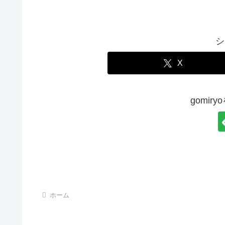
シ
X
gomir
ホーム