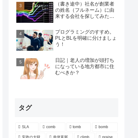
（書き途中）社名が創業者
の姓名（フルネーム）に由
来する会社を探してみた…
プログラミングのすすめ。
PLとBLを明確に分けましょ
う！
日記｜老人の増加が頭打ち
になっている地方都市に住
むべきか？
タグ
SLA
comb
tomb
bomb
安政の大獄
井伊直弼
climb
praise