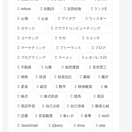
refuse
自動詞
吉田松陰
ランクE
お酒
お金
アイデア
ウィスキー
カヤック
クラウドコンピューティング
コーチング
サガ
スコッチ
マーケティング
フリーランス
ブログ
プログラミング
ラーメン
レオパレス21
不動産
仏教
仮想通貨
安倍晋三
将棋
投資
投資信託
書籍
書評
柔道
戯言
数学
映画鑑賞
株
株式
株式投資
競馬
英語
英語学習
自己分析
自己啓発
般若心経
読書
音楽鑑賞
食レポ
食事
IaaS
JavaScript
jQuery
linux
php