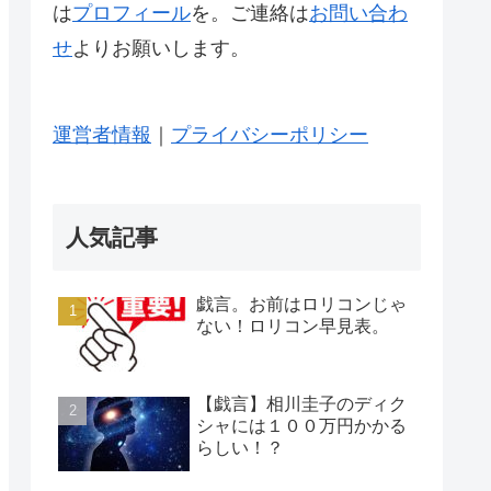
は
プロフィール
を。ご連絡は
お問い合わ
せ
よりお願いします。
運営者情報
｜
プライバシーポリシー
人気記事
戯言。お前はロリコンじゃ
ない！ロリコン早見表。
【戯言】相川圭子のディク
シャには１００万円かかる
らしい！？