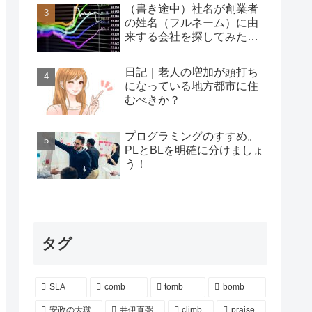
（書き途中）社名が創業者
の姓名（フルネーム）に由
来する会社を探してみた…
日記｜老人の増加が頭打ち
になっている地方都市に住
むべきか？
プログラミングのすすめ。
PLとBLを明確に分けましょ
う！
タグ
SLA
comb
tomb
bomb
安政の大獄
井伊直弼
climb
praise