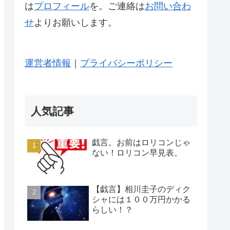
は
プロフィール
を。ご連絡は
お問い合わ
せ
よりお願いします。
運営者情報
｜
プライバシーポリシー
人気記事
戯言。お前はロリコンじゃ
ない！ロリコン早見表。
【戯言】相川圭子のディク
シャには１００万円かかる
らしい！？