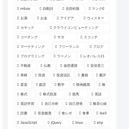
refuse
自動詞
吉田松陰
ランクE
お酒
お金
アイデア
ウィスキー
カヤック
クラウドコンピューティング
コーチング
サガ
スコッチ
マーケティング
フリーランス
ブログ
プログラミング
ラーメン
レオパレス21
不動産
仏教
仮想通貨
安倍晋三
将棋
投資
投資信託
書籍
書評
柔道
戯言
数学
映画鑑賞
株
株式
株式投資
競馬
英語
英語学習
自己分析
自己啓発
般若心経
読書
音楽鑑賞
食レポ
食事
IaaS
JavaScript
jQuery
linux
php