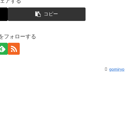
ェアする
コピー
yoをフォローする
gomiryo