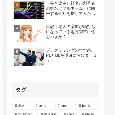
（書き途中）社名が創業者
の姓名（フルネーム）に由
来する会社を探してみた…
日記｜老人の増加が頭打ち
になっている地方都市に住
むべきか？
プログラミングのすすめ。
PLとBLを明確に分けましょ
う！
タグ
SLA
comb
tomb
bomb
安政の大獄
井伊直弼
climb
praise