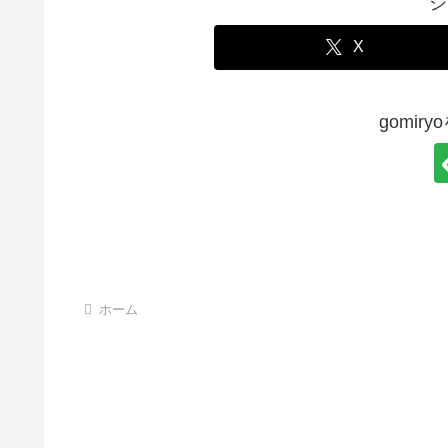
シ
X
gomir
ホーム