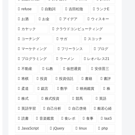
refuse
自動詞
吉田松陰
ランクE
お酒
お金
アイデア
ウィスキー
カヤック
クラウドコンピューティング
コーチング
サガ
スコッチ
マーケティング
フリーランス
ブログ
プログラミング
ラーメン
レオパレス21
不動産
仏教
仮想通貨
安倍晋三
将棋
投資
投資信託
書籍
書評
柔道
戯言
数学
映画鑑賞
株
株式
株式投資
競馬
英語
英語学習
自己分析
自己啓発
般若心経
読書
音楽鑑賞
食レポ
食事
IaaS
JavaScript
jQuery
linux
php