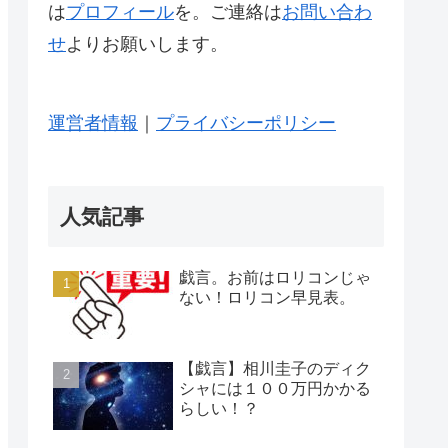
は
プロフィール
を。ご連絡は
お問い合わ
せ
よりお願いします。
運営者情報
｜
プライバシーポリシー
人気記事
戯言。お前はロリコンじゃ
ない！ロリコン早見表。
【戯言】相川圭子のディク
シャには１００万円かかる
らしい！？