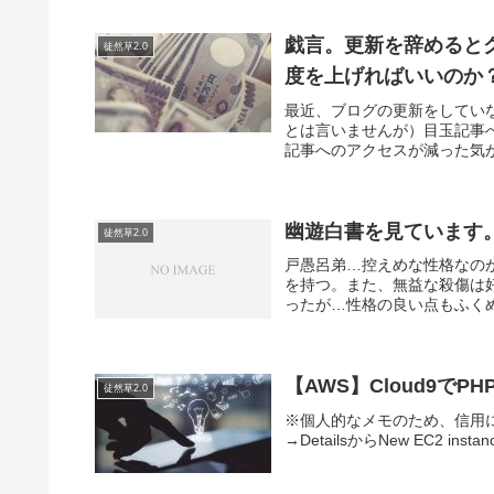
戯言。更新を辞めると
徒然草2.0
度を上げればいいのか
最近、ブログの更新をしてい
とは言いませんが）目玉記事
記事へのアクセスが減った気が
幽遊白書を見ています
徒然草2.0
戸愚呂弟…控えめな性格なの
を持つ。また、無益な殺傷は
ったが…性格の良い点もふくめ
【AWS】Cloud9でPH
徒然草2.0
※個人的なメモのため、信用に値しま
→DetailsからNew EC2 instan