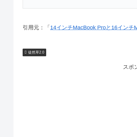
引用元：「
14インチMacBook Proと16インチMa
徒然草2.0
スポ