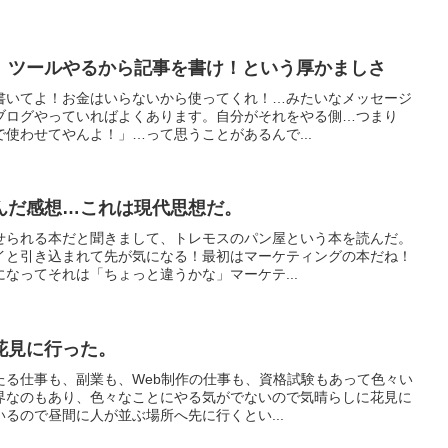
。ツールやるから記事を書け！という厚かましさ
書いてよ！お金はいらないから使ってくれ！…みたいなメッセージ
ブログやっていればよくあります。自分がそれをやる側…つまり
使わせてやんよ！」…って思うことがあるんで...
んだ感想…これは現代思想だ。
せられる本だと聞きまして、トレモスのパン屋という本を読んだ。
イと引き込まれて先が気になる！最初はマーケティングの本だね！
なってそれは「ちょっと違うかな」マーケテ...
花見に行った。
たる仕事も、副業も、Web制作の仕事も、資格試験もあって色々い
界なのもあり、色々なことにやる気がでないので気晴らしに花見に
るので昼間に人が並ぶ場所へ先に行くとい...