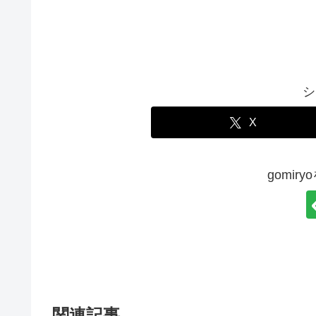
シ
X
gomir
関連記事