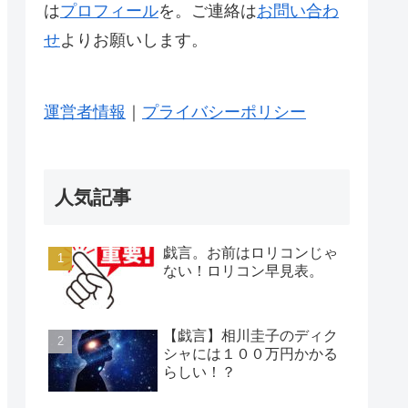
は
プロフィール
を。ご連絡は
お問い合わ
せ
よりお願いします。
運営者情報
｜
プライバシーポリシー
人気記事
戯言。お前はロリコンじゃ
ない！ロリコン早見表。
【戯言】相川圭子のディク
シャには１００万円かかる
らしい！？