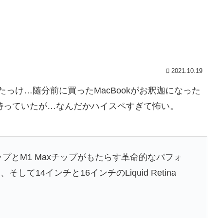
2021.10.19
たっけ…随分前に買ったMacBookがお釈迦になった
待っていたが…なんだかハイスペすぎて怖い。
roチップとM1 Maxチップがもたらす革命的なパフォ
14インチと16インチのLiquid Retina