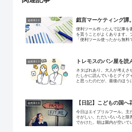
戯言マーケティング譚
徒然草2.0
便利ツール作ったんで記事を
を貰うことがよくあります。
「便利ツール使ったから無料で
トレモスのパン屋を読
徒然草2.0
ネタばれあり。大人が考えさ
たしかに読んでいるとグイグ
と思ったのだが、最後のほうに
【日記】こどもの国へ
徒然草2.0
今日はエイプリルフール。主
そがしい。ただいろいろと限
でかけた。朝は園内が空いてい