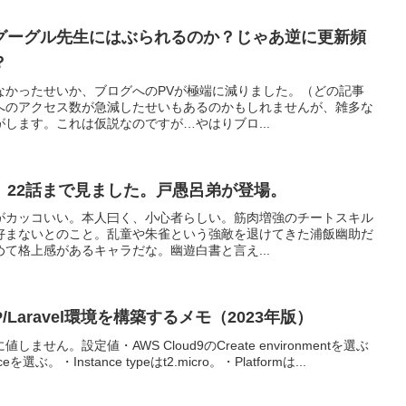
グーグル先生にはぶられるのか？じゃあ逆に更新頻
？
なかったせいか、ブログへのPVが極端に減りました。（どの記事
へのアクセス数が急減したせいもあるのかもしれませんが、雑多な
します。これは仮説なのですが…やはりブロ...
。22話まで見ました。戸愚呂弟が登場。
がカッコいい。本人曰く、小心者らしい。筋肉増強のチートスキル
好まないとのこと。乱童や朱雀という強敵を退けてきた浦飯幽助だ
て格上感があるキャラだな。幽遊白書と言え...
P/Laravel環境を構築するメモ（2023年版）
せん。設定値・AWS Cloud9のCreate environmentを選ぶ
ceを選ぶ。・Instance typeはt2.micro。・Platformは...