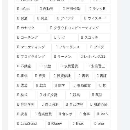
refuse
自動詞
吉田松陰
ランクE
お酒
お金
アイデア
ウィスキー
カヤック
クラウドコンピューティング
コーチング
サガ
スコッチ
マーケティング
フリーランス
ブログ
プログラミング
ラーメン
レオパレス21
不動産
仏教
仮想通貨
安倍晋三
将棋
投資
投資信託
書籍
書評
柔道
戯言
数学
映画鑑賞
株
株式
株式投資
競馬
英語
英語学習
自己分析
自己啓発
般若心経
読書
音楽鑑賞
食レポ
食事
IaaS
JavaScript
jQuery
linux
php