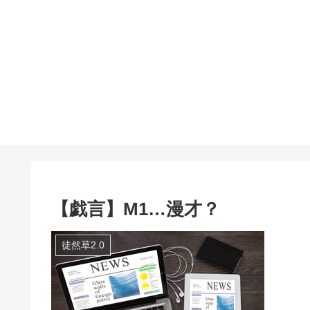
【戯言】M1…漫才？
徒然草2.0