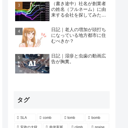
（書き途中）社名が創業者
の姓名（フルネーム）に由
来する会社を探してみた…
日記｜老人の増加が頭打ち
になっている地方都市に住
むべきか？
日記｜湿疹と虫歯の動画広
告が胸糞。
タグ
SLA
comb
tomb
bomb
安政の大獄
井伊直弼
climb
praise