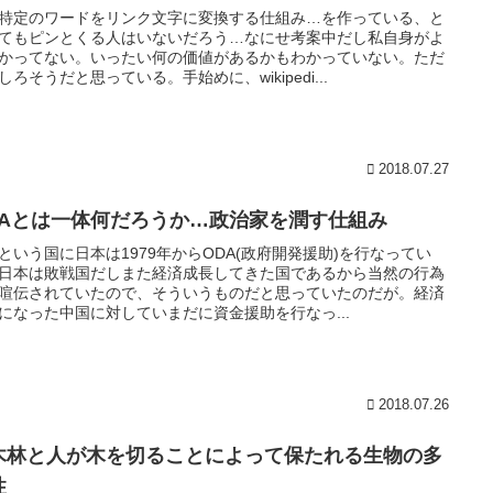
特定のワードをリンク文字に変換する仕組み…を作っている、と
てもピンとくる人はいないだろう…なにせ考案中だし私自身がよ
かってない。いったい何の価値があるかもわかっていない。ただ
しろそうだと思っている。手始めに、wikipedi...
2018.07.27
DAとは一体何だろうか…政治家を潤す仕組み
という国に日本は1979年からODA(政府開発援助)を行なってい
日本は敗戦国だしまた経済成長してきた国であるから当然の行為
喧伝されていたので、そういうものだと思っていたのだが。経済
になった中国に対していまだに資金援助を行なっ...
2018.07.26
木林と人が木を切ることによって保たれる生物の多
性