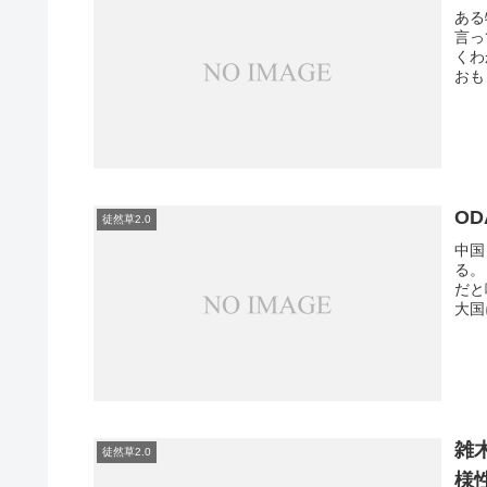
ある
言っ
くわ
おも
O
徒然草2.0
中国
る。
だと
大国
雑
徒然草2.0
様