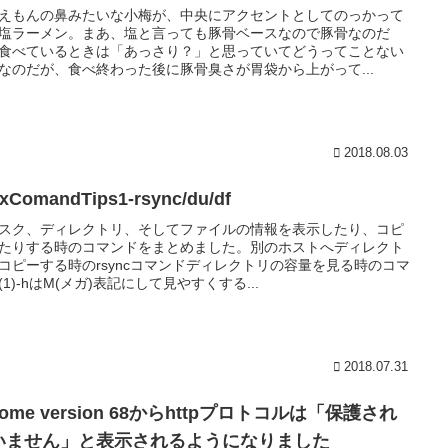
えもんの鼻みたいな小梅が、中央にアクセントとしてのっかって
塩ラーメン。まあ、塩と言っても豚骨ベースなので豚骨なのだ
食べているときは「あっさり？」と思っていてどうってことない
なのだが、食べ終わった後に豚骨臭さが胃袋から上がって...
2018.08.03
xComandTips1-rsync/du/df
スク、ディレクトリ、そしてファイルの情報を表示したり、コピ
たりする時のコマンドをまとめました。別のホストへディレクト
コピーする時のrsyncコマンドディレクトリの容量を見る時のコマ
(1)-hはM(メガ)表記にして見やすくする...
2018.07.31
rome version 68からhttpプロトコルは「保護され
いません」と表示されるようになりました