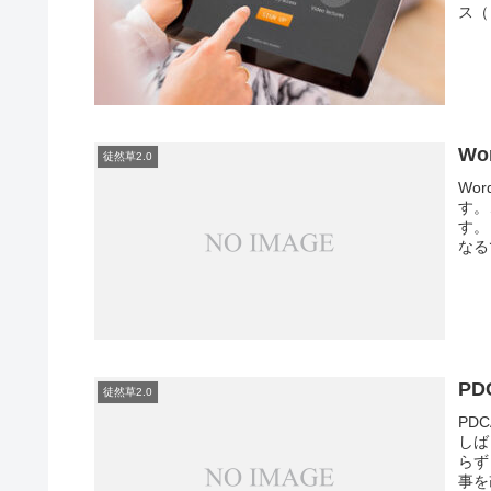
ス（
Wo
徒然草2.0
Wo
す。
す。
なる
P
徒然草2.0
PD
しば
らず
事を