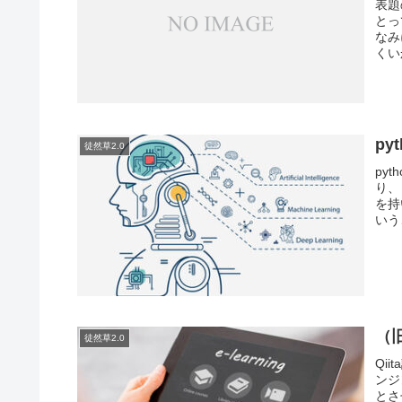
表題
とっ
なみ
くい
py
徒然草2.0
py
り、
を持
いう
（
徒然草2.0
Qi
ンジ
とさ