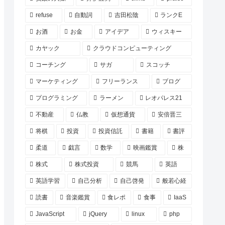
refuse
自動詞
吉田松陰
ランクE
お酒
お金
アイデア
ウィスキー
カヤック
クラウドコンピューティング
コーチング
サガ
スコッチ
マーケティング
フリーランス
ブログ
プログラミング
ラーメン
レオパレス21
不動産
仏教
仮想通貨
安倍晋三
将棋
投資
投資信託
書籍
書評
柔道
戯言
数学
映画鑑賞
株
株式
株式投資
競馬
英語
英語学習
自己分析
自己啓発
般若心経
読書
音楽鑑賞
食レポ
食事
IaaS
JavaScript
jQuery
linux
php