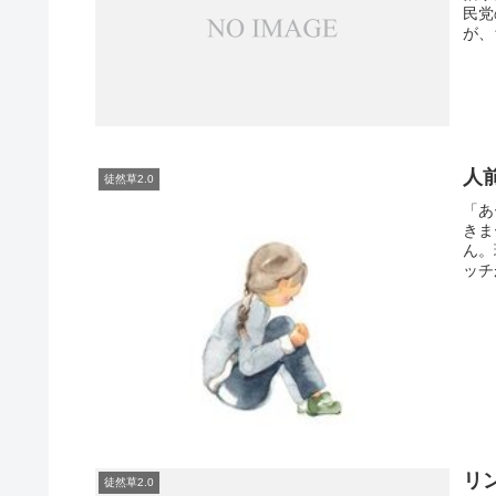
民党
が、
人
徒然草2.0
「あ
きま
ん。
ッチ
リ
徒然草2.0