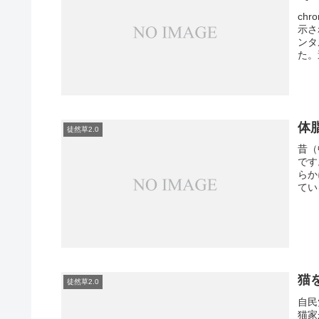
ch
示さ
ンタ
た。
体
徒然草2.0
昔（
です
らか
てい
猫
徒然草2.0
自民
猫家