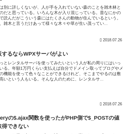
は別に詳しくないが、人が手を入れていない森のことを雑木林と
のだと思っている。いろんな木が入り混じっている。昔なにかの
で読んだがこういう森にはたくさんの動物が住んでいるという。
、雑木と言うだけあって様々な木々や草が生い茂ってい...
2018.07.26
販するならWPXサーバがよい
っとレンタルサーバを使ってみたいという人が私の周りにはいっ
いる。年額1万円くらい支払えば自分でドメイン取ってブログやメ
の機能を使って色々なことができるけれど、そこまでやるのは敷
高いという人もいる。そんな人のために、レンタルサ...
2018.07.26
ueryの$.ajax関数を使ったがPHP側で$_POSTの値
取得できない