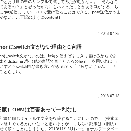
のとおり世の中のサンプルで試してみたが動かない。「そんなこ
てあるの？」と思ったが前にもハマったことがある気がする。ち
にget送信にして$_GETで受け取ることはできる。post送信がうま
かない。…下記のようにcontentT...
2018.07.25
thonにswitch文がない理由とC言語
thonにswitch文がないのは、in句を使えばすっきり書けるからであ
またdictionary型（他の言語で言うところのhash）を用いれば、if
いずともswitch的な書き方ができるから「いらないじゃん！」と
ことらしい。...
2018.07.18
旧版）ORMは百害あって一利なし
ita記事に同じタイトルで文章を投稿することにしたので、（検索エ
ン経由でくる方はいないと思いますが）こちらの記事は（旧版）
せて頂くことにしました。2018/11/13リレーショナルデータベー