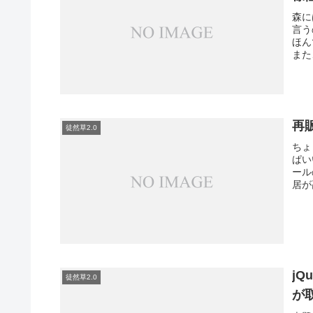
森に
言う
ほん
また
再
徒然草2.0
ちょ
ぱい
ール
居が
jQ
徒然草2.0
が