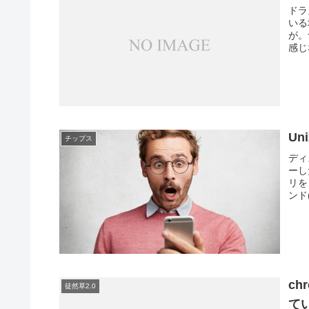
ドラ
いる
が。
感じ
Uni
チップス
ディ
ーし
リを
ンド
ch
徒然草2.0
て