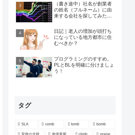
（書き途中）社名が創業者
の姓名（フルネーム）に由
来する会社を探してみた…
日記｜老人の増加が頭打ち
になっている地方都市に住
むべきか？
プログラミングのすすめ。
PLとBLを明確に分けましょ
う！
タグ
SLA
comb
tomb
bomb
安政の大獄
井伊直弼
climb
praise