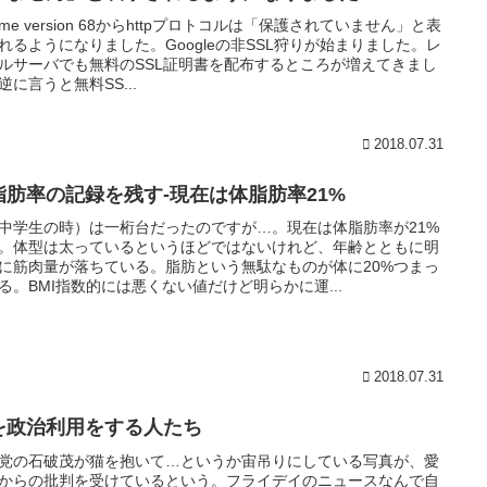
rome version 68からhttpプロトコルは「保護されていません」と表
れるようになりました。Googleの非SSL狩りが始まりました。レ
ルサーバでも無料のSSL証明書を配布するところが増えてきまし
逆に言うと無料SS...
2018.07.31
脂肪率の記録を残す-現在は体脂肪率21%
中学生の時）は一桁台だったのですが…。現在は体脂肪率が21%
。体型は太っているというほどではないけれど、年齢とともに明
に筋肉量が落ちている。脂肪という無駄なものが体に20%つまっ
る。BMI指数的には悪くない値だけど明らかに運...
2018.07.31
を政治利用をする人たち
党の石破茂が猫を抱いて…というか宙吊りにしている写真が、愛
からの批判を受けているという。フライデイのニュースなんで自