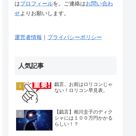
は
プロフィール
を。ご連絡は
お問い合わ
せ
よりお願いします。
運営者情報
｜
プライバシーポリシー
人気記事
戯言。お前はロリコンじゃ
ない！ロリコン早見表。
【戯言】相川圭子のディク
シャには１００万円かかる
らしい！？