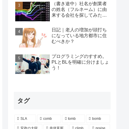
（書き途中）社名が創業者
の姓名（フルネーム）に由
来する会社を探してみた…
日記｜老人の増加が頭打ち
になっている地方都市に住
むべきか？
プログラミングのすすめ。
PLとBLを明確に分けましょ
う！
タグ
SLA
comb
tomb
bomb
安政の大獄
井伊直弼
climb
praise