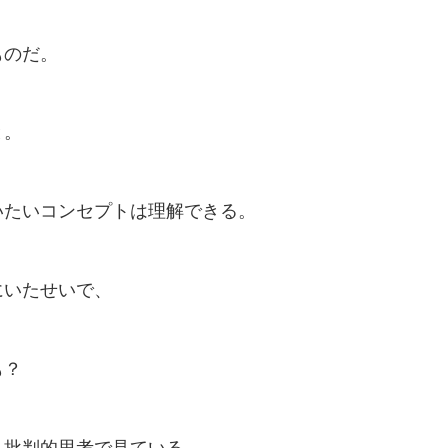
ものだ。
と。
いたいコンセプトは理解できる。
にいたせいで、
も？
…批判的思考で見ている。