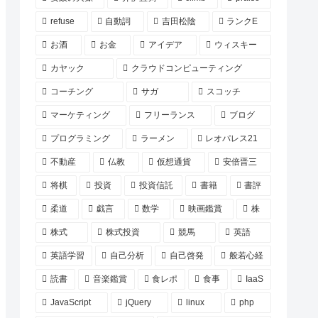
refuse
自動詞
吉田松陰
ランクE
お酒
お金
アイデア
ウィスキー
カヤック
クラウドコンピューティング
コーチング
サガ
スコッチ
マーケティング
フリーランス
ブログ
プログラミング
ラーメン
レオパレス21
不動産
仏教
仮想通貨
安倍晋三
将棋
投資
投資信託
書籍
書評
柔道
戯言
数学
映画鑑賞
株
株式
株式投資
競馬
英語
英語学習
自己分析
自己啓発
般若心経
読書
音楽鑑賞
食レポ
食事
IaaS
JavaScript
jQuery
linux
php