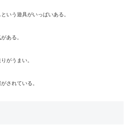
…という遊具がいっぱいある。
気がある。
造りがうまい。
慮がされている。