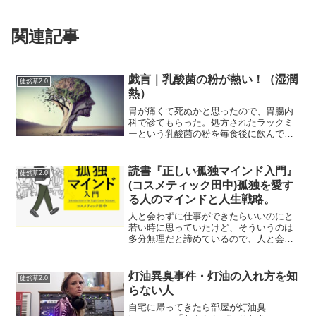
関連記事
戯言｜乳酸菌の粉が熱い！（湿潤
徒然草2.0
熱）
胃が痛くて死ぬかと思ったので、胃腸内
科で診てもらった。処方されたラックミ
ーという乳酸菌の粉を毎食後に飲んでい
るのだが、口に入れた瞬間に「熱っ！」
って思って、明らかに熱を発している。
これについて調べてみたが⋯粉が水分を
読書『正しい孤独マインド入門』
徒然草2.0
含むと熱が実際に出るとい...
(コスメティック田中)孤独を愛す
る人のマインドと人生戦略。
人と会わずに仕事ができたらいいのにと
若い時に思っていたけど、そういうのは
多分無理だと諦めているので、人と会わ
ずに仕事がしたいという若者に出会うと
「それは無理だ」と言わずに応援したく
なります。そんな方法があるなら私に教
灯油異臭事件・灯油の入れ方を知
徒然草2.0
えておくれ。というわけで...
らない人
自宅に帰ってきたら部屋が灯油臭