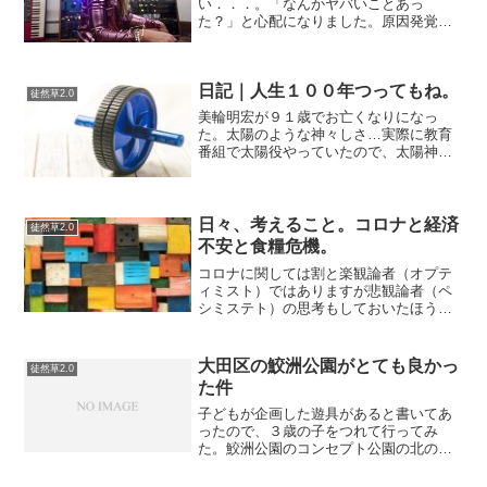
い．．．。「なんかヤバいことあっ
た？」と心配になりました。原因発覚ウ
チは灯油は、10のタンクなのでノズル式
のやつをキャップを付け替えて、ストー
ブのタンクへ移し替えているんです
日記｜人生１００年つってもね。
が．．．なんと、ウチの同居人が、そ
徒然草2.0
れ...
美輪明宏が９１歳でお亡くなりになっ
た。太陽のような神々しさ…実際に教育
番組で太陽役やっていたので、太陽神み
たいに神々しいのに残念だ。一時期、
Docomoのiモードの「みわちゃんファン
クラブ」みたいなのを契約していたこと
がある。いや、auだっ...
日々、考えること。コロナと経済
徒然草2.0
不安と食糧危機。
コロナに関しては割と楽観論者（オプテ
ィミスト）ではありますが悲観論者（ペ
シミステト）の思考もしておいたほうが
いいでしょう。準備をし過ぎて損をする
ということはあるかもしれませんが、調
子に乗って損をすることと意味がまった
大田区の鮫洲公園がとても良かっ
徒然草2.0
く異なると思います。リス...
た件
子どもが企画した遊具があると書いてあ
ったので、３歳の子をつれて行ってみ
た。鮫洲公園のコンセプト公園の北のエ
リアには地域の子供達が考えた「あった
らいいな」と思うアイデアをもとに企画