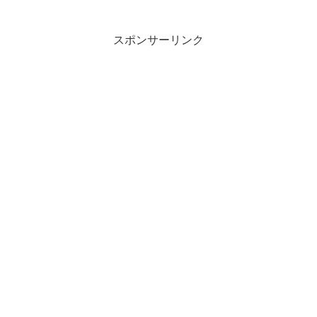
設計された遊具が設置され、南側には人
工芝が敷かれた大きな広場が...
スポンサーリンク