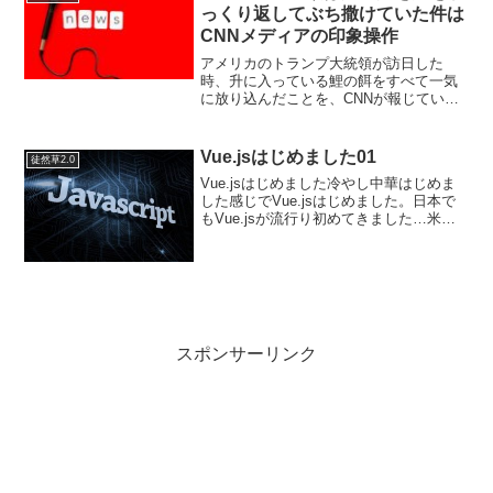
ます。ちょっと気になるの...
っくり返してぶち撒けていた件は
CNNメディアの印象操作
アメリカのトランプ大統領が訪日した
時、升に入っている鯉の餌をすべて一気
に放り込んだことを、CNNが報じている
のを「フェイクニュースだ！」と批判し
ていた。もともと同じことを安倍晋三が
先にやっていたという。まあ、実際の映
Vue.jsはじめました01
徒然草2.0
像を見ていると、２人で升...
Vue.jsはじめました冷やし中華はじめま
した感じでVue.jsはじめました。日本で
もVue.jsが流行り初めてきました…米国
ではreactですが中国ではVue.jsが流行っ
ているそうです。オープンソース・ソフ
トウェアは米国にはパージされな...
スポンサーリンク