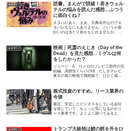
んが、わりと頻発します。部屋は散らか
読書。まんがで読破！若きウェル
徒然草2.0
っているのに、頭の中は何も...
テルの悩みを読んだ感想…ふつう
に面白くね？
ネタバレあり。まあ、古典名作なのでネ
タバレもなにもありません、というか面
白いのは当たり前かもしれませんが。マ
ンガではありますが読んでみてまず思っ
たのは…人の感想はあてにはならないと
いうこと。一体だれの感想文だったのか
映画｜死霊のえじき（Day of the
徒然草2.0
憶えていないのですが、誰...
Dead）を見た感想…ミゲルは何
をしたかった？
ジョージ・A・ロメロのゾンビ三部作の完
結編。高校生くらいの頃、たしかテレビ
東京の昼の映画で偶然観て、ひどく感動
した作品の一つ。それからしばらくし
て、DVDを買おうかとも思ったが……ま
あ、買わなくてよかったな（汗）。この
株式投資のすすめ。リース業界の
徒然草2.0
映画はゾンビ映画という...
今後
最近、安定したビジネスをしている会社
を探していて…ちょっと気になるのがリ
ース業界です。よくよく調べてみると外
の金融業と同じで現状からの脱皮して高
利益体質を目指すという課題があるよう
ですが…長期投資向けの企業を探してい
トランプ大統領は鯉の餌を升をひ
徒然草2.0