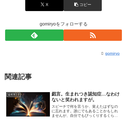
X
コピー
gomiryoをフォローする
gomiryo
関連記事
戯言。生まれつき認知症…なわけ
徒然草2.0
ないと笑われますが。
スピーチで何を言うか、覚えたはずなの
に忘れます。誰にでもあることかもしれ
ませんが、自分でもびっくりするくら
い、ほんときれいにさっぱり忘れます。
しかも、それが日常茶飯事とはいいませ