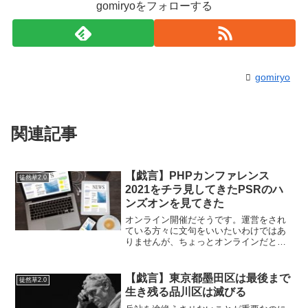
gomiryoをフォローする
gomiryo
関連記事
【戯言】PHPカンファレンス
徒然草2.0
2021をチラ見してきたPSRのハ
ンズオンを見てきた
オンライン開催だそうです。運営をされ
ている方々に文句をいいたいわけではあ
りませんが、ちょっとオンラインだと参
加している感じがどうしてもないです
ね。文句をいいたいわけではないのです
が、毎回同じような内容だなっと。しか
【戯言】東京都墨田区は最後まで
徒然草2.0
たがないのだと思います。何...
生き残る品川区は滅びる