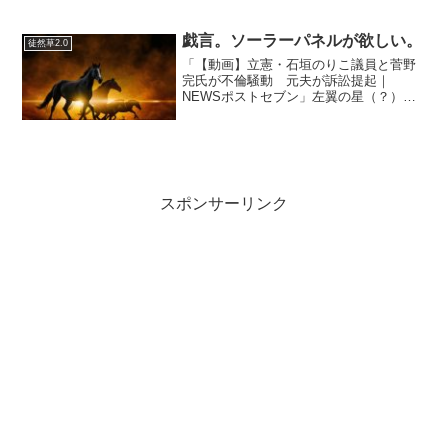
養老孟司の唯脳論を読んでいるのかもし
れない。成田悠輔は、立花孝志やひろゆ
きや堀江貴文と同様かそれ以上に頭がお
戯言。ソーラーパネルが欲しい。
徒然草2.0
かしい人だとインターネット...
「【動画】立憲・石垣のりこ議員と菅野
完氏が不倫騒動 元夫が訴訟提起｜
NEWSポストセブン」左翼の星（？）の
菅野完が不倫で相手は立憲民主のマドン
ナだそうです…なんだそれ。不貞行為だ
が不法行為ではないとな…てか、本当に
元気ですねぇ。。。そういえ...
スポンサーリンク