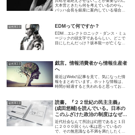
兵站を途絶えさせないことが重要なのに
大本営ときたら何を考えているのやら。
バッハ会長を銀座に案内している場合じ
ゃないですよ…「東京都では「自宅療養
者のフォロー」も崩壊…そのウラで際立
つ「墨田区の凄まじい戦略」（山岡 淳一
EDMって何ですか？
徒然草2.0
郎） | 現代ビジネス...
EDM…エレクトロニック・ダンス・ミュ
ージックの頭文字であるらしい。どこで
目にしたんだっけ？坂本龍一が亡くなっ
たときSNSで見かけたのだろうか。たし
か、EDMがなんたらかんたらと書いてあ
って…みんな普通に使っているWord（単
語）だな。よく...
戯言。情報消費者から情報生産者
徒然草2.0
へ
最近はWebの記事を見て、気になった情
報をまとめています。ホットな情報は、
時間が経過すると失われると思ってお
り、それをまとめておけないかなー…と
ぼんやり思っています。今はちょっと労
力がかかりすぎているので、もう少し省
読書。『２２世紀の民主主義』
徒然草2.0
力化したいですが。例えば...
(成田悠輔)を読んでいる。日本の
このふざけた政治の制度はなぜク
ソなのか。
近代社会なんて所詮は幻想であると１日
に２０００回くらい私は思っているの
で、その無意識なる不満を満たしたくて