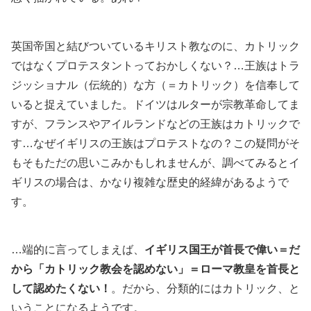
英国帝国と結びついているキリスト教なのに、カトリック
ではなくプロテスタントっておかしくない？…王族はトラ
ジッショナル（伝統的）な方（＝カトリック）を信奉して
いると捉えていました。ドイツはルターが宗教革命してま
すが、フランスやアイルランドなどの王族はカトリックで
す…なぜイギリスの王族はプロテストなの？この疑問がそ
もそもただの思いこみかもしれませんが、調べてみるとイ
ギリスの場合は、かなり複雑な歴史的経緯があるようで
す。
…端的に言ってしまえば、
イギリス国王が首長で偉い＝だ
から「カトリック教会を認めない」＝ローマ教皇を首長と
して認めたくない！
。だから、分類的にはカトリック、と
いうことになるようです。