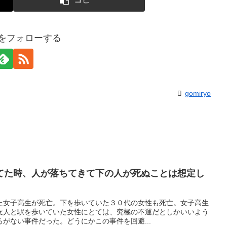
yoをフォローする
gomiryo
てた時、人が落ちてきて下の人が死ぬことは想定し
た女子高生が死亡。下を歩いていた３０代の女性も死亡。女子高生
友人と駅を歩いていた女性にとては、究極の不運だとしかいいよう
がない事件だった。どうにかこの事件を回避...