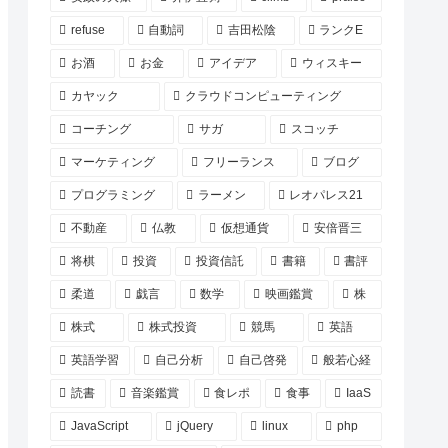
refuse
自動詞
吉田松陰
ランクE
お酒
お金
アイデア
ウィスキー
カヤック
クラウドコンピューティング
コーチング
サガ
スコッチ
マーケティング
フリーランス
ブログ
プログラミング
ラーメン
レオパレス21
不動産
仏教
仮想通貨
安倍晋三
将棋
投資
投資信託
書籍
書評
柔道
戯言
数学
映画鑑賞
株
株式
株式投資
競馬
英語
英語学習
自己分析
自己啓発
般若心経
読書
音楽鑑賞
食レポ
食事
IaaS
JavaScript
jQuery
linux
php