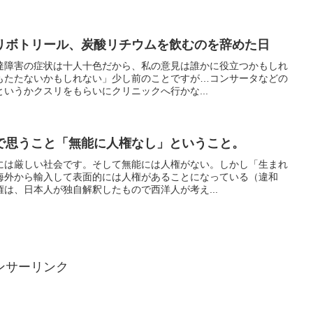
リボトリール、炭酸リチウムを飲むのを辞めた日
達障害の症状は十人十色だから、私の意見は誰かに役立つかもしれ
もたたないかもしれない」少し前のことですが…コンサータなどの
いうかクスリをもらいにクリニックへ行かな...
で思うこと「無能に人権なし」ということ。
には厳しい社会です。そして無能には人権がない。しかし「生まれ
海外から輸入して表面的には人権があることになっている（違和
は、日本人が独自解釈したもので西洋人が考え...
ンサーリンク