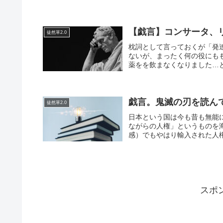
【戯言】コンサータ、
徒然草2.0
枕詞として言っておくが「発
ないが、まったく何の役にも
薬をを飲まなくなりました…と
戯言。鬼滅の刃を読ん
徒然草2.0
日本という国は今も昔も無能
ながらの人権」というものを
感）でもやはり輸入された人権
スポ