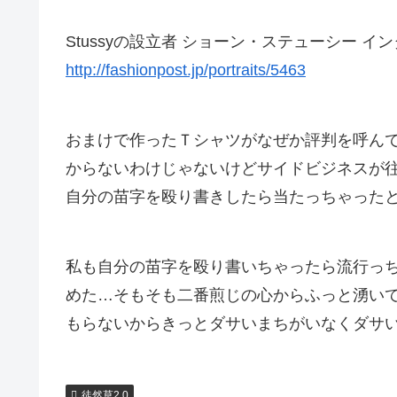
Stussyの設立者 ショーン・ステューシー イ
http://fashionpost.jp/portraits/5463
おまけで作ったＴシャツがなぜか評判を呼ん
からないわけじゃないけどサイドビジネスが
自分の苗字を殴り書きしたら当たっちゃった
私も自分の苗字を殴り書いちゃったら流行っ
めた…そもそも二番煎じの心からふっと湧い
もらないからきっとダサいまちがいなくダサ
徒然草2.0