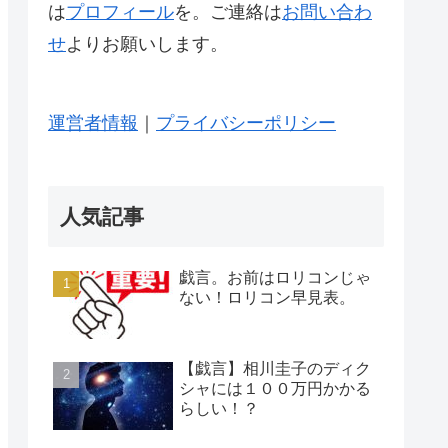
は
プロフィール
を。ご連絡は
お問い合わ
せ
よりお願いします。
運営者情報
｜
プライバシーポリシー
人気記事
戯言。お前はロリコンじゃ
ない！ロリコン早見表。
【戯言】相川圭子のディク
シャには１００万円かかる
らしい！？