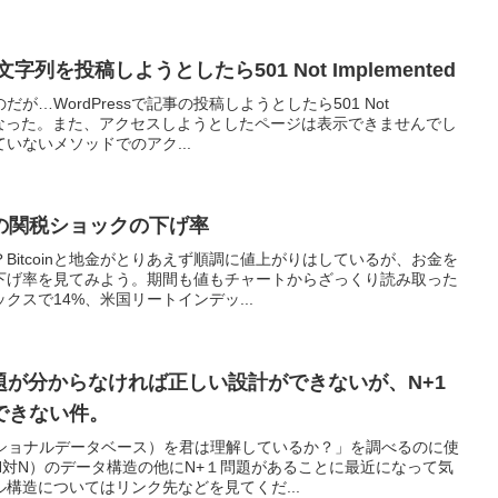
文字列を投稿しようとしたら501 Not Implemented
…WordPressで記事の投稿しようとしたら501 Not
ラーになった。また、アクセスしようとしたページは表示できませんでし
いないメソッドでのアク...
の関税ショックの下げ率
Bitcoinと地金がとりあえず順調に値上がりはしているが、お金を
下げ率を見てみよう。期間も値もチャートからざっくり読み取った
クスで14%、米国リートインデッ...
1問題が分からなければ正しい設計ができないが、N+1
できない件。
ーショナルデータベース）を君は理解しているか？」を調べるのに使
N対N）のデータ構造の他にN+１問題があることに最近になって気
構造についてはリンク先などを見てくだ...