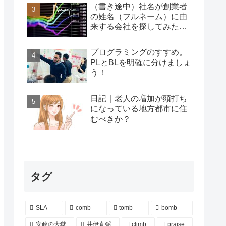
（書き途中）社名が創業者
の姓名（フルネーム）に由
来する会社を探してみた…
プログラミングのすすめ。
PLとBLを明確に分けましょ
う！
日記｜老人の増加が頭打ち
になっている地方都市に住
むべきか？
タグ
SLA
comb
tomb
bomb
安政の大獄
井伊直弼
climb
praise