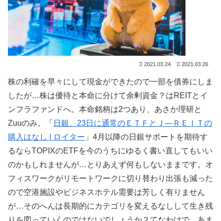
2021.03.24
2021.03.26
株の利確を早々にして現金ができたので一部を債券にしま
したが…株は優待と本命に分けて余剰資金？はREITとイ
ンフラファンドへ。本命銘柄は2つあり、あさか理研と
Zuuのみ。「
日銀、23日に通常のＥＴＦとＪ―ＲＥＩＴの
購入はなし | ロイター
」4月以降の日銀サポートを期待す
るならTOPIXのETFを今のうちにゆるく書い直してもいい
のかもしれませんが…とりあえず何もしないままです。オ
フィスワークがリモートワークに切り替わり出張も減った
ので空港施設やビジネスホテル需要は芳しく有りません
が…そのへんは長期的にカテゴリを変えるなしして生き残
りを図っていくのではないでしょうか？てなわけで、あま