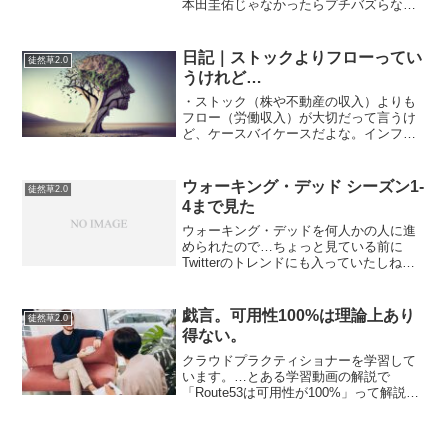
本田圭佑じゃなかったらプチバズらない
でしょう…駆け出しエンジニア界隈
（？）では普通の言動（！？）なので
（汗）MENTAとかでも講師を選ぶから講
日記｜ストックよりフローってい
徒然草2.0
師が挙手するシステムに...
うけれど…
・ストック（株や不動産の収入）よりも
フロー（労働収入）が大切だって言うけ
ど、ケースバイケースだよな。インフレ
時代にフローの効果が薄まりストックの
効果が濃くなると、どうしても毎日の労
働が億劫になっていく。借金でもして株
ウォーキング・デッド シーズン1-
徒然草2.0
式に突っ込んでおくのが正...
4まで見た
ウォーキング・デッドを何人かの人に進
められたので…ちょっと見ている前に
Twitterのトレンドにも入っていたしね。
とりあえず、ゾンビ（ウォーカー）対策
に、クロスボウが１つ欲しくなった。矢
を回収すれば何度も使えるし、音が出な
戯言。可用性100%は理論上あり
徒然草2.0
い。音に敏感なゾン...
得ない。
クラウドプラクティショナーを学習して
います。…とある学習動画の解説で
「Route53は可用性が100%」って解説者
が言っていました。ですがこれ、どこか
で読んだのだが「SLAにおいて可用性
100%が保証されている」というのが正し