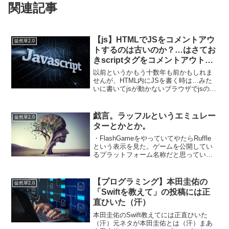
関連記事
【js】HTMLでJSをコメントアウ
徒然草2.0
トするのは古いのか？…はさてお
きscriptタグをコメントアウトし
がち
以前というかもう十数年も前かもしれま
せんが、HTML内にJSを書く時は…みた
いに書いてjsが動かないブラウザでjsのコ
ードが見えてしまうのを抑制していまし
た。たぶん、いまはHTMLのコメントアウ
トをいれなくてもまず問題にならないか
戯言。ラッフルというエミュレー
徒然草2.0
と思います...
ターとかとか。
・FlashGameをやっていてやたらRuffle
という表示を見た。ゲームを公開してい
るプラットフォーム名称だと思っていた
が、Rustで作成されたAdobeFlashに変わ
るエミュレーターであるらしい。SWFの
資源をそのまま利用できるなんて...
【プログラミング】本田圭佑の
徒然草2.0
「Swiftを教えて」の投稿には正
直ひいた（汗）
本田圭佑のSwift教えてには正直ひいた
（汗）元ネタが本田圭佑とは（汗）まあ