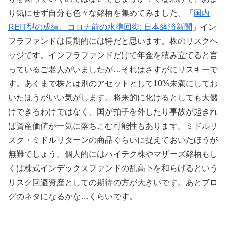
り気にせず自分も色々な銘柄を集めてみました。「
国内
REIT型の成績、コロナ前の水準回復: 日本経済新聞
」イン
フラファンドは長期的には特だと思います。株のリスクヘ
ッジです。インフラファンドだけで年金を積み立てると言
っているご老人がいましたが…それはさすがにリスキーで
す。あくまで株とは別のアセットとして10%未満にしてお
いたほうがいい気がします。将来的に化けるとしても大儲
けできるわけではなく、国が拍子を外したり事故が起きれ
ば資産価値が一気に落ちこむ可能性もあります。ミドルリ
スク・ミドルリターンの商品ぐらいに捉えておいたほうが
無難でしょう。個人的にはハイテク株やマザーズ銘柄もし
くは株式インデックスファンドの乱高下を和らげるという
リスク回避資産としての期待の方が大きいです。あとブロ
グのネタになるかな…くらいです。