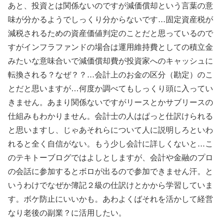
あと、投資とは関係ないのですが減価償却という言葉の意
味が分かるようでしっくり分からないです…固定資産税が
減税されるための資産価値判定のことだと思っているので
すがインフラファンドの場合は運用維持費としての積立金
みたいな意味合いで減価償却費が投資家へのキャッシュに
転換される？なぜ？？…会計上のお金の区分（勘定）のこ
とだと思いますが…何度か調べてもしっくり頭に入ってい
きません。あまり関係ないですがリースとかサブリースの
仕組みもわかりません。会計士の人はぱっと仕訳けられる
と思いますし、じゃあそれらについて人に説明しろといわ
れると全く自信がない。もう少し会計に詳しくないと…こ
のテキトーブログではよしとしますが、会計や金融のプロ
の会話に参加するとボロが出るので参加できません汗。と
いうわけでなぜか簿記２級の仕訳けとかから学習していま
す。ボケ防止にいいかも。あわよくばそれを活かして経営
なり老後の副業？に活用したい。