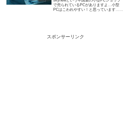
skynewという中国製の小型PCショップ
で売られているPCがありますよ…小型
PCはこわれやすい！と思っています…と
いうことで？実験的にS2というモニタの
裏側に設置できるタイプのものを5万ほど
で購入しました。Skynewのページ「パソ
コン一...
スポンサーリンク