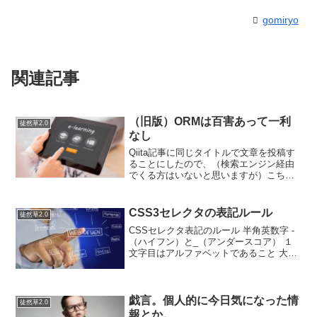
gomiryo
関連記事
（旧版）ORMは百害あって一利
徒然草2.0
なし
Qiita記事に同じタイトルで文章を投稿す
ることにしたので、（検索エンジン経由
でくる方はいないと思いますが）こちら
の記事は（旧版）とさせて頂くことにし
ました。2018/11/13リレーショナルデー
タベース（ＲＤＢ）とのマッピング技術
CSS3セレクタの表記ルール
徒然草2.0
と言えば...
CSSセレクタ表記のルール 半角英数字 -
（ハイフン）と_（アンダースコア） １
文字目はアルファベットであること 大文
字小文字の区別ありCSSセレクタとして
認められない表記例 .123class .Test
と.testは別物扱い _abs
戯言。個人的に今日気になった情
徒然草2.0
報とか。