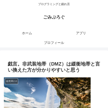
プログラミングと戯れ言
ごみぶろぐ
ホーム
アプリ
プロフィール
戯言。非武装地帯（DMZ）は緩衝地帯と言
い換えた方が分かりやすいと思う
徒然草2.0