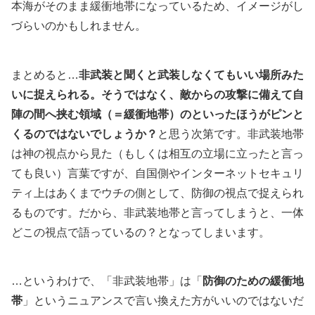
本海がそのまま緩衝地帯になっているため、イメージがし
づらいのかもしれません。
まとめると…
非武装と聞くと武装しなくてもいい場所みた
いに捉えられる。そうではなく、敵からの攻撃に備えて自
陣の間へ挟む領域（＝緩衝地帯）のといったほうがピンと
くるのではないでしょうか？
と思う次第です。非武装地帯
は神の視点から見た（もしくは相互の立場に立ったと言っ
ても良い）言葉ですが、自国側やインターネットセキュリ
ティ上はあくまでウチの側として、防御の視点で捉えられ
るものです。だから、非武装地帯と言ってしまうと、一体
どこの視点で語っているの？となってしまいます。
…というわけで、「非武装地帯」は「
防御のための緩衝地
帯
」というニュアンスで言い換えた方がいいのではないだ