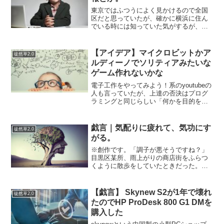
東京ではふつうによく見かけるので全国
区だと思っていたが、確かに横浜に住ん
でいる時には知っていた気がするが、そ
れでもマイナー存在だった気がする…カ
ルピスソーダの偽物くらいに思っていた
愛のスコール「白い炭酸「愛のスコー
【アイデア】マイクロビットかア
徒然草2.0
ル」、東日本では激レアって...
ルディーノでソリティアみたいな
ゲーム作れないかな
電子工作をやってみよう！系のyoutubeの
人も言っていたが、上達の否決はプログ
ラミングと同じらしい「何かを目的をも
って作ってみること」らしい。…という
わけで、電子工作で作るもののアイディ
アを色々と温めているのですが…マクロ
戯言｜気配りに疲れて、気功にす
徒然草2.0
ビットにせよアル...
がる。
※創作です。「調子が悪そうですね？」
目黒区某所、雨上がりの商店街をふらつ
くように散歩をしていたときだった。人
影はまばらで、濡れたアスファルトの匂
いだけがやけに鮮明だった。そんな中、
濃紺のポロシャツを着た大柄な男に声を
【戯言】 Skynew S2が1年で壊れ
徒然草2.0
かけられた。「あ、わかり...
たのでHP ProDesk 800 G1 DMを
購入した