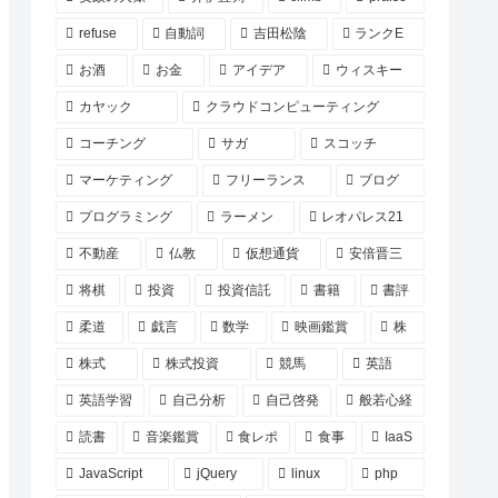
refuse
自動詞
吉田松陰
ランクE
お酒
お金
アイデア
ウィスキー
カヤック
クラウドコンピューティング
コーチング
サガ
スコッチ
マーケティング
フリーランス
ブログ
プログラミング
ラーメン
レオパレス21
不動産
仏教
仮想通貨
安倍晋三
将棋
投資
投資信託
書籍
書評
柔道
戯言
数学
映画鑑賞
株
株式
株式投資
競馬
英語
英語学習
自己分析
自己啓発
般若心経
読書
音楽鑑賞
食レポ
食事
IaaS
JavaScript
jQuery
linux
php