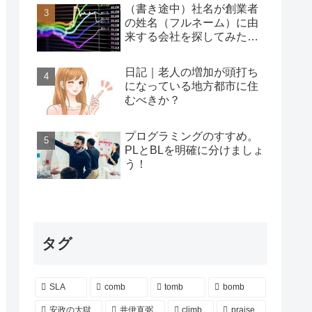
（書き途中）社名が創業者
の姓名（フルネーム）に由
来する会社を探してみた…
日記｜老人の増加が頭打ち
になっている地方都市に住
むべきか？
プログラミングのすすめ。
PLとBLを明確に分けましょ
う！
タグ
SLA
comb
tomb
bomb
安政の大獄
井伊直弼
climb
praise