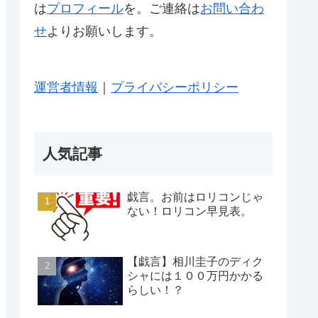
は
プロフィール
を。ご連絡は
お問い合わ
せ
よりお願いします。
運営者情報
｜
プライバシーポリシー
人気記事
戯言。お前はロリコンじゃ
ない！ロリコン早見表。
【戯言】相川圭子のディク
シャには１００万円かかる
らしい！？