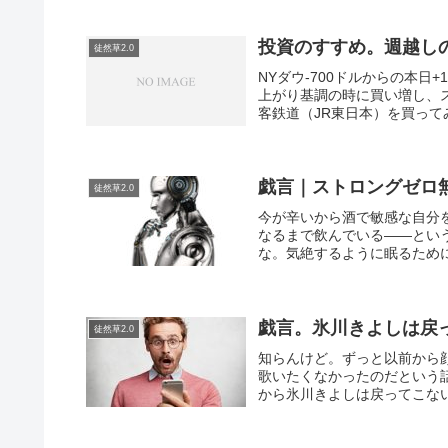
投資のすすめ。週越し
徒然草2.0
NYダウ-700ドルからの本
上がり基調の時に買い増し、
客鉄道（JR東日本）を買って
戯言｜ストロングゼロ
徒然草2.0
今が辛いから酒で敏感な自分
なるまで飲んでいる――とい
な。気絶するように眠るために
戯言。氷川きよしは戻
徒然草2.0
知らんけど。ずっと以前から
歌いたくなかったのだという
から氷川きよしは戻ってこない