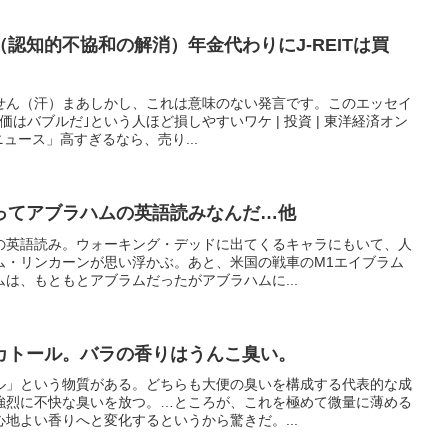
認知的不協和の解消）年金代わりにJ-REITは買
せん（汗）まあしかし、これは意味のない発言です。このエッセイ
はバブルだ｣という人ほど損しやすいワケ | 投資 | 東洋経済オン
ニュース」高すぎるなら、売り...
ってアブラハムの英語読みなんだ…他
の英語読み。ウォーキング・デッドに出てくるキャラにもいて、人
ム・リンカーンが思い浮かぶ。あと、米国の戦車のM1エイブラム
は、もともとアブラムだったがアブラハムに...
カトール。バラの香りはうんこ臭い。
ル」という物質がある。どちらも大便の臭いを構成する代表的な成
強烈に不快な臭いを放つ。…ところが、これを極めて微量に薄める
地よい香りへと変化するというから驚きだ。...