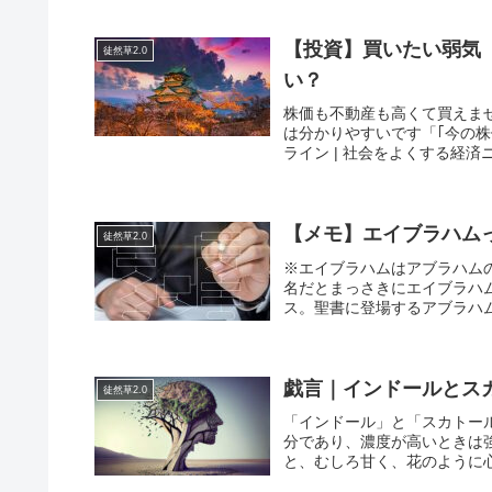
【投資】買いたい弱気（
徒然草2.0
い？
株価も不動産も高くて買えま
は分かりやすいです「｢今の株価
ライン | 社会をよくする経済
【メモ】エイブラハム
徒然草2.0
※エイブラハムはアブラハム
名だとまっさきにエイブラハ
ス。聖書に登場するアブラハム
戯言｜インドールとス
徒然草2.0
「インドール」と「スカトー
分であり、濃度が高いときは
と、むしろ甘く、花のように心