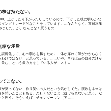
の株は持たない。
日+100。上がったり下がったりしているので、下がった後に明らかな
スイングトレード的なことをしています。…なんとなく、東日本旅
みました。が、なんとなく買うもの...
無糖な矛盾
を誤魔化して、心の弱さを騙すために、体が痺れて訳が分からなく
うわけではない、と思っている。……いや、それは昔の自分の話か
飲む、という飲み方をしている人が、ストロ...
ってこない。
顔が笑ってない、作り笑いの人だという気がしてた。演歌を本当は
話を聞いたこともある。楽しくないことは続けられないと思う。だ
と思う。そういえば、チェンソーマン（アニ...