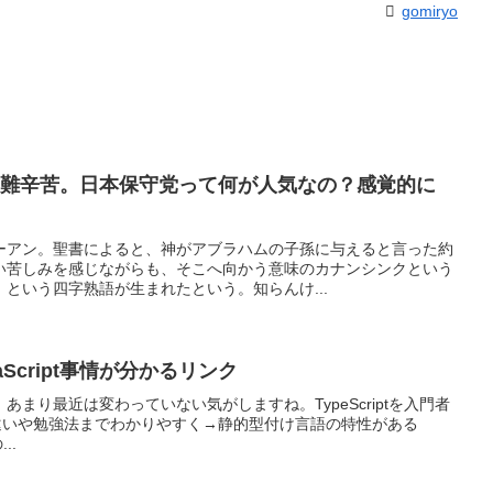
gomiryo
艱難辛苦。日本保守党って何が人気なの？感覚的に
ーアン。聖書によると、神がアブラハムの子孫に与えると言った約
い苦しみを感じながらも、そこへ向かう意味のカナンシンクという
という四字熟語が生まれたという。知らんけ...
aScript事情が分かるリンク
ですが、あまり最近は変わっていない気がしますね。TypeScriptを入門者
tとの違いや勉強法までわかりやすく→静的型付け言語の特性がある
..