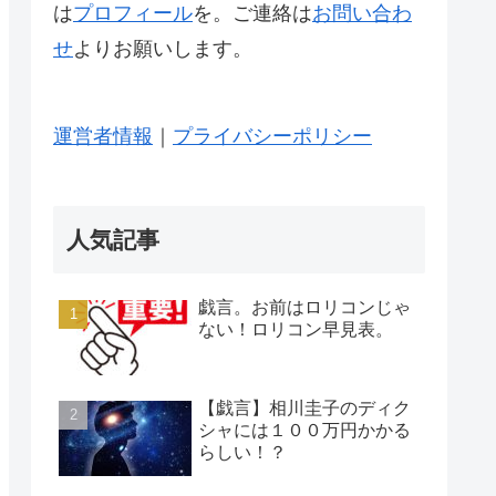
は
プロフィール
を。ご連絡は
お問い合わ
せ
よりお願いします。
運営者情報
｜
プライバシーポリシー
人気記事
戯言。お前はロリコンじゃ
ない！ロリコン早見表。
【戯言】相川圭子のディク
シャには１００万円かかる
らしい！？