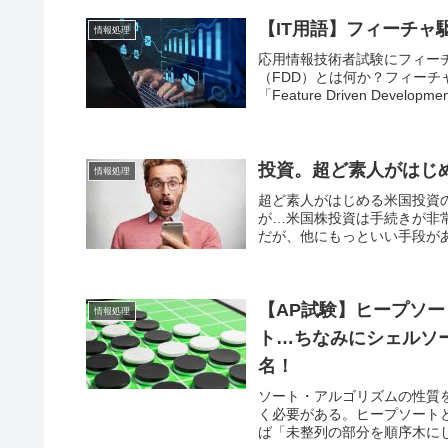
【IT用語】フィーチ
情報処理
応用情報技術者試験にフィー
（FDD）とは何か？フィー
「Feature Driven Development」
投資。超ど素人がはじ
情報処理
超ど素人がはじめる米国投資
が…米国株投資は手続きが非
だが、他にもっといい手段があ
【AP試験】ヒープソ
情報処理
ト…ちなみにシェルソ
名！
ソート・アルゴリズムの性質
く必要がある。ヒープソート
ば「未整列の部分を順序木にし