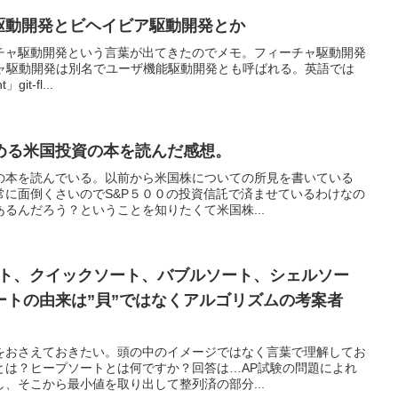
ャ駆動開発とビヘイビア駆動開発とか
チャ駆動開発という言葉が出てきたのでメモ。フィーチャ駆動開発
チャ駆動開発は別名でユーザ機能駆動開発とも呼ばれる。英語では
git-fl...
める米国投資の本を読んだ感想。
の本を読んでいる。以前から米国株についての所見を書いている
常に面倒くさいのでS&P５００の投資信託で済ませているわけなの
るんだろう？ということを知りたくて米国株...
ート、クイックソート、バブルソート、シェルソー
ートの由来は”貝”ではなくアルゴリズムの考案者
をおさえておきたい。頭の中のイメージではなく言葉で理解してお
とは？ヒープソートとは何ですか？回答は…AP試験の問題によれ
、そこから最小値を取り出して整列済の部分...