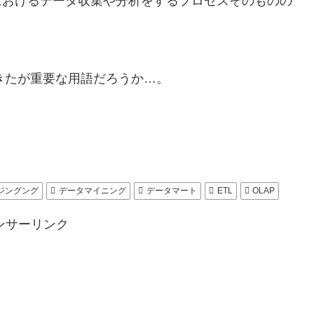
におけるデータ収集や分析をするプロセスそのものの
きたが重要な用語だろうか…。
ジングング
データマイニング
データマート
ETL
OLAP
ンサーリンク