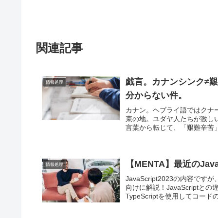
関連記事
戯言。カナンシンク≠
情報処理
分からない件。
カナン。ヘブライ語ではクナ
束の地。ユダヤ人たちが激し
言葉から転じて、「艱難辛苦」
【MENTA】最近のJav
情報処理
JavaScript2023の内容
向けに解説！JavaScrip
TypeScriptを使用してコードの.