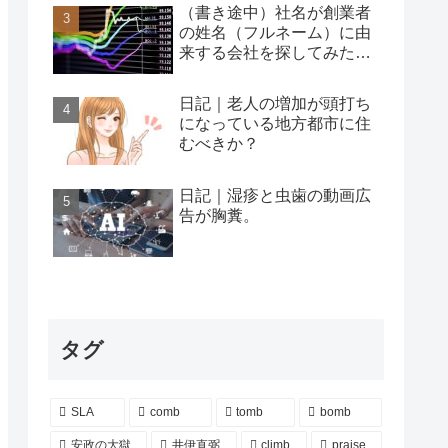
（書き途中）社名が創業者
の姓名（フルネーム）に由
来する会社を探してみた…
日記｜老人の増加が頭打ち
になっている地方都市に住
むべきか？
日記｜湿疹と虫歯の動画広
告が胸糞。
タグ
SLA
comb
tomb
bomb
安政の大獄
井伊直弼
climb
praise