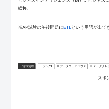
ビジネスインテリジェンス（BI）…ビジネス
総称。
※AP試験の午後問題に
ETL
という用語が出て
情報処理
ランクE
データウェアハウス
データクレ
スポ