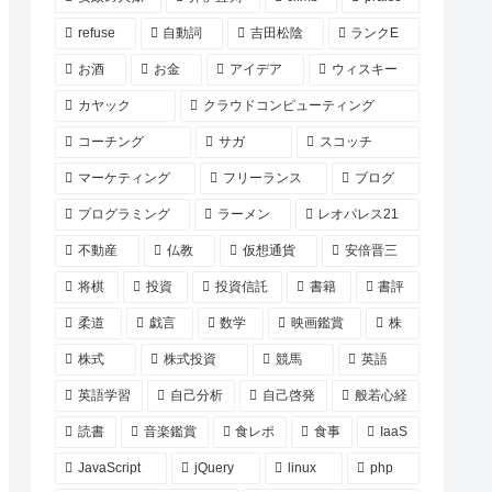
refuse
自動詞
吉田松陰
ランクE
お酒
お金
アイデア
ウィスキー
カヤック
クラウドコンピューティング
コーチング
サガ
スコッチ
マーケティング
フリーランス
ブログ
プログラミング
ラーメン
レオパレス21
不動産
仏教
仮想通貨
安倍晋三
将棋
投資
投資信託
書籍
書評
柔道
戯言
数学
映画鑑賞
株
株式
株式投資
競馬
英語
英語学習
自己分析
自己啓発
般若心経
読書
音楽鑑賞
食レポ
食事
IaaS
JavaScript
jQuery
linux
php