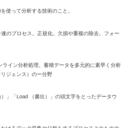
Iを使って分析する技術のこと。
一連のプロセス。正規化。欠損や重複の除去。フォー
ssing」）…オンライン分析処理。蓄積データを多元的に素早く分析
テリジェンス）のー分野
m （変換）」「Load （書出）」の頭文字をとったデータウ