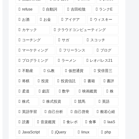
refuse
自動詞
吉田松陰
ランクE
お酒
お金
アイデア
ウィスキー
カヤック
クラウドコンピューティング
コーチング
サガ
スコッチ
マーケティング
フリーランス
ブログ
プログラミング
ラーメン
レオパレス21
不動産
仏教
仮想通貨
安倍晋三
将棋
投資
投資信託
書籍
書評
柔道
戯言
数学
映画鑑賞
株
株式
株式投資
競馬
英語
英語学習
自己分析
自己啓発
般若心経
読書
音楽鑑賞
食レポ
食事
IaaS
JavaScript
jQuery
linux
php