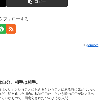
コピー
yoをフォローする
gomiryo
は自分。相手は相手。
分はない」ということに尽きるということにある時に気がついた。
れど、明文化した場合の私は〇〇だ…という時の〇〇が決まるの
らいなもので、固定化された○○のような人間...