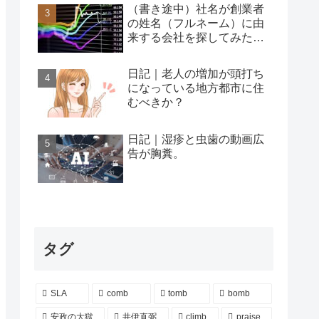
（書き途中）社名が創業者
の姓名（フルネーム）に由
来する会社を探してみた…
日記｜老人の増加が頭打ち
になっている地方都市に住
むべきか？
日記｜湿疹と虫歯の動画広
告が胸糞。
タグ
SLA
comb
tomb
bomb
安政の大獄
井伊直弼
climb
praise