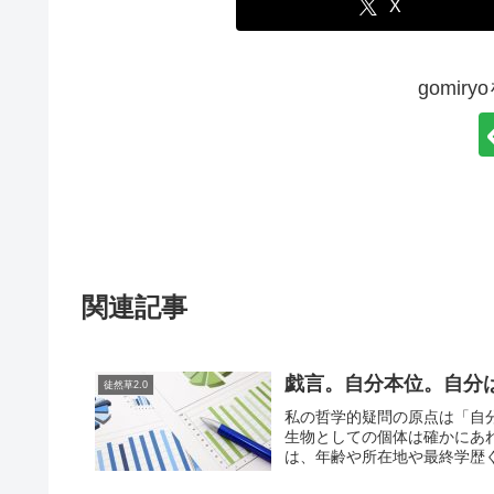
X
gomir
関連記事
戯言。自分本位。自分
徒然草2.0
私の哲学的疑問の原点は「自
生物としての個体は確かにあ
は、年齢や所在地や最終学歴ぐ