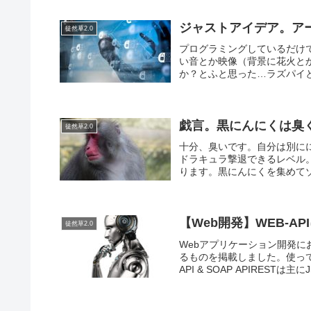
ジャストアイデア。ア
徒然草2.0
プログラミングしているだけ
い音とか映像（背景に花火と
か？とふと思った…ラズパイと
戯言。黒にんにくは臭
徒然草2.0
十分、臭いです。自分は別に
ドラキュラ撃退できるレベル
ります。黒にんにくを集めてゾ
【Web開発】WEB-API
徒然草2.0
Webアプリケーション開発に
るものを掲載しました。使っ
API & SOAP APIRESTは主