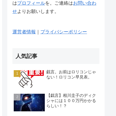
は
プロフィール
を。ご連絡は
お問い合わ
せ
よりお願いします。
運営者情報
｜
プライバシーポリシー
人気記事
戯言。お前はロリコンじゃ
ない！ロリコン早見表。
【戯言】相川圭子のディク
シャには１００万円かかる
らしい！？