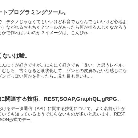
ートプログラミングツール。
で…テクノじゃなくてもいいけど和音でもなんでもいいけど心地よ
か）ながれるおもちゃ？ツールがあったら何か捗るんじゃなかろう
かで作ればいいのか？イメージは、こんぴゅ...
くないは嘘。
にんにくが好きですが…にんにく好きでも「臭い」と思うレベル。
。むしろ、古くなると液状化して…ゾンビの皮膚みたいな感じにな
ンビっぽい何かを作ったら…見た目も臭いも...
に関連する技術。REST,SOAP,GraphQL,gRPG。
おけるデータ通信（API）に関する技術について。よく名前が上が
ていても知っているようで知らないものが多いと思います。REST
にJSON形式でデー...