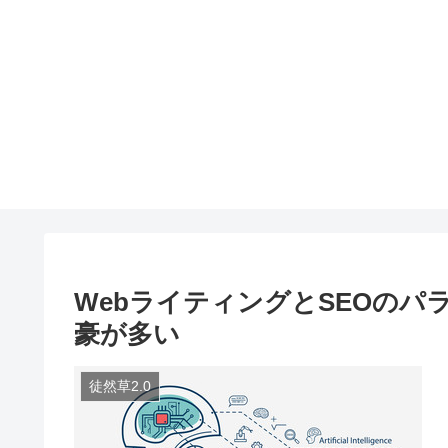
WebライティングとSEOの
豪が多い
徒然草2.0