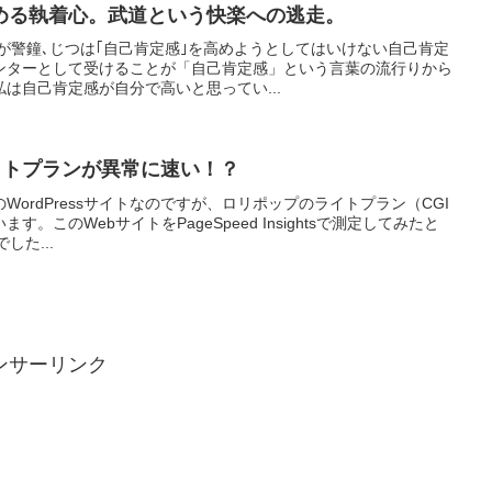
める執着心。武道という快楽への逃走。
ーが警鐘､じつは｢自己肯定感｣を高めようとしてはいけない自己肯定
ンターとして受けることが「自己肯定感」という言葉の流行りから
は自己肯定感が自分で高いと思ってい...
イトプランが異常に速い！？
ordPressサイトなのですが、ロリポップのライトプラン（CGI
。このWebサイトをPageSpeed Insightsで測定してみたと
した...
ンサーリンク