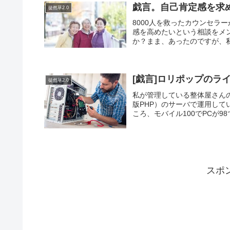
戯言。自己肯定感を求
徒然草2.0
8000人を救ったカウンセラ
感を高めたいという相談をメ
か？まま、あったのですが、私
[戯言]ロリポップのラ
徒然草2.0
私が管理している整体屋さんのW
版PHP）のサーバで運用しています
ころ、モバイル100でPCが98で
スポ