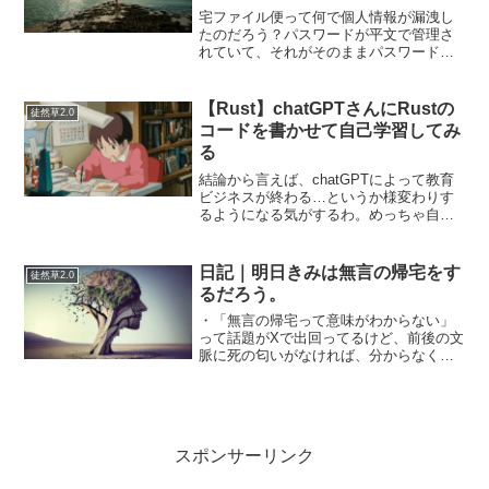
か？作ってしまう？
宅ファイル便って何で個人情報が漏洩し
たのだろう？パスワードが平文で管理さ
れていて、それがそのままパスワードリ
スト攻撃に利用されるとかいう二次被害
が起きる可能性等はさておき…セキュリ
ティ屋がまず気にすべきことはただ１
【Rust】chatGPTさんにRustの
徒然草2.0
つ。なぜ攻撃者のファイルが...
コードを書かせて自己学習してみ
る
結論から言えば、chatGPTによって教育
ビジネスが終わる…というか様変わりす
るようになる気がするわ。めっちゃ自分
の学習効率がいい気がする。Rustの学習
をしている…前回はRustで標準入出力を
させてみたら結構つらいコードだと思っ
日記｜明日きみは無言の帰宅をす
徒然草2.0
た。外部か...
るだろう。
・「無言の帰宅って意味がわからない」
って話題がXで出回ってるけど、前後の文
脈に死の匂いがなければ、分からなくて
もしょうがないと思う。たとえば「登山
に行って現在3日目です。帰ってきませ
ん。…7日後に無言の帰宅になりました」
って書いてあれば、9...
スポンサーリンク