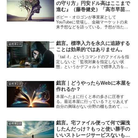
の守り方」円安ドル高はここまで
進む』（藤巻健史）「高市早苗は
サッチャーではなくトラスになる
ボビー・オロゴンが事業家として
のか」
YouTubeに登場し、金融マーケットの未
来予想などを語っている。予想が当たっ
ているかどうかはさておき、彼の見解は
的を射ており、その分析眼は評価されて
いるようだ。父親が商売人だった影響も
戯言。標準入力を永久に追跡する
徒然草2.0
あり、肌感覚で経済の動き...
ことは効果的ではありません。
「tail -f」というコマンドのファイルを指
定しないと「監視対象を指定しない状
態」というかデフォルトで標準入力を監
視することになり表示されるメッセー
ジ…別に自分の意志でやっているのだか
ら、わざわざ注意してくれる必要ないで
戯言｜どうやったらWebに本屋を
徒然草2.0
すよ…。
作れるか？
本屋へたまに行くと本の多さに圧巻す
る。最近本屋に行っている？とりあえず
自分の興味がない分野の棚も含めて、興
味深いデザインの本の中からとりわけキ
ャッチーな見出しの書籍や雑誌を手に取
る。しかし、出版業界では本は売れない
戯言。宅ファイル便って何で漏洩
徒然草2.0
し、本屋も軒並み減っている...
したんだっけ？もっと使い勝手の
いいストレージサービスないもの