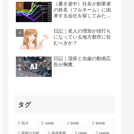
（書き途中）社名が創業者
の姓名（フルネーム）に由
来する会社を探してみた…
日記｜老人の増加が頭打ち
になっている地方都市に住
むべきか？
日記｜湿疹と虫歯の動画広
告が胸糞。
タグ
SLA
comb
tomb
bomb
安政の大獄
井伊直弼
climb
praise