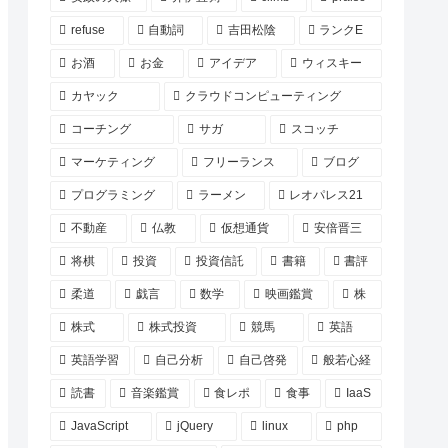
refuse
自動詞
吉田松陰
ランクE
お酒
お金
アイデア
ウィスキー
カヤック
クラウドコンピューティング
コーチング
サガ
スコッチ
マーケティング
フリーランス
ブログ
プログラミング
ラーメン
レオパレス21
不動産
仏教
仮想通貨
安倍晋三
将棋
投資
投資信託
書籍
書評
柔道
戯言
数学
映画鑑賞
株
株式
株式投資
競馬
英語
英語学習
自己分析
自己啓発
般若心経
読書
音楽鑑賞
食レポ
食事
IaaS
JavaScript
jQuery
linux
php