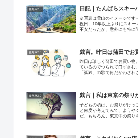
日記｜たんばらスキー
徒然草2.0
※写真は雪山のイメージです
祝日、10年以上ぶりにスキ
不安だったが、意外にも特に問
戯言。昨日は蒲田でお
徒然草2.0
昨日は珍しく蒲田でお買い物
ているのでつられて口ずさむ
「孤独」の歌で何だかわざわざ
戯言｜私は東京の祭り
徒然草2.0
子どもの頃は、お祭りがけっ
と何度か考えてみて、ようや
だ。もちろん、東京中の祭りを