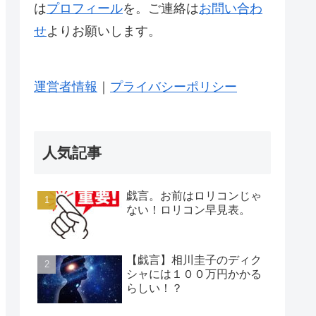
は
プロフィール
を。ご連絡は
お問い合わ
せ
よりお願いします。
運営者情報
｜
プライバシーポリシー
人気記事
戯言。お前はロリコンじゃ
ない！ロリコン早見表。
【戯言】相川圭子のディク
シャには１００万円かかる
らしい！？