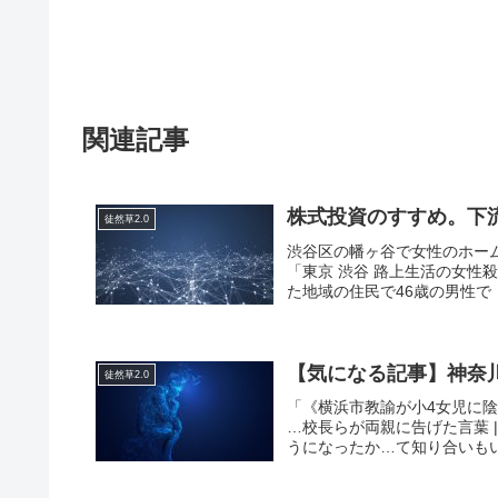
関連記事
株式投資のすすめ。下
徒然草2.0
渋谷区の幡ヶ谷で女性のホー
「東京 渋谷 路上生活の女性
た地域の住民で46歳の男性で
【気になる記事】神奈
徒然草2.0
「《横浜市教諭が小4女児に
…校長らが両親に告げた言葉 
うになったか…て知り合いもい