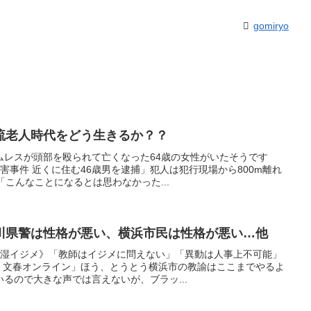
gomiryo
流老人時代をどう生きるか？？
ムレスが頭部を殴られて亡くなった64歳の女性がいたそうです
殺害事件 近くに住む46歳男を逮捕」犯人は犯行現場から800m離れ
「こんなことになるとは思わなかった...
川県警は性格が悪い、横浜市民は性格が悪い…他
陰湿イジメ》「教師はイジメに問えない」「異動は人事上不可能」
| 文春オンライン」ほう、とうとう横浜市の教諭はここまでやるよ
るので大きな声では言えないが、ブラッ...