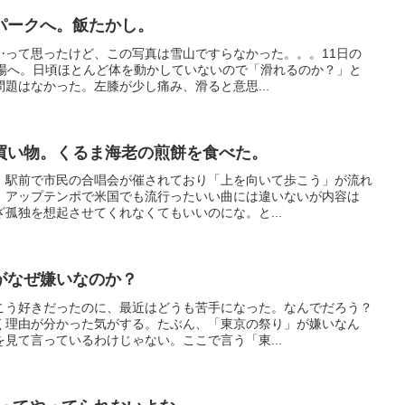
パークへ。飯たかし。
⋯って思ったけど、この写真は雪山ですらなかった。。。11日の
ー場へ。日頃ほとんど体を動かしていないので「滑れるのか？」と
題はなかった。左膝が少し痛み、滑ると意思...
買い物。くるま海老の煎餅を食べた。
。駅前で市民の合唱会が催されており「上を向いて歩こう」が流れ
。アップテンポで米国でも流行ったいい曲には違いないが内容は
孤独を想起させてくれなくてもいいのにな。と...
がなぜ嫌いなのか？
こう好きだったのに、最近はどうも苦手になった。なんでだろう？
く理由が分かった気がする。たぶん、「東京の祭り」が嫌いなん
見て言っているわけじゃない。ここで言う「東...