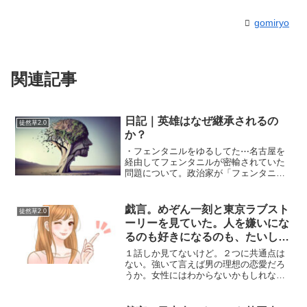
gomiryo
関連記事
日記｜英雄はなぜ継承されるの
徒然草2.0
か？
・フェンタニルをゆるしてた⋯名古屋を
経由してフェンタニルが密輸されていた
問題について。政治家が「フェンタニル
の密輸を許すな」って言っているけど、
ゆるすな！じゃなくてなんでゆるしてた
の？って感じなのですが⋯問題をすり替
戯言。めぞん一刻と東京ラブスト
徒然草2.0
えてない？フェンタニルを...
ーリーを見ていた。人を嫌いにな
るのも好きになるのも、たいして
理由はない
１話しか見てないけど。２つに共通点は
ない。強いて言えば男の理想の恋愛だろ
うか。女性にはわからないかもしれな
い。最近のものを見るよりも、評価が固
まっているものを見たほうがいい気がし