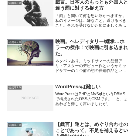
ている。めぞん一刻には男の間で熱狂的
戯言。日本人のもっとも外国人と
徒然草2.0
なファンがいる。高橋留美子...
違う罰に対する捉え方
「罰」と聞いて何を思い浮かべますか。
私のイメージは…嫌なこと。避けるべき
こと。それを受けないために正しくある
こと。罰を受けるのは無能だ…。僕は罰
を受けたくないッ！…ぐらいしょうか。
うまく言い表せませんが、日本人の罰に
映画。ヘレディタリー/継承…ホ
徒然草2.0
対するイメージは私に限ら...
ラーの傑作！で映画に引き込まれ
た。
ネタバレあり。ミッドサマーの監督ア
リ・アスターのデビュー作というかミッ
ドサマーの１つ前の初の長編作品という
ことと人の勧めもあって観てみた。アマ
ゾンレビューや他の評価サイトではそこ
まで評価は高くない☆3.7だが…個人的に
WordPressは難しい
徒然草2.0
は「傑作」って言葉が相...
WordPressはPHPとMySqlというDBMS
で構成されたOSSのCSMです。…と、ま
あわざと難しく言いましたが、
WordPressは難しいです。「難しい」と
ひとことで言っても何が難しいのか？と
いうことになるでしょう。端的に言えば
「運...
【戯言】運とは、めぐり合わせの
徒然草2.0
ことであって、不足を補えるとい