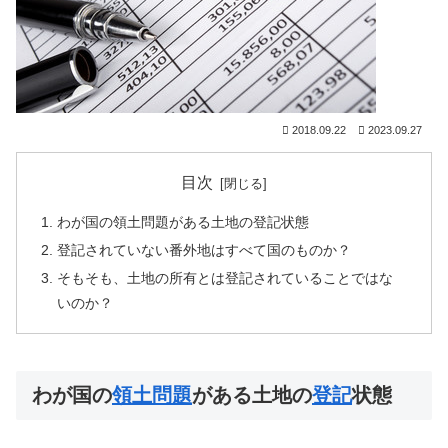
2018.09.22
2023.09.27
目次
わが国の
領土問題
がある土地の
登記
状態
登記
されていない番外地はすべて国のものか？
そもそも、土地の所有とは
登記
されていることではな
いのか？
わが国の
領土問題
がある土地の
登記
状態