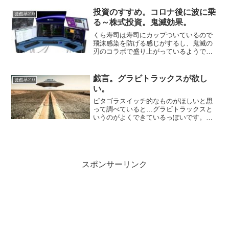
ズを掘り起こしてまだ誰も知らない売れ
る商品を見つけ出し消費者に伝えるこ
投資のすすめ。コロナ後に波に乗
徒然草2.0
と...
る～株式投資。鬼滅効果。
くら寿司は寿司にカップついているので
飛沫感染を防げる感じがするし、鬼滅の
刃のコラボで盛り上がっているようで
す。ジャンプの連載が終わってすぐ冷め
るのかと思ったけど…アニメなどが作ら
れればまだムーブメント続くんでしょう
戯言。グラビトラックスが欲し
徒然草2.0
か。だといいな。Zuuの株...
い。
ピタゴラスイッチ的なものがほしいと思
って調べていると…グラビトラックスと
いうのがよくできているっぽいです。個
人的にはこれの猫カフェ版を作りたいの
ですが…ハムスター版でもいいですが…
話が飛躍しすぎていますね。針金みたい
なので作れるといいのです...
スポンサーリンク