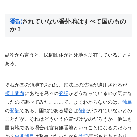
登記
されていない番外地はすべて国のもの
か？
結論から言うと、民間団体が番外地を所有していることも
ある。
※我が国の領地であれば、民法上の法律が適用されるが、
領土問題
にあたる島々の
登記
がどうなっているのか気にな
ったので調べてみた。ここで、よくわからないのは、
独島
の
登記
である。国地である場合は
登記
がされていないとの
ことだが、それはどういう位置づけなのだろうか。他にも
国有地である場合は官有無番地ということになるのだろう
か？
尖閣諸島
は私有地だったから
登記
簿がもともとあり、