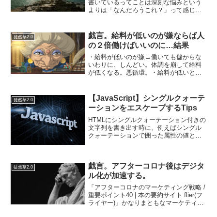
書いているってことは深刻な悩みという
よりは「なんだろうこれ？」って感じな
んですが、最近どうも仕事中に孤独感を
感じるのですが、その正体が分からない
でいます。全体の１つのピースに過ぎな
戯言。給料が低いのが嫌ならば人
徒然草2.0
いという感じ…のせいなの...
の２倍働けばいいのに…結果
・給料が低いのが嫌→働いても儲からな
いわりに、しんどい。体調を崩して給料
が低くなる。悪循環。・給料が低いとい
う文句を重労働でカバーさせようとする
と逃げ出すでしょう…アホを見る雇用主
かな。で結局、文句をあまり言わない人
【JavaScript】シングルクォーテ
徒然草2.0
を、そこそこ活用する方向...
ーションをエスケープするTips
HTMLにシングルクォーテーション付きの
文字列を書き出す時に、例えばシングル
クォーテーションで囲った属性の値とし
て出力すると、上手く行かないことがあ
ります。そんな時は正規表現でエスケー
プ文字に変換すると良いかも知れませ
戯言。アフターコロナ後はデジタ
ん。（対処療法的な直し...
徒然草2.0
ル化が加速する。
「アフターコロナのマーケティング戦略 /
重要ポイント40 | 本の要約サイト flier(フ
ライヤー)」かなりまともなマーケティン
グの核心を突いた本だと思う。顧客ニー