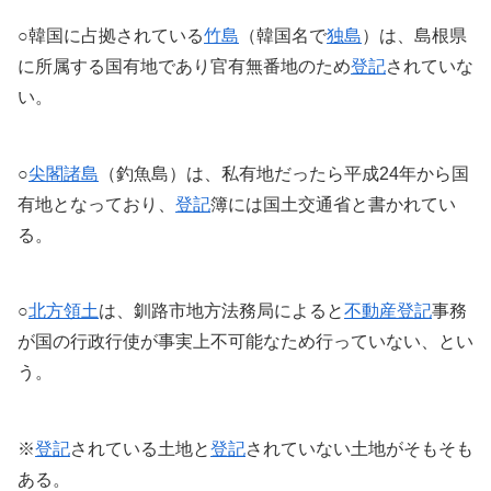
○韓国に占拠されている
竹島
（韓国名で
独島
）は、島根県
に所属する国有地であり官有無番地のため
登記
されていな
い。
○
尖閣諸島
（釣魚島）は、私有地だったら平成24年から国
有地となっており、
登記
簿には国土交通省と書かれてい
る。
○
北方領土
は、釧路市地方法務局によると
不動産
登記
事務
が国の行政行使が事実上不可能なため行っていない、とい
う。
※
登記
されている土地と
登記
されていない土地がそもそも
ある。