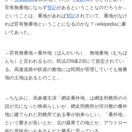
官有無番地にならず
登記
があるということなのだろうか…
ということは、番地があれば
登記
されていて、番地がなけ
れば官有無番地ということになるのかな？↓wikipediaに書
いてあった。
→官有無番地＝番外地（ばんがいち）、無地番地（むちば
んち）と言われるもの。民法239条2項にて規定されてい
る。高速道路や鉄道の敷地には民間が管理していても無番
地の土地はあるとのこと。
→ちなみに、高倉健主演「網走番外地」は網走刑務所の小
説が元になった映画らしいが、網走刑務所が河川敷の番外
地に建てられた刑務所である事が由来らしい。「番外地」
という響きが良いとか、北の最果ての地とか、アウトロー
的な意味合いもあるんだと勝手に思っている。