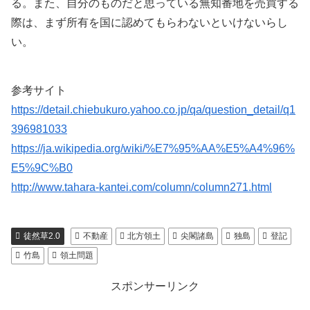
る。また、自分のものだと思っている無知番地を売買する
際は、まず所有を国に認めてもらわないといけないらし
い。
参考サイト
https://detail.chiebukuro.yahoo.co.jp/qa/question_detail/q1
396981033
https://ja.wikipedia.org/wiki/%E7%95%AA%E5%A4%96%
E5%9C%B0
http://www.tahara-kantei.com/column/column271.html
徒然草2.0
不動産
北方領土
尖閣諸島
独島
登記
竹島
領土問題
スポンサーリンク