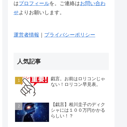
は
プロフィール
を。ご連絡は
お問い合わ
せ
よりお願いします。
運営者情報
｜
プライバシーポリシー
人気記事
戯言。お前はロリコンじゃ
ない！ロリコン早見表。
【戯言】相川圭子のディク
シャには１００万円かかる
らしい！？