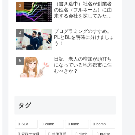
（書き途中）社名が創業者
の姓名（フルネーム）に由
来する会社を探してみた…
プログラミングのすすめ。
PLとBLを明確に分けましょ
う！
日記｜老人の増加が頭打ち
になっている地方都市に住
むべきか？
タグ
SLA
comb
tomb
bomb
安政の大獄
井伊直弼
climb
praise