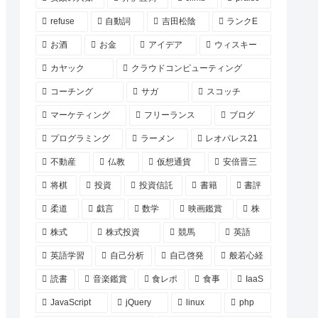
refuse
自動詞
吉田松陰
ランクE
お酒
お金
アイデア
ウィスキー
カヤック
クラウドコンピューティング
コーチング
サガ
スコッチ
マーケティング
フリーランス
ブログ
プログラミング
ラーメン
レオパレス21
不動産
仏教
仮想通貨
安倍晋三
将棋
投資
投資信託
書籍
書評
柔道
戯言
数学
映画鑑賞
株
株式
株式投資
競馬
英語
英語学習
自己分析
自己啓発
般若心経
読書
音楽鑑賞
食レポ
食事
IaaS
JavaScript
jQuery
linux
php