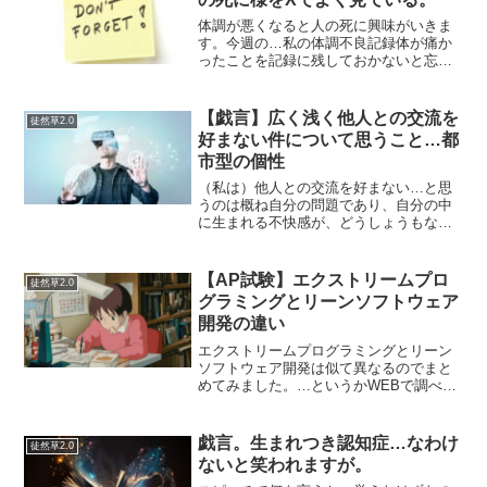
体調が悪くなると人の死に興味がいきま
す。今週の…私の体調不良記録体が痛か
ったことを記録に残しておかないと忘れ
る。というわけで備忘録。水曜日。ちょ
いと遠出した。昼に冷凍だと思うが、カ
キフライ＆エビフライ定食を食べた。体
【戯言】広く浅く他人との交流を
徒然草2.0
に慣れないものだったのか...
好まない件について思うこと…都
市型の個性
（私は）他人との交流を好まない…と思
うのは概ね自分の問題であり、自分の中
に生まれる不快感が、どうしょうもない
からだ。…その不快感は、他人からすれ
ばどうでもいいものでしかない。そし
て、それは、すべての他者の間に生まれ
【AP試験】エクストリームプロ
徒然草2.0
るものでもなく、また、特定...
グラミングとリーンソフトウェア
開発の違い
エクストリームプログラミングとリーン
ソフトウェア開発は似て異なるのでまと
めてみました。…というかWEBで調べる
限り、エクストリームプログラミングの
原則は５つという人もいれば６つという
人もいれば、リーンソフトウェア開発の
戯言。生まれつき認知症…なわけ
徒然草2.0
７つの原則のうち「尊重...
ないと笑われますが。