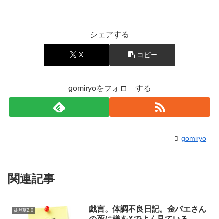
シェアする
X
コピー
gomiryoをフォローする
gomiryo
関連記事
戯言。体調不良日記。金バエさん
徒然草2.0
の死に様をXでよく見ている。