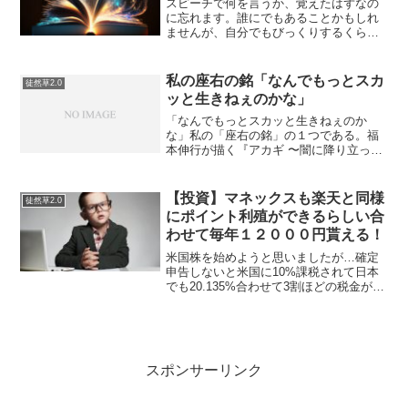
スピーチで何を言うか、覚えたはずなの
に忘れます。誰にでもあることかもしれ
ませんが、自分でもびっくりするくら
い、ほんときれいにさっぱり忘れます。
しかも、それが日常茶飯事とはいいませ
んが、わりと頻発します。部屋は散らか
私の座右の銘「なんでもっとスカ
徒然草2.0
っているのに、頭の中は何も...
ッと生きねぇのかな」
「なんでもっとスカッと生きねぇのか
な」私の「座右の銘」の１つである。福
本伸行が描く『アカギ 〜闇に降り立った
天才〜』の主人公赤木シゲルの言葉であ
る。弱いものが夕暮れさらに弱いものを
叩く。工場の先輩がたがつるんで弱者か
【投資】マネックスも楽天と同様
徒然草2.0
らむしろうとする行為を一...
にポイント利殖ができるらしい合
わせて毎年１２０００円貰える！
米国株を始めようと思いましたが…確定
申告しないと米国に10%課税されて日本
でも20.135%合わせて3割ほどの税金がと
られるので、この煩わしさを考えたら、
やらなくっていいや…ってなりました。
最近の米国株投資の波に自分も乗ろうと
図書館で、米国...
スポンサーリンク