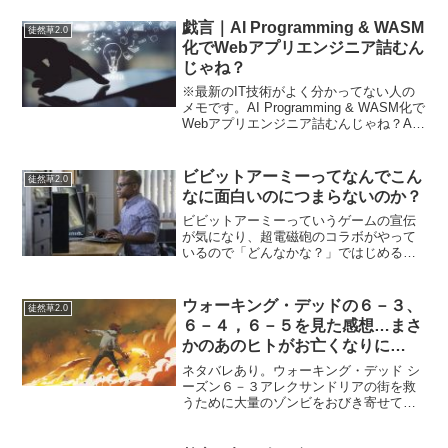
知が出ていた。やはり、かなりソフト指
しによりゲームのプラットフォームがつ
戯言｜AI Programming & WASM
徒然草2.0
まらないものになるのは深...
化でWebアプリエンジニア詰むん
じゃね？
※最新のIT技術がよく分かってない人の
メモです。AI Programming & WASM化で
Webアプリエンジニア詰むんじゃね？AI
で自動化やコード生成が進むが⋯WASM
のリッチな部分でそれが進めば、
JavaScriptだけでは通用しなく...
ビビットアーミーってなんでこん
徒然草2.0
なに面白いのにつまらないのか？
ビビットアーミーっていうゲームの宣伝
が気になり、超電磁砲のコラボがやって
いるので「どんなかな？」ではじめるの
ですが、５分で飽きます。最初は面白い
のにそのチュートリアルが終わるとつま
らないです。なんていうか浅はかなんで
ウォーキング・デッドの６－３、
徒然草2.0
すよね。最初にゲームをや...
６－４，６－５を見た感想…まさ
かのあのヒトがお亡くなりに…
ネタバレあり。ウォーキング・デッド シ
ーズン６－３アレクサンドリアの街を救
うために大量のゾンビをおびき寄せて掃
討する作戦をするリックたち…だが額に
Wを描いた狂人集団にアレクサンドリア