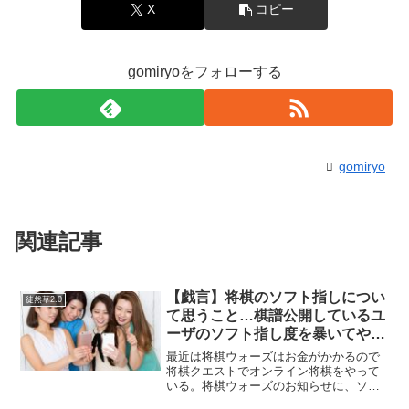
X
コピー
gomiryoをフォローする
gomiryo
関連記事
【戯言】将棋のソフト指しについ
徒然草2.0
て思うこと…棋譜公開しているユ
ーザのソフト指し度を暴いてやれ
ばいいのでは？
最近は将棋ウォーズはお金がかかるので
将棋クエストでオンライン将棋をやって
いる。将棋ウォーズのお知らせに、ソフ
ト指し取締りを強化するよー、という告