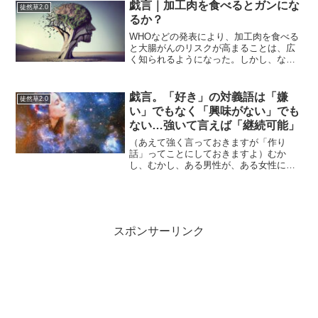
は襲われるわ、大量のゾンビをおびき寄
戯言｜加工肉を食べるとガンにな
徒然草2.0
せるにあたってたくさん...
るか？
WHOなどの発表により、加工肉を食べる
と大腸がんのリスクが高まることは、広
く知られるようになった。しかし、なぜ
加工肉が大腸がんと関係すると考えられ
ているのだろうか。今のところ、原因が
一つに特定されているわけではないよう
戯言。「好き」の対義語は「嫌
徒然草2.0
だ。その中で、有力な原...
い」でもなく「興味がない」でも
ない…強いて言えば「継続可能」
（あえて強く言っておきますが「作り
話」ってことにしておきますよ）むか
し、むかし、ある男性が、ある女性に
「好き」ですと愛の告白をしたところ…
「好きでも嫌いでもない」と言われたそ
うです。それは興味がないことか？と男
性のほうが聞いたら「"興味がな...
スポンサーリンク