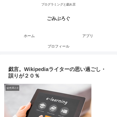
プログラミングと戯れ言
ごみぶろぐ
ホーム
アプリ
プロフィール
戯言。Wikipediaライターの思い過ごし・
誤りが２０％
徒然草2.0