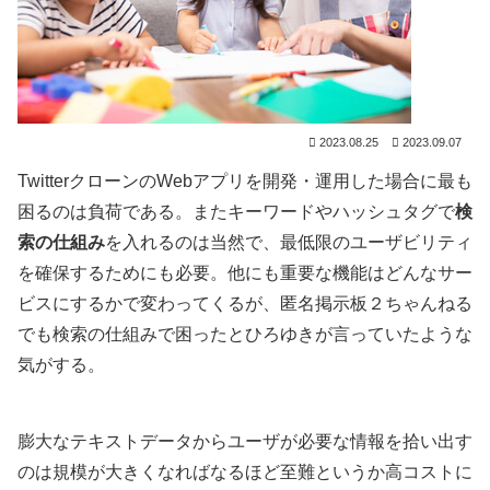
2023.08.25
2023.09.07
TwitterクローンのWebアプリを開発・運用した場合に最も
困るのは負荷である。またキーワードやハッシュタグで
検
索の仕組み
を入れるのは当然で、最低限のユーザビリティ
を確保するためにも必要。他にも重要な機能はどんなサー
ビスにするかで変わってくるが、匿名掲示板２ちゃんねる
でも検索の仕組みで困ったとひろゆきが言っていたような
気がする。
膨大なテキストデータからユーザが必要な情報を拾い出す
のは規模が大きくなればなるほど至難というか高コストに