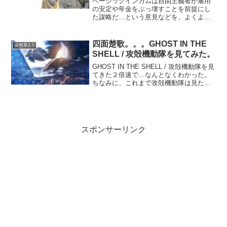
ベーシックインカムは自由主義者が雇用
の安定や年金をぶっ壊すことを前提にし
た謀略だ…という意見などを、よくよく
調べるようにしています。個人的にはベ
ーシックインカムのデメリットとメリッ
トを語る時に忘れてはいけない視点があ
四面楚歌。。。GHOST IN THE
徒然草2.0
ると思っていて、それはベ...
SHELL / 攻殻機動隊を見てみた。
GHOST IN THE SHELL / 攻殻機動隊を見
てきた２倍速で…なんとなくわかった。
ちなみに、これまで攻殻機動隊は見たこ
とがありませんでした。SF好きと言って
いるくせに、見たことありません。SFと
言えば攻殻機動隊とアニメ好きな人に
言...
スポンサーリンク