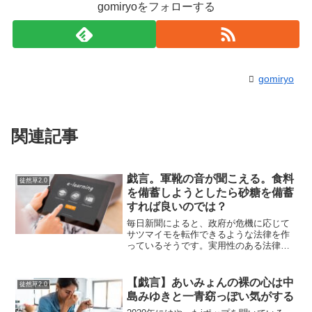
gomiryoをフォローする
gomiryo
関連記事
戯言。軍靴の音が聞こえる。食料
徒然草2.0
を備蓄しようとしたら砂糖を備蓄
すれば良いのでは？
毎日新聞によると、政府が危機に応じて
サツマイモを転作できるような法律を作
っているそうです。実用性のある法律で
あるかはさておき、食べ物が当たり前に
ある時代は終わろうとしているのかもし
れません。個人でも備蓄を進めておく必
【戯言】あいみょんの裸の心は中
徒然草2.0
要があるのかもしれません...
島みゆきと一青窈っぽい気がする