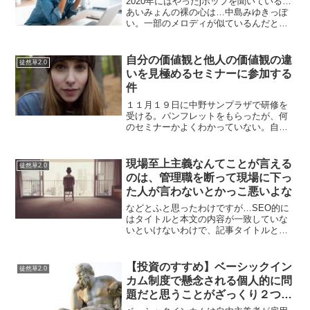
2020年にはやったjポップを聞いている…
あいみょんの裸の心は…中島みゆきっぽ
い。一部のメロディが似ているんだと思
うが。あと強いて言えば、一青窈のハナ
ミズキっぽい。「◯◯しますように」と
祈るような曲は、似た印象になるだけか
自分の価値観と他人の価値観の違
徒然草2.0
もしれない。同じこ...
いを見極めるセミナーに参加する
件
１１月１９日に中野サンプラザで研修を
受ける。パンフレットをもらったが、何
のセミナーかよくわかっていない。自分
の価値観と相手の価値観が違うことを知
って、人間関係をうまくしていきましょ
う…というセミナーらしい。まあ、他人
現場至上主義なんてことが言える
徒然草2.0
の価値観は自分と価値観が...
のは、管理職を断って現場に下っ
た人が言わないとかっこ悪いよな
などとふと思ったわけですが…SEO的に
はタイトルと本文の内容が一致していな
いといけないわけで、記事タイトルとは
違うことが書けないのは扇動家としては
辛い時代ですね（ぼやき）というわけで
カッコ悪い現場至上主義者として今日も
【投資のすすめ】ベーシックイン
徒然草2.0
がんばって行こうと心に...
カム制度で懸念される個人的に問
題だと思うことがざっくり２つ思
い浮かぶ