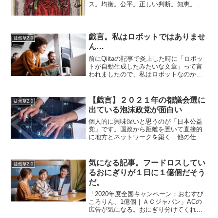
ス。均衡。公平。正しい判断。知恵。知
性。慈善。善意。誠意。平等。理性。知
性。裁かれる。本来の力を発揮する。仕
事とプライベートが充実する。勉強が捗
る。人間関係が上手くいく。...
戯言。私はロボットではありませ
徒然草2.0
ん…
前にQiitaの記事で炎上した時に「ロボッ
トが自動生成したみたいな文章」って言
われましたので、私はロボットなのかも
しれません「『私はロボットではありま
せん』の仕組みと限界 実は”クリック”以
外のいろんな要素が判別要素になってい
【戯言】２０２１年の都議会選に
徒然草2.0
た！「教えちゃ...
出ている泡沫政党が面白い
個人的に興味深いと思うのが「日本公益
党」です。国政から距離を置いて直接的
に地方とネットワークを築く…他の仕組
みのことなども含めて基本的にはとても
面白い発想が多い気がします。時代にと
ても合っています。早い話が東京は日本
気になる記事。フードロスしてい
徒然草2.0
国から独立してしまえばい...
るおにぎりが１日に１億個だそう
だ。
「2020年度全国キャンペーン：おむすび
ころりん、1億個｜ＡＣジャパン」ACの
広告が気になる。おにぎり分けてくれれ
ばいいのに。冷凍すしも確かにもったい