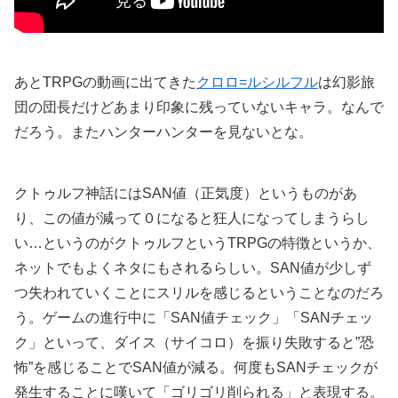
あとTRPGの動画に出てきた
クロロ=ルシルフル
は幻影旅
団の団長だけどあまり印象に残っていないキャラ。なんで
だろう。またハンターハンターを見ないとな。
クトゥルフ神話にはSAN値（正気度）というものがあ
り、この値が減って０になると狂人になってしまうらし
い…というのがクトゥルフというTRPGの特徴というか、
ネットでもよくネタにもされるらしい。SAN値が少しず
つ失われていくことにスリルを感じるということなのだろ
う。ゲームの進行中に「SAN値チェック」「SANチェッ
ク」といって、ダイス（サイコロ）を振り失敗すると”恐
怖”を感じることでSAN値が減る。何度もSANチェックが
発生することに嘆いて「ゴリゴリ削られる」と表現する。