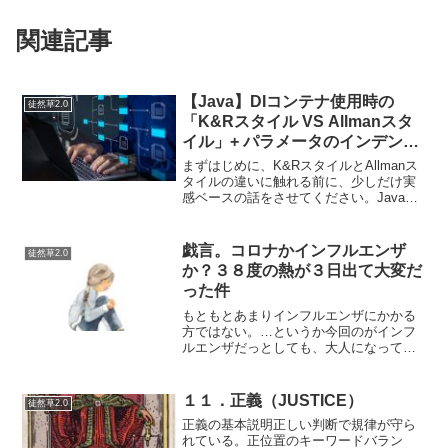
関連記事
【Java】DIコンテナ使用時の
徒然草2.0
「K&Rスタイル VS Allmanスタ
イル」+ パラメータのインデント
スタイルについて
まずはじめに、K&RスタイルとAllmanス
タイルの違いに触れる前に、少しだけ実
感ベースの話をさせてください。Javaで
依存性注入を用いたメソッドを書いてい
ると、インデントが揃っていないように
見えて非常に気持ちが悪く感じることが
戯言。コロナかインフルエンザ
徒然草2.0
あります。K...
か？３８度の熱が３日出て大変だ
った件
もともとあまりインフルエンザにかかる
方ではない。…というか今回のがインフ
ルエンザだっとしても、大人になってか
らかかったのは１回だけだ。今週の水曜
日の夜、やたら体が熱く感じて何をやる
にも億劫になり疲労にしたっておかしい
１１．正義（JUSTICE）
徒然草2.0
気がしていた。というか気...
正義の基本説明正しい判断で規律が守ら
れている。正位置のキーワードバラン