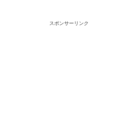
ない→「冷凍すしの賞味期限改ざん 大
阪、がんこフード: 日本経済新聞」なんで
次長は改ざんし...
スポンサーリンク