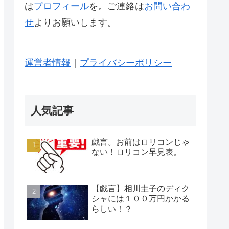
は
プロフィール
を。ご連絡は
お問い合わ
せ
よりお願いします。
運営者情報
｜
プライバシーポリシー
人気記事
戯言。お前はロリコンじゃ
ない！ロリコン早見表。
【戯言】相川圭子のディク
シャには１００万円かかる
らしい！？