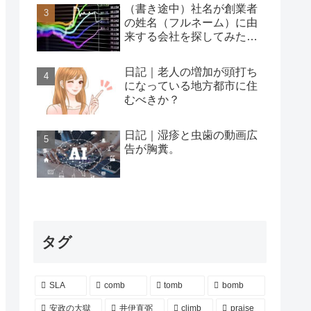
（書き途中）社名が創業者
の姓名（フルネーム）に由
来する会社を探してみた…
日記｜老人の増加が頭打ち
になっている地方都市に住
むべきか？
日記｜湿疹と虫歯の動画広
告が胸糞。
タグ
SLA
comb
tomb
bomb
安政の大獄
井伊直弼
climb
praise