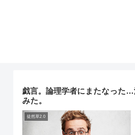
戯言。論理学者にまたなった…汗 改め
みた。
徒然草2.0