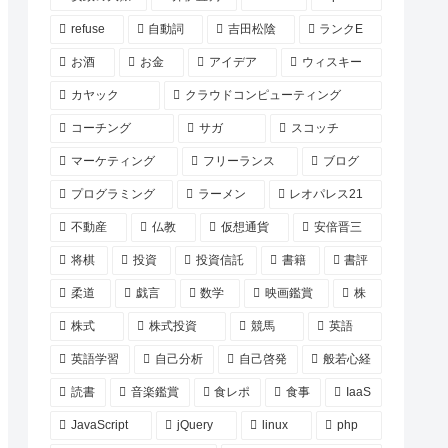
refuse
自動詞
吉田松陰
ランクE
お酒
お金
アイデア
ウィスキー
カヤック
クラウドコンピューティング
コーチング
サガ
スコッチ
マーケティング
フリーランス
ブログ
プログラミング
ラーメン
レオパレス21
不動産
仏教
仮想通貨
安倍晋三
将棋
投資
投資信託
書籍
書評
柔道
戯言
数学
映画鑑賞
株
株式
株式投資
競馬
英語
英語学習
自己分析
自己啓発
般若心経
読書
音楽鑑賞
食レポ
食事
IaaS
JavaScript
jQuery
linux
php