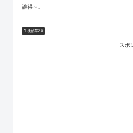
誰得～。
徒然草2.0
スポ