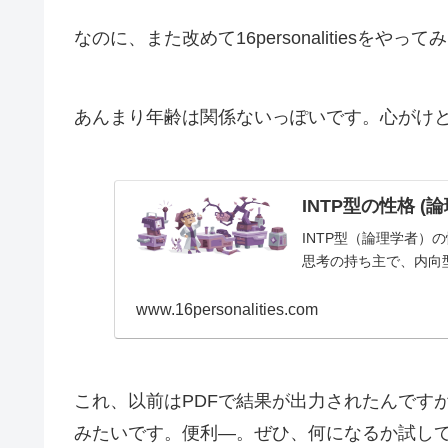
なのに、また改めて16personalitiesを
あんまり年齢は関係ないっぽいです。心がけ
INTP型の性格 (論理学
INTP型（論理学者
思考の持ち主で、内向
www.16personalities.com
これ、以前はPDFで結果が出力されたんです
みたいです。便利―。ぜひ、何になるか試し