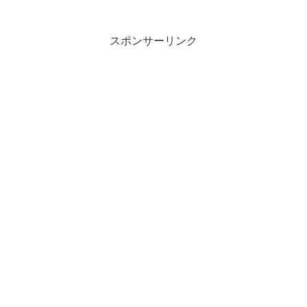
れてきて、これって「泥棒だよなー」と
思ってしまう。。。日本共...
スポンサーリンク