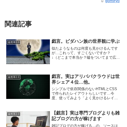
gomiryo
関連記事
戯言。ピダハン族の世界観に学ぶ
徒然草2.0
似たようなものは何度も見かけるんです
が…これって、すごくないですか？
↓（どこまで本当か？嘘をついてまで広め
るひつようがあるような話かは謎です
が。過去に嘘の民族を捏造した文明批判
的な記事を読んだことがあるので若干疑
っています（汗））ピダハン...
戯言。実はアリババクラウドは世
徒然草2.0
界シェア４位…他。
シンプルで依存関係のないHTMLとCSS
で作られたレイアウトらしいです…今
度、使ってみよう「よく見かけるレイア
ウト・UIコンポーネント、それだけを実
装するHTMLとCSSのシンプルなコード
のまとめ」「「TPOのできた発達障害な
【戯言】実は専門ブログよりも雑
徒然草2.0
人でも働きにく...
記ブログの方が稼げます
雑記ブログの方が稼げる…の、ソースは