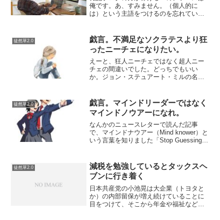
俺です。あ、すみません。（個人的に
は）という主語をつけるのを忘れていま
した。ま、あえてつけません。私の場合
は、専門的な情報を読者に届ける専門ブ
ログよりも、雑記ブログの方が稼げてい
戯言。不満足なソクラテスより狂
徒然草2.0
ます…ということをそれとな...
ったニーチェになりたい。
えーと、狂人ニーチェではなく超人ニー
チェの間違いでした。どっちでもいい
か。ジョン・ステュアート・ミルの名言
と言われている「満足な豚より、不満足
なソクラテスになりたい」という言葉
は、質的功利主義というものに対する批
戯言。マインドリーダーではなく
徒然草2.0
判に対してウィットを効かせて...
マインドノウアーになれ。
なんかのニュースレターで読んだ記事
で、マインドナウアー（Mind knower）と
いう言葉を知りました「Stop Guessing
Who’s Mad at You」人間のストレスの多
くは、他人が自分のことをどう思ってい
るか？にあり、他人が...
減税を勉強しているとタックスヘ
徒然草2.0
ブンに行き着く
日本共産党の小池晃は大企業（トヨタと
か）の内部留保が増え続けていることに
目をつけて、そこから年金や福祉などの
足りない財源をひっぱりだしてくればい
いと主張し続けている。そんな動画が流