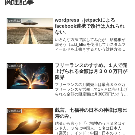
関連記事
wordpress→jetpackによる
徒然草2.0
facebook連携で改行は入れられ
ない。
いろんな方法で試してみたが…結構根が
深そう（add_filterを使用してカスタムフ
ィールドを上書きするという対処方法は
うまくいかないし…wordpressのフォーラ
ムではベストプラクティスだと思われて
いない）なので断念。投稿の下にあるパ
フリーランスのすすめ。１人で売
徒然草2.0
ブ...
上げられる金額は月３００万円が
限界
フリーランスの月間売上は最高３００万
フリーランスが労働して1ヶ月に売り上げ
られる金額の限度額は月300万円だそうで
す。これが多いか低いか、そして満足す
るか否かは人の感覚によるのですが、私
としては「そんなに多くない」と感じま
戯言。七福神の日本の神様は恵比
徒然草2.0
す。給料よりも自分...
寿のみ。
結論から言うと「七福神のうち３名はイ
ンド人、３名は中国人、１名は日本人
（棄民）」インド：中国：日本の３：