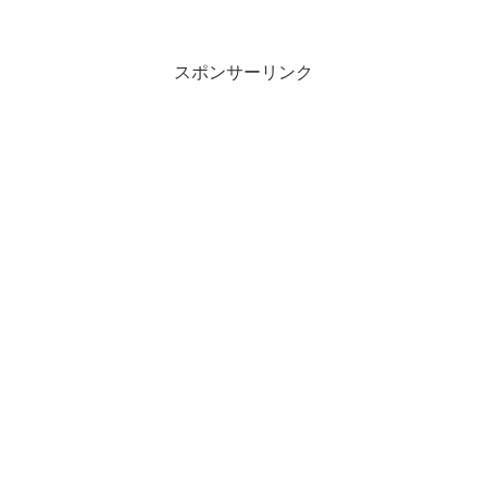
食べるらしい。揚げ麩は本当は煮込んだ
ほうがいいのだろうけど…インスタント
の味噌汁を時々飲んでいて...
スポンサーリンク