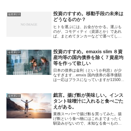
３：１のブレンド比率は、日中韓の混成
アイドルグループみたいな位置づけで誰
かがデザイン（編集）したからではない
投資のすすめ。移動手段の未来は
徒然草2.0
か。７つの習慣じゃないけど７...
どうなるのか？
ヒトを運ぶには、お金がかかる。運ぶも
のが、コモディティ（資源とか）であれ
ば、まとめてタンカーなどで運べてしま
う。水分を含む果実は濃縮して固体に近
づけ、逆に天然ガスのようなものは液体
に加工することができる。コモディティ
投資のすすめ。emaxis slim ８資
徒然草2.0
の運搬コストは相対的にヒ...
産均等の国内債券を除く７資産均
等を作って欲しい
日本の債券は金利（というか利息）が少
なすぎます…emxis 国内債券の基準価額
は一応はプラスになっていますが11500円
程度です。私はemaxis slimになる前から
emaxisシリーズを所持していたのです
が…株と比べるとやはりこれは不要...
戯言。揚げ麩が美味しい。インス
徒然草2.0
タント味噌汁に入れると食べごた
えがある。
業務スーパーで揚げ麩を買ってみた。揚
げ麩という食べ物にはこれまでまったく
馴染みがないので、未知なる食べもので
あった。仙台に住まれている人は普通に