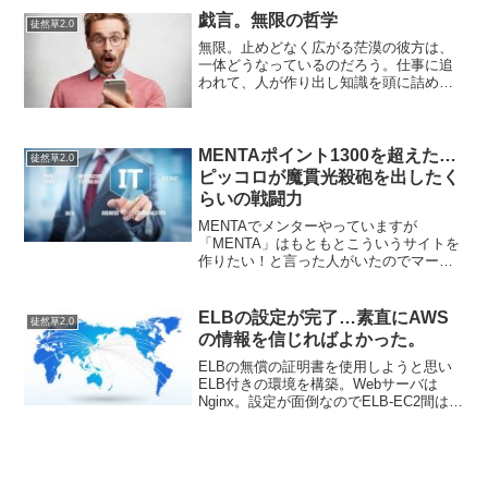
ているわけではない。自己責任なんだか
戯言。無限の哲学
徒然草2.0
ら放っておけ、というのと...
無限。止めどなく広がる茫漠の彼方は、
一体どうなっているのだろう。仕事に追
われて、人が作り出し知識を頭に詰め込
んでいると、そんな無限に対しての意識
が向かなくなるよな。逆に無限を考える
ことに頭をもたげると無限に興味がない
人の気持ちがわからなくな...
MENTAポイント1300を超えた…
徒然草2.0
ピッコロが魔貫光殺砲を出したく
らいの戦闘力
MENTAでメンターやっていますが
「MENTA」はもともとこういうサイトを
作りたい！と言った人がいたのでマーケ
ティング調査的な感じで初めたのです
が…それなりに人がきて契約してくれる
のでプラットフォームのありかたって重
ELBの設定が完了…素直にAWS
徒然草2.0
要なんだなーと思いました...
の情報を信じればよかった。
ELBの無償の証明書を使用しようと思い
ELB付きの環境を構築。Webサーバは
Nginx。設定が面倒なのでELB-EC2間は
SSL暗号しないでできるという、どこぞ
やのブログを見ながらやってみたが「502
Bad Gateway」になり転送がで...