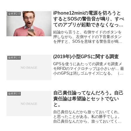
iPhone12miniの電源を切ろうと
徒然草2.0
するとSOSの警告音が鳴り、すべ
てのアプリが起動できなくなった
件について。＋対処法！
結論から言うと、右側サイドのボタンを
押しながら、左側サイドの下音量ボタン
を押すと、SOSを意味する警告音が鳴る
ようになってしまいました。この人と同
じような状況に「iPhone X で電源オフし
ようとしたら緊急SOSのアラームが鳴っ
(2019年)小型GPSに関する調査
徒然草2.0
た。。。」...
GPSを使うにあたっての調査メモ調査メ
モRFIDのマイクロチップは小さいが… 最
小のGPSは消しゴムサイズになる。 （デ
メリット）センサーが小さいので、誤差
が大きく性格な位置を把握しづらい。
GPSを付けている男でこれ…胸のあたり
にくっついて...
自己責任論ってなんだろう。自己
徒然草2.0
責任論は希望論とセットでない
と。
自己責任なんだから放っておいてくれ、
と思ったことがある。私の勝手でしょ。
自己責任なんだから、放っておいてくれ
と言ったことがある。でもこれは、私達
は自己責任で行動しているんだ、と言っ