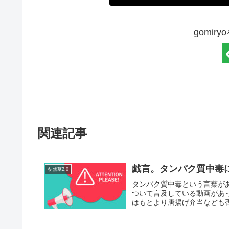
gomir
関連記事
戯言。タンパク質中毒
徒然草2.0
タンパク質中毒という言葉が
ついて言及している動画があ
はもとより唐揚げ弁当なども否