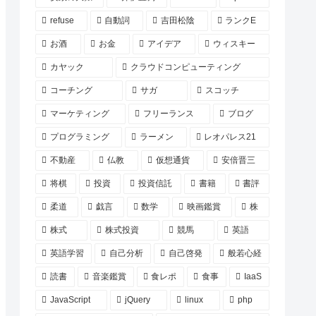
refuse
自動詞
吉田松陰
ランクE
お酒
お金
アイデア
ウィスキー
カヤック
クラウドコンピューティング
コーチング
サガ
スコッチ
マーケティング
フリーランス
ブログ
プログラミング
ラーメン
レオパレス21
不動産
仏教
仮想通貨
安倍晋三
将棋
投資
投資信託
書籍
書評
柔道
戯言
数学
映画鑑賞
株
株式
株式投資
競馬
英語
英語学習
自己分析
自己啓発
般若心経
読書
音楽鑑賞
食レポ
食事
IaaS
JavaScript
jQuery
linux
php