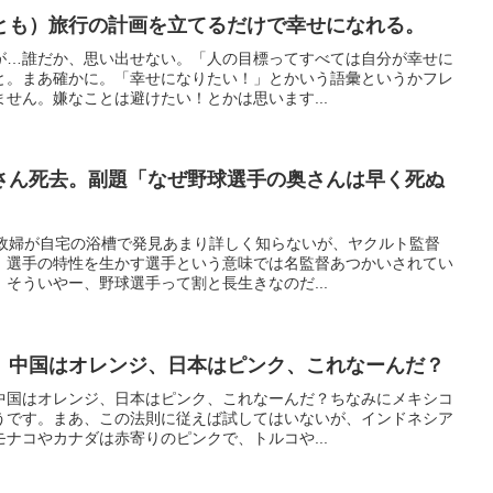
とも）旅行の計画を立てるだけで幸せになれる。
が…誰だか、思い出せない。「人の目標ってすべては自分が幸せに
と。まあ確かに。「幸せになりたい！」とかいう語彙というかフレ
せん。嫌なことは避けたい！とかは思います...
さん死去。副題「なぜ野球選手の奥さんは早く死ぬ
家政婦が自宅の浴槽で発見あまり詳しく知らないが、ヤクルト監督
。選手の特性を生かす選手という意味では名監督あつかいされてい
そういやー、野球選手って割と長生きなのだ...
、中国はオレンジ、日本はピンク、これなーんだ？
中国はオレンジ、日本はピンク、これなーんだ？ちなみにメキシコ
うです。まあ、この法則に従えば試してはいないが、インドネシア
ナコやカナダは赤寄りのピンクで、トルコや...