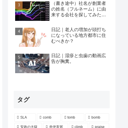
（書き途中）社名が創業者
の姓名（フルネーム）に由
来する会社を探してみた…
日記｜老人の増加が頭打ち
になっている地方都市に住
むべきか？
日記｜湿疹と虫歯の動画広
告が胸糞。
タグ
SLA
comb
tomb
bomb
安政の大獄
井伊直弼
climb
praise