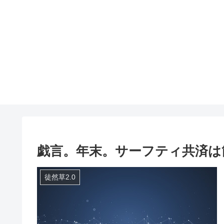
戯言。年末。サーフティ共済は
徒然草2.0