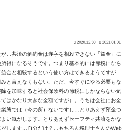
2020.12.30
2021.01.01
たが…共済の解約金は赤字を相殺できない「益金」に
税所得になるそうです。つまり基本的には節税になら
て益金と相殺するという使い方はできるようですが…
組みと言えなくもない。ただ、今すぐにやる必要もな
控除を加味すると社会保険料の節税にしかならない気
ってはかなり大きな金額ですが）。うちは会社にお金
な業態では（今の所）ないですし…とりあえず預金つ
ばよい気がします。とりあえずセーフティ共済をかな
がします…自分だけ？…もちろん税理士さんのWeb