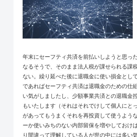
年末にセーフティ共済を前払いしようと思っ
なるそうで、そのまま法人税が課せられる課
ない。繰り延べた後に退職金に使い損金とし
であればセーフティ共済は退職金のための仕
い気がしましたし、少額事業共済との退職金
もいたします（それはそれでけして個人にと
があってもうまくそれを再投資して使うよう
ーか使いみちのない内部留保を増やしておけ
り間違って理解している人が世の中には多い気