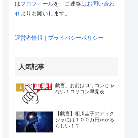
は
プロフィール
を。ご連絡は
お問い合わ
せ
よりお願いします。
運営者情報
｜
プライバシーポリシー
人気記事
戯言。お前はロリコンじゃ
ない！ロリコン早見表。
【戯言】相川圭子のディク
シャには１００万円かかる
らしい！？