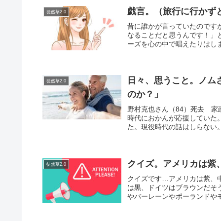
戯言。（旅行に行かず
徒然草2.0
昔に誰かが言っていたのです
なることだと思うんです！」
ーズを心の中で唱えたりはしま
日々、思うこと。ノム
徒然草2.0
のか？」
野村克也さん（84）死去 
時代におかんが応援していた
た。現役時代の話はしらない。
クイズ。アメリカは紫
徒然草2.0
クイズです…アメリカは紫、
は黒、ドイツはブラウンだそ
やバーレーンやポーランドやモ