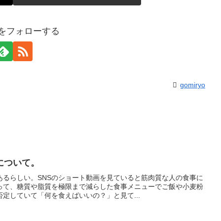
yoをフォローする
gomiryo
について。
あるらしい。SNSのショート動画を見ていると筋肉質な人の食事に
って、糖質や脂質を極限まで減らした食事メニューでご飯や小麦粉
定していて「何を食えばいいの？」と見て...