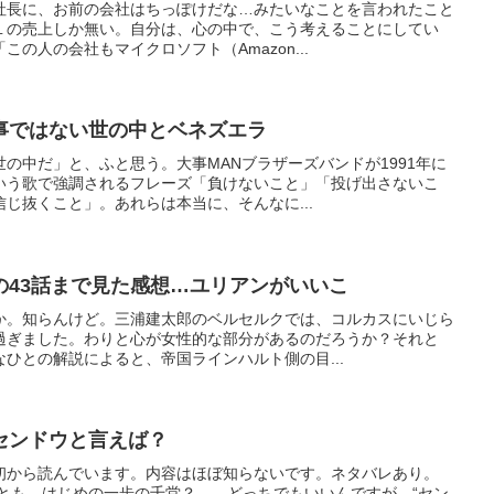
社長に、お前の会社はちっぽけだな…みたいなことを言われたこと
１の売上しか無い。自分は、心の中で、こう考えることにしてい
の人の会社もマイクロソフト（Amazon...
事ではない世の中とベネズエラ
の中だ」と、ふと思う。大事MANブラザーズバンドが1991年に
いう歌で強調されるフレーズ「負けないこと」「投げ出さないこ
じ抜くこと」。あれらは本当に、そんなに...
の43話まで見た感想…ユリアンがいいこ
か。知らんけど。三浦建太郎のベルセルクでは、コルカスにいじら
過ぎました。わりと心が女性的な部分があるのだろうか？それと
ひとの解説によると、帝国ラインハルト側の目...
センドウと言えば？
初から読んでいます。内容はほぼ知らないです。ネタバレあり。
れとも、はじめの一歩の千堂？……どっちでもいいんですが、“セン