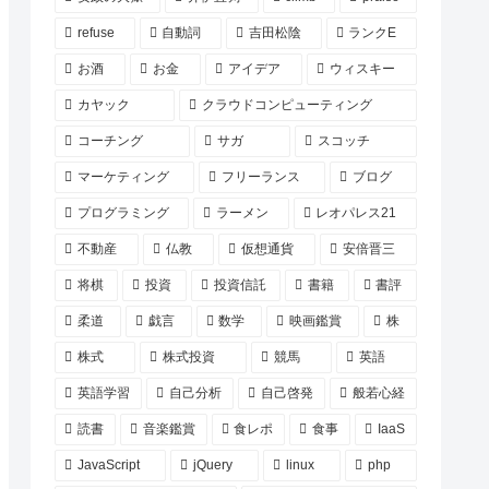
refuse
自動詞
吉田松陰
ランクE
お酒
お金
アイデア
ウィスキー
カヤック
クラウドコンピューティング
コーチング
サガ
スコッチ
マーケティング
フリーランス
ブログ
プログラミング
ラーメン
レオパレス21
不動産
仏教
仮想通貨
安倍晋三
将棋
投資
投資信託
書籍
書評
柔道
戯言
数学
映画鑑賞
株
株式
株式投資
競馬
英語
英語学習
自己分析
自己啓発
般若心経
読書
音楽鑑賞
食レポ
食事
IaaS
JavaScript
jQuery
linux
php