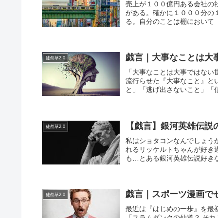
売上が１００億円ある会社の
がある。確かに１０００分の
る。自分のことは棚において「こ
戯言｜大事なことは大
徒然草2.0
「大事なことは大事ではない世
流行らせた『大事なこと』と
と」「逃げ出さないこと」「信
【戯言】銀河英雄伝説
徒然草2.0
私はショタコンなんでしょう
れるリッケルトちゃんが好き
も…とある銀河英雄伝説好きな
戯言｜スポーツ漫画で
徒然草2.0
最近は『はじめの一歩』を最
「スラムダンクの仙道？ そ