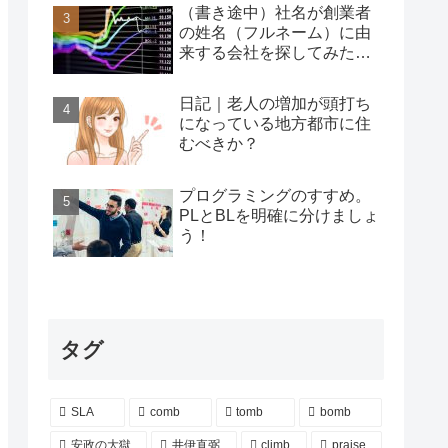
（書き途中）社名が創業者
の姓名（フルネーム）に由
来する会社を探してみた…
日記｜老人の増加が頭打ち
になっている地方都市に住
むべきか？
プログラミングのすすめ。
PLとBLを明確に分けましょ
う！
タグ
SLA
comb
tomb
bomb
安政の大獄
井伊直弼
climb
praise