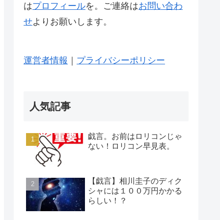
は
プロフィール
を。ご連絡は
お問い合わ
せ
よりお願いします。
運営者情報
｜
プライバシーポリシー
人気記事
戯言。お前はロリコンじゃ
ない！ロリコン早見表。
【戯言】相川圭子のディク
シャには１００万円かかる
らしい！？