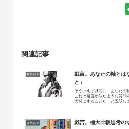
関連記事
戯言。あなたの軸とは
徒然草2.0
と」
そういえば以前に「あなたの
これは幾度か似たような質問
大切にすることだ」と説明しま
戯言。極大比較思考の
徒然草2.0