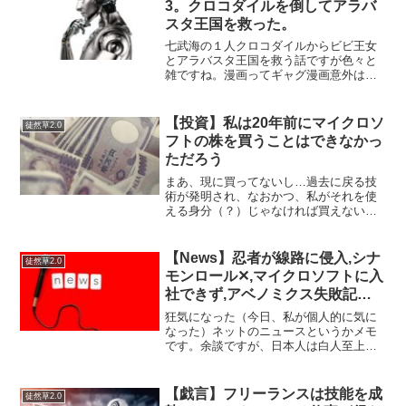
3。クロコダイルを倒してアラバ
スタ王国を救った。
七武海の１人クロコダイルからビビ王女
とアラバスタ王国を救う話ですが色々と
雑ですね。漫画ってギャグ漫画意外は緻
密に描くものだと思っていましたが、逆
にこんな雑でも良いんだーと思いながら
眺めています。例えば…１．クロコダイ
【投資】私は20年前にマイクロソ
徒然草2.0
ルはルフィを牢屋に閉じ込...
フトの株を買うことはできなかっ
ただろう
まあ、現に買ってないし…過去に戻る技
術が発明され、なおかつ、私がそれを使
える身分（？）じゃなければ買えない。
歴史を変えようとしたらタイムパトロー
ルに瞬殺される。。。いや、それにした
って…windos98やWindowMeはひどかっ
【News】忍者が線路に侵入,シナ
徒然草2.0
た。XPも...
モンロール✕,マイクロソフトに入
社できず,アベノミクス失敗記念
日,広末涼子W不倫でベストマザー
狂気になった（今日、私が個人的に気に
賞が危ぶまれる（他）
なった）ネットのニュースというかメモ
です。余談ですが、日本人は白人至上主
義＋米国至上主義つまり白米を食べるの
を辞め、ただちに黒人を差別しないよう
にするためオレオを食べないといけない
【戯言】フリーランスは技能を成
徒然草2.0
そうです。というわけで、...