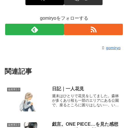
gomiryoをフォローする
gomiryo
関連記事
日記｜一人花見
徒然草2.0
週末はひとりで花見をしてました。森林
が多くあり桜も一部のエリアにある公園
で、座るところに困りはしない⋯、いつ
もと違うくらいの人がいるところ。アメ
リカのイラン攻撃で株価は低迷。世界情
勢は不透明。修学旅行の女子高生が辺野
古の抗議船にのせられて転...
戯言。ONE PIECE…を見た感想
徒然草2.0