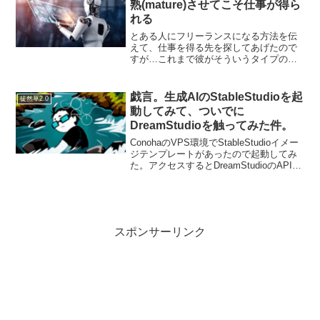
熟(mature)させてこそ仕事が得ら
れる
とある人にフリーランスになる方法を伝
えて、仕事を得る先を探してあげたので
すが…これまで彼がそういうタイプの人
間性を発揮して、生きてきたからという
のもあるのでしょうが、彼はこんな風な
ことを言いました…「最初は失敗すると
戯言。生成AIのStableStudioを起
徒然草2.0
思いますが、精一杯がんば...
動してみて、ついでに
DreamStudioを触ってみた件。
ConohaのVPS環境でStableStudioイメー
ジテンプレートがあったので起動してみ
た。アクセスするとDreamStudioのAPIを
入力しろと言われました。無料クレジッ
ト$25あるようですが、基本的には有料な
ので使う前にあきらめま...
スポンサーリンク