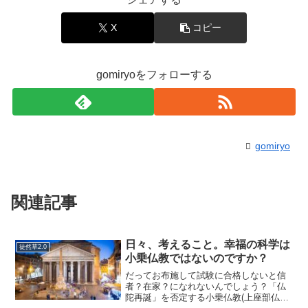
X
コピー
gomiryoをフォローする
gomiryo
関連記事
日々、考えること。幸福の科学は
徒然草2.0
小乗仏教ではないのですか？
だってお布施して試験に合格しないと信
者？在家？になれないんでしょう？「仏
陀再誕」を否定する小乗仏教(上座部仏教)