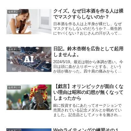
は間違いである（参考URL：）まあこの
記事は「われこそはエル・カンターレで
ある」と言っている大川隆法総裁の肯定
クイズ。なぜ日本酒を作る人は裸
徒然草2.0
説を仏教活動家の佐...
でマスクすらしないのか？
日本酒を作る人は上半身が裸だし、なぜ
マスクすらしないのだろうか？…衛生的
にヤバくない？おじさんの汗が入ってい
る！なんて気にしたら「日本酒を飲んだ
らダメ！」と怒られるかもしれません
が、とても気になります。まあ、それは
日記。鈴木杏樹を広告として起用
徒然草2.0
さておき当然ながら理由があ...
しませんよ。
2024/5/19。最近は朝から体調が悪い。今
日は頭に血が上りボーッとする、という
か頭が痛かった。四十肩の痛みからくる
ものなのか、ただたんに初夏の暑さに体
がまだ慣れていないだけかもしれない。
複合的な体調不良なのか、独立的な体調
【戯言】オリンピックが面白くな
徒然草2.0
不良なのか気に...
い理由は昭和の幻想が無くなって
しまったから
銀に投資するにあたってオークションで
売買されている記念メダルとか眺めてい
ました。記念品としてメッキを施された
ものもあれば実際に銀や金を使った製品
もあるので見ていて面白いです。札幌オ
リンピックの３種類の記念品は15万円ぐ
Webライティングの練習その１
徒然草2.0