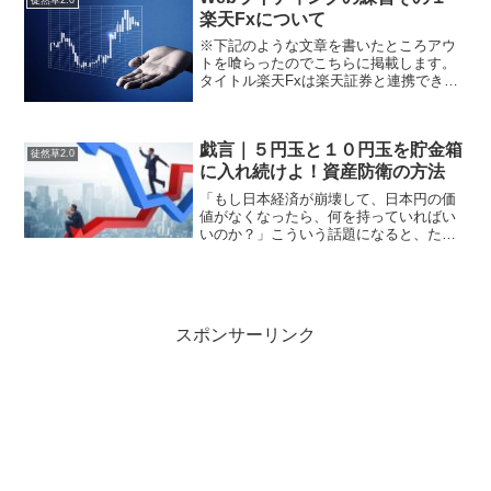
らいでふつうに取引され...
楽天Fxについて
※下記のような文章を書いたところアウ
トを喰らったのでこちらに掲載します。
タイトル楽天Fxは楽天証券と連携できる
ため使い勝手がよいところが気に入って
います。本文他社のFx口座もありますが
楽天Fxをメインに利用しています。「マ
戯言｜５円玉と１０円玉を貯金箱
ネーブリッジＦＸら...
徒然草2.0
に入れ続けよ！資産防衛の方法
「もし日本経済が崩壊して、日本円の価
値がなくなったら、何を持っていればい
いのか？」こういう話題になると、たい
ていは金・銀・プラチナといった貴金属
の名前が挙がる。確かにそれらは世界共
通で価値が認められているが、少額で始
めようとすると意外と敷居...
スポンサーリンク