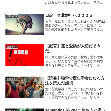
が読みたいまま止まっていたが、その後
の左手供養とか本家・分家とか沢山の人
の話になり…複雑な感じで正直ダルかっ
た。もう少しそのへんの話をさっぱりし
日記｜東北旅行へ２０２５
徒然草2.0
た話にして、サクっと終わ...
また、夏にも行くかもしれませんがGWは
東北の方へ。かなりアバウトに言えば、
雪が残る閑散としたキャンプ場をてくて
く歩いたり、とにかく観光地に訪れるの
は二の次でゆったりしていました。ふと
家に返ってくると日常がふと戻ってき
て、まだ今日も１日家でゆ...
【戯言】運と愛嬌が大切だそう
徒然草2.0
だ。
松下政経塾に入るには…愛嬌と運が大事
らしい。なんとなく自己啓発的な動画や
書籍を日頃から目を通しています。松下
幸之助や稲盛和夫の書籍がそれとなくき
になっています。この動画が最近見た中
で気になった。愛嬌？ないなー、いや松
【読書】独学で歴史学者になる方
徒然草2.0
下政経塾には入らないし、...
法を読んだ感想
別に歴史学者に成りたいわけではないの
だけど、歴史データベース的なものを作
って歴史の本を読んでいると、なんかこ
れもう少し役に立たないか？自分の役に
立たなくてもいいのだけど「他人の役に
立たないか？」という視点を持っていた
semantic uiをvueに使おうと思っ
徒然草2.0