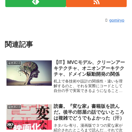
gomiryo
関連記事
【IT】MVCモデル、クリーンアー
徒然草2.0
キテクチャ、オニオンアーキテク
チャ、ドメイン駆動開発の関係
机上で各技術や設計の関係性・違いを理
解するのと、それを実際にコードとして
自分の手で実装できるようになることの
間には、大きなギャップがあります。最
終的に求められるのは、そうした技術を
実装レベルで使いこなすことであり、さ
読書。『変な家』書籍版を読ん
徒然草2.0
らに高い生産性と低コスト...
だ。後半の部屋の話でないところ
は複雑でどうでもよかった（汗）
ネタバレ有り。漫画版で３つの変な家が
紹介されたところまで読んだ…それで次