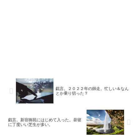
戯言。２０２２年の師走。忙しい＆なん
とか乗り切った？
戯言。新宿御苑にはじめて入った。昼寝
に丁度いい芝生が多い。