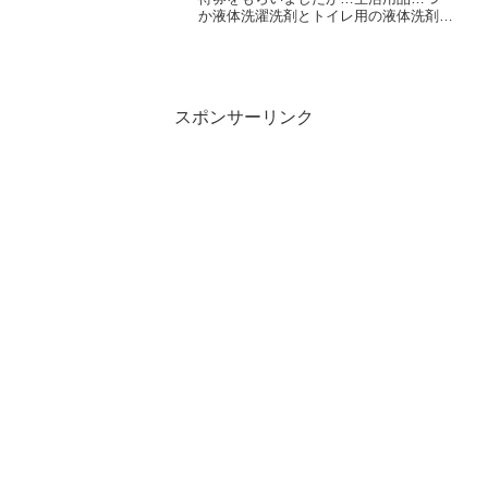
か液体洗濯洗剤とトイレ用の液体洗剤に
代わりました。まあ、こうして生活費を
減らせば生活費全体が安くなるはず…。
ただ、優待券ってなんだかあまり得をし
た気持ちにならないな...
スポンサーリンク