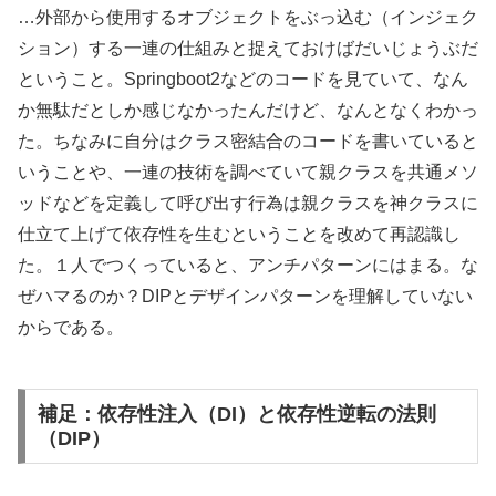
…外部から使用するオブジェクトをぶっ込む（インジェク
ション）する一連の仕組みと捉えておけばだいじょうぶだ
ということ。Springboot2などのコードを見ていて、なん
か無駄だとしか感じなかったんだけど、なんとなくわかっ
た。ちなみに自分はクラス密結合のコードを書いていると
いうことや、一連の技術を調べていて親クラスを共通メソ
ッドなどを定義して呼び出す行為は親クラスを神クラスに
仕立て上げて依存性を生むということを改めて再認識し
た。１人でつくっていると、アンチパターンにはまる。な
ぜハマるのか？DIPとデザインパターンを理解していない
からである。
補足：依存性注入（DI）と依存性逆転の法則
（DIP）