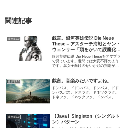
関連記事
戯言。銀河英雄伝説 Die Neue
徒然草2.0
These – アスターテ海戦とヤン・
ウェンリー「頭をかいて誤魔化す
さ」ってよく考えたら回答やばく
銀河英雄伝説 Die Neue Theseをアマプラ
ね？
で見ています。世間では大変不評のよう
です。腐女子向けのせいか顔の判別がつ
かない（涙）まあでもストーリーは変わ
らないですから、見ていられるレベルだ
と割り切って視聴しているところです。
戯言。音楽みたいですよね。
徒然草2.0
…個人的...
ドンパス、ドドンパス。ドンパス、ドド
ンパスパス。ドネツク、ドネツクツク。
ドネツク、ドネツクツク。ドンパス、ド
ドンパス。ドンパス、ドドンパスパス。
ドネツク、ドネツクツク。ドネツク、ド
ネツクツク。ドンツク、ドドンパス。ド
ンツク、ドネツパスツク。
【Java】Singleton（シングルト
徒然草2.0
ン）パターン