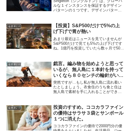
Singleton（シングルトン）は、グローバ
ルな１インスタンスを保証するデザイン
パターンの１つです。デザインパターン
とはオブジェクト指向の部分的なパター
ンのことで、エンジニアの共通言語とし
て使われることがあります。解説シング
【投資】S&P500だけで5%の上
徒然草2.0
ルトンは、ログ...
げ下げで胃が熱い
あまり最近はニュースを見ていませんが
S&P500だけで見ても5%の上げ下げです
ね。1億円を投資していたら数ヶ月で500
万消えたり増えたりしているわけで、ち
ょっと想像するだけでドキドキします
ね…今は1ヶ月分の事業売上が消えたり増
戯言。編み物を始めようと思って
徒然草2.0
えたりするくら...
いるが、無人島に１本針を持って
いくなら８０センチの輪針がいい
らしい。
突然ですが…もし私が無人島に流れ着い
たとしましょう。衣食住のうち食と住は
無人島で素材を手に入れることができれ
ばある程度は知恵で何とかなる気がする
のですが…どう頑張っても見よう見まね
で難しいのが「衣」じゃないでしょう
投資のすすめ。ココカラファイン
徒然草2.0
か？ 無人島でサバイバル生...
の優待はサラサ３袋とサンポール
１つに消えた。
ココカラファインの優待で2000円分の優
待券をもらいましたが…生活用品…つー