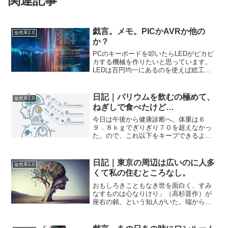
関連記事
戯言。メモ。PICかAVRか他の
徒然草2.0
か？
PCのキーボードを叩いたらLEDがピカピ
カする機械を作りたいと思っています。
LEDは百円均一にあるのを使えば総工費
1000円もかからずに作れるかもしれな
い。そのやり方は色々とありますが電気
回路をついでに学ぼうとか思っていま
日記｜バリウムを飲むの極めて、
徒然草2.0
す。手を大きく広げ...
ねぎしで食べたけど…
今日は午後から健康診断へ。体重は６
９．８ｋｇでぎりぎり７０を超えなかっ
た。ので、これ以下をキープできるよう
におじさんがんばる。お腹周りは８１ｃ
ｍ。今年の健康診断こそは１度もやった
ことがない内視鏡にチャレンジ！の予定
日記｜東京の周辺は広いのに人多
徒然草2.0
だったが予約を間違えたせい...
くて私の住むところなし。
おもしろきこともなき世を面白く、すみ
なすものは心なりけり」（高杉晋作）が
座右の銘、という知人がいた。端から見
れば陽キャっぽいが、飲み屋で嘆いてい
ることもある。それも本当の顔だろう。
モードが切り替わり、深刻なときもあれ