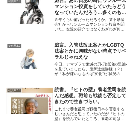
戯言。あの日あの時にワンルーム
徒然草2.0
ば楽天的なときもある。彼...
マンション投資をしていたらどう
なっていたんだろう…多くのもの
を失っていた。
５年くらい前だっただろうか。某不動産
会社からワンルームマンション投資を聞
いた。友達の紹介ではなくわざわざ何か
の広告を見たのかモッピー（ポイントサ
イト）でポイントもらえるからというエ
サに誘われたのか憶えていない（この手
戯言。入管法改正案とかLGBTQ
徒然草2.0
の話は知人からもたらされ...
法案とかに興味がない時点でリベ
ラルじゃねえな
今日、アマプラで鬼滅の刃-刀鍛冶の里編-
を見ていましたら、鬼舞辻無惨様（？）
が「私が嫌いなものは“変化”だ 状況の変
化肉体の変化感情の変化 凡ゆる変化は殆
どの場合“劣化”だ 衰えなのだ 私が好きな
ものは“不変” 完璧な状態で永遠に変わら
読書。『ヒトの壁』養老孟司を読
徒然草2.0
ない...
んだ感想。戦前も戦後も否定して
きたので生きづらい。
これまで養老孟司は戦後日本を否定する
じいさんだと思っていたのだが『ヒトの
壁』を読んでいたところ、養老孟司は自
分に問題があると気がついて戦後日本の
社会と和解したらしいことがわかった。
老齢にしてその気持ちは分からないでも