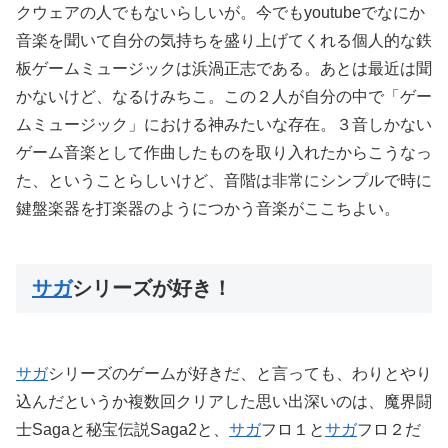
クウェアの人でもないらしいが。今でもyoutubeでなにか
音楽を聞いて自分の気持ちを盛り上げてくれる個人的な鉄
板ゲームミュージックは浜渦正志である。あとは最近は聞
かないけど、なるけみちこ。この２人が自分の中で「ゲー
ムミュージック」における神みたいな存在。３音しかない
ゲーム音楽として作曲したものを取り入れたからこうなっ
た、ということらしいけど、音階は非常にシンプルで時に
鍵盤楽器を打楽器のようにつかう音楽がここちよい。
サガ
シリーズが好き！
サガ
シリーズのゲームが好きだ、と言っても、わりとやり
込んだというか複数回クリアした思い出深いのは、魔界闘
士Sagaと秘宝伝説Saga2と、
サガ
フロ１と
サガ
フロ２だ