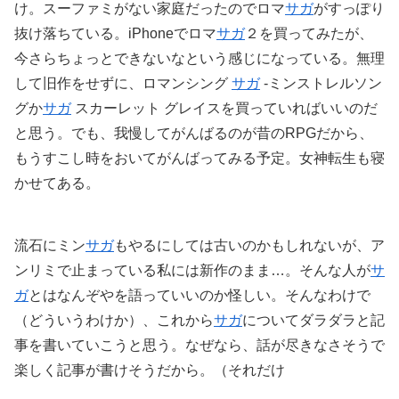
け。スーファミがない家庭だったのでロマ
サガ
がすっぽり
抜け落ちている。iPhoneでロマ
サガ
２を買ってみたが、
今さらちょっとできないなという感じになっている。無理
して旧作をせずに、ロマンシング
サガ
-ミンストレルソン
グか
サガ
スカーレット グレイスを買っていればいいのだ
と思う。でも、我慢してがんばるのが昔のRPGだから、
もうすこし時をおいてがんばってみる予定。女神転生も寝
かせてある。
流石にミン
サガ
もやるにしては古いのかもしれないが、ア
ンリミで止まっている私には新作のまま…。そんな人が
サ
ガ
とはなんぞやを語っていいのか怪しい。そんなわけで
（どういうわけか）、これから
サガ
についてダラダラと記
事を書いていこうと思う。なぜなら、話が尽きなさそうで
楽しく記事が書けそうだから。（それだけ