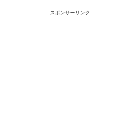
ないが、現在進行系で生き...
スポンサーリンク