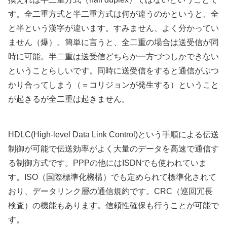
す。全二重方式と半二重方式は何が違うのかというと、全
と半という漢字が違います。すみません、よく分かってい
ません（爆）。簡単に言うと、全二重の場合は送受信が同
時に可能。半二重は送受信どちらか一方づつしかできない
ということらしいです。同時に送受信をすると通信がぶつ
かり合ってしまう（＝コリジョンが発生する）ということ
が起きるが全二重は起きません。
HDLC(High-level Data Link Control)という手順による伝送
制御が可能で伝送効率がよく大量のデータを高速で通信す
る制御方式です。PPPの他にはISDNでも使われていま
す。ISO（国際標準化機構）でも定められて標準化されて
おり、データリンク層の通信規約です。CRC（巡回冗長
検査）の機能もあります。信頼性確保も行うことが可能で
す。