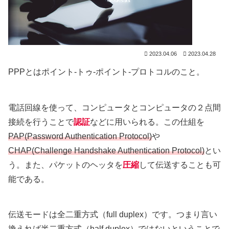
2023.04.06
2023.04.28
PPPとはポイント-トゥ-ポイント-プロトコルのこと。
電話回線を使って、コンピュータとコンピュータの２点間
接続を行うことで
認証
などに用いられる。この仕組を
PAP(Password Authentication Protocol)
や
CHAP(Challenge Handshake Authentication Protocol)
とい
う。また、パケットのヘッタを
圧縮
して伝送することも可
能である。
伝送モードは全二重方式（full duplex）です。つまり言い
換えれば半二重方式（half duplex）ではないということで