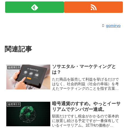
gomiryo
関連記事
ソサエタル・マーケティングと
徒然草2.0
は？
ただ商品を販売して利益を挙げるだけで
はなく、社会的利益（社会の幸福）を考
えたマーケティングのことを指す言葉
に、ソサエタル・マーケティングという
ものがある。例えば、ボディショップの
コミュニティフェアトレードを解説した
暗号通貨のすすめ。やっとイーサ
徒然草2.0
Webページには「世界の貧...
リアムでテンバガー達成。
額面だけですし税金がかかるので基本的
に放置し続ける予定ですが一番保有して
いるイーサリアム。1ETHの価格が