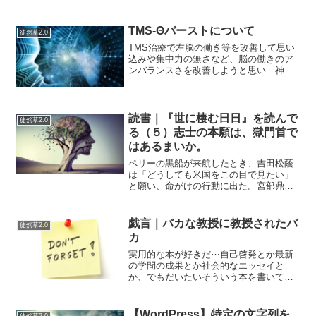
378,750円(現在)になりました。全暗号通
貨資産のトータルが11倍になったので原
資を抜いても10倍。まあ10倍になったか
TMS-Θバーストについて
徒然草2.0
らといって...
TMS治療で左脳の働き等を改善して思い
込みや集中力の無さなど、脳の働きのア
ンバランスさを改善しようと思い…神田
のベスリクリニックというところでTMS
治療を受けています。数ある方法の中で
短い治療時間で終わるシータバーストと
いう手法だそうで6分...
読書｜『世に棲む日日』を読んで
徒然草2.0
る（５）志士の本願は、獄門首で
はあるまいか。
ペリーの黒船が来航したとき、吉田松蔭
は「どうしても米国をこの目で見たい」
と願い、命がけの行動に出た。宮部鼎蔵
に「そんなことをすれば獄門首になる
ぞ」と忠告されても、松蔭は平然として
こう言い返した。「志士の本願は、獄門
戯言｜バカな教授に教授されたバ
徒然草2.0
首ではあるまいか」死んで名...
カ
実用的な本が好きだ⋯自己啓発とか最新
の学問の成果とか社会的なエッセイと
か、でもだいたいそういう本を書いてい
る人というのは、どっかの大学教授とか
で学問的に優れているか、実業家で現在
進行系で成功しているか、いずれかの属
【WordPress】特定の文字列を